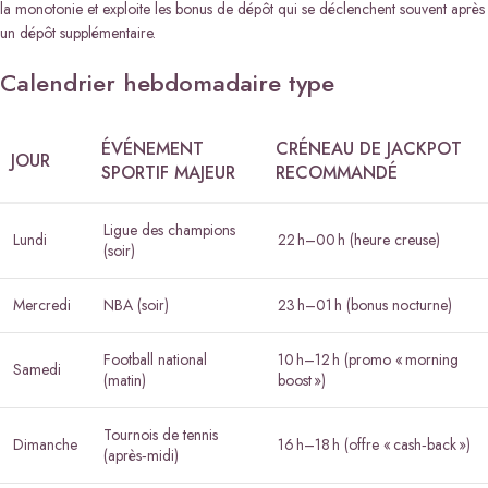
la monotonie et exploite les bonus de dépôt qui se déclenchent souvent après
un dépôt supplémentaire.
Calendrier hebdomadaire type
ÉVÉNEMENT
CRÉNEAU DE JACKPOT
JOUR
SPORTIF MAJEUR
RECOMMANDÉ
Ligue des champions
Lundi
22 h–00 h (heure creuse)
(soir)
Mercredi
NBA (soir)
23 h–01 h (bonus nocturne)
Football national
10 h–12 h (promo « morning
Samedi
(matin)
boost »)
Tournois de tennis
Dimanche
16 h–18 h (offre « cash‑back »)
(après‑midi)