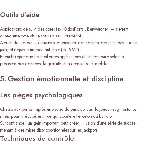
Outils d’aide
Applications de suivi des cotes (ex. OddsPortal, BetWatcher) – alertent
quand une cote chute sous un seuil prédéfini.
Alertes de jackpot – certains sites envoient des notifications push dès que le
jackpot dépasse un montant cible (ex. 5 M€).
Edeni.fr répertorie les meilleures applications et les compare selon la
précision des données, la gratuité et la compatibilité mobile.
5. Gestion émotionnelle et discipline
Les pièges psychologiques
Chasse aux pertes : après une série de paris perdus, le joueur augmente les
mises pour « récupérer », ce qui accélère l’érosion du bankroll.
Surconfiance : un gain important peut créer l’illusion d’une série de succès,
menant à des mises disproportionnées sur les jackpots.
Techniques de contrôle