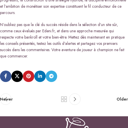
progressifs, la construction d’une stratégie hybride, la discipline émotionnelle
et l’ambition de monétiser son expertise constituent le fil conducteur de ce
parcours.
N’oubliez pas que la clé du succès réside dans la sélection d’un site sûr,
comme ceux évalués par Edeni.fr, et dans une approche mesurée qui
respecte votre bankroll et votre bien‑être. Mettez dès maintenant en pratique
les conseils présentés, testez les outils d’alertes et partagez vos premiers
succès dans les commentaires. Votre aventure de joueur à champion ne fait
que commencer.
Newer
Older