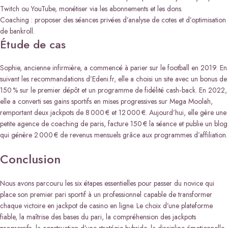
Twitch ou YouTube, monétiser via les abonnements et les dons.
Coaching : proposer des séances privées d’analyse de cotes et d’optimisation
de bankroll.
Étude de cas
Sophie, ancienne infirmière, a commencé à parier sur le football en 2019. En
suivant les recommandations d’Edeni.fr, elle a choisi un site avec un bonus de
150 % sur le premier dépôt et un programme de fidélité cash‑back. En 2022,
elle a converti ses gains sportifs en mises progressives sur Mega Moolah,
remportant deux jackpots de 8 000 € et 12 000 €. Aujourd’hui, elle gère une
petite agence de coaching de paris, facture 150 € la séance et publie un blog
qui génère 2 000 € de revenus mensuels grâce aux programmes d’affiliation.
Conclusion
Nous avons parcouru les six étapes essentielles pour passer du novice qui
place son premier pari sportif à un professionnel capable de transformer
chaque victoire en jackpot de casino en ligne. Le choix d’une plateforme
fiable, la maîtrise des bases du pari, la compréhension des jackpots