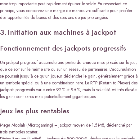
mise trop importante peut rapidement épuiser le solde. En respectant ce
principe, vous conservez une marge de manœuvre suffisante pour profiter
des opportunités de bonus et des sessions de jeu prolongées.
3. Initiation aux machines à jackpot
Fonctionnement des jackpots progressifs
Un jackpot progressif accumule une partie de chaque mise placée sur le jeu,
que ce soit sur le même site ou sur un réseau de partenaires. L’accumulation
se poursuit jusqu’à ce qu’un joueur déclenche le gain, généralement grâce à
un symbole spécial ou à une combinaison rare. Le RTP (Return to Player) des
jackpots progressifs varie entre 92 % et 96 %, mais la volatilité est très élevée :
les gains sont rares mais potentiellement gigantesques.
Jeux les plus rentables
Mega Moolah (Microgaming) – jackpot moyen de 1,5 M€, déclenché par
trois symboles scatter.
Divine Fortune (NetEnt) – jackpot de 500 000 €, déclenché par le symbole