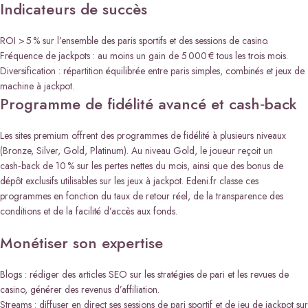
Indicateurs de succès
ROI > 5 % sur l’ensemble des paris sportifs et des sessions de casino.
Fréquence de jackpots : au moins un gain de 5 000 € tous les trois mois.
Diversification : répartition équilibrée entre paris simples, combinés et jeux de
machine à jackpot.
Programme de fidélité avancé et cash‑back
Les sites premium offrent des programmes de fidélité à plusieurs niveaux
(Bronze, Silver, Gold, Platinum). Au niveau Gold, le joueur reçoit un
cash‑back de 10 % sur les pertes nettes du mois, ainsi que des bonus de
dépôt exclusifs utilisables sur les jeux à jackpot. Edeni.fr classe ces
programmes en fonction du taux de retour réel, de la transparence des
conditions et de la facilité d’accès aux fonds.
Monétiser son expertise
Blogs : rédiger des articles SEO sur les stratégies de pari et les revues de
casino, générer des revenus d’affiliation.
Streams : diffuser en direct ses sessions de pari sportif et de jeu de jackpot sur