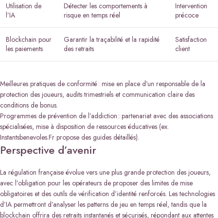
Utilisation de
Détecter les comportements à
Intervention
l’IA
risque en temps réel
précoce
Blockchain pour
Garantir la traçabilité et la rapidité
Satisfaction
les paiements
des retraits
client
Meilleures pratiques de conformité : mise en place d’un responsable de la
protection des joueurs, audits trimestriels et communication claire des
conditions de bonus.
Programmes de prévention de l’addiction : partenariat avec des associations
spécialisées, mise à disposition de ressources éducatives (ex.
Instantsbenevoles.Fr propose des guides détaillés).
Perspective d’avenir
La régulation française évolue vers une plus grande protection des joueurs,
avec l’obligation pour les opérateurs de proposer des limites de mise
obligatoires et des outils de vérification d’identité renforcés. Les technologies
d’IA permettront d’analyser les patterns de jeu en temps réel, tandis que la
blockchain offrira des retraits instantanés et sécurisés, répondant aux attentes