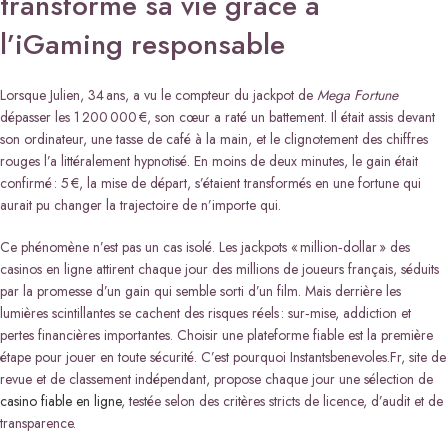
transformé sa vie grâce à
l’iGaming responsable
Lorsque Julien, 34 ans, a vu le compteur du jackpot de
Mega Fortune
dépasser les 1 200 000 €, son cœur a raté un battement. Il était assis devant
son ordinateur, une tasse de café à la main, et le clignotement des chiffres
rouges l’a littéralement hypnotisé. En moins de deux minutes, le gain était
confirmé : 5 €, la mise de départ, s’étaient transformés en une fortune qui
aurait pu changer la trajectoire de n’importe qui.
Ce phénomène n’est pas un cas isolé. Les jackpots « million‑dollar » des
casinos en ligne attirent chaque jour des millions de joueurs français, séduits
par la promesse d’un gain qui semble sorti d’un film. Mais derrière les
lumières scintillantes se cachent des risques réels : sur‑mise, addiction et
pertes financières importantes. Choisir une plateforme fiable est la première
étape pour jouer en toute sécurité. C’est pourquoi Instantsbenevoles.Fr, site de
revue et de classement indépendant, propose chaque jour une sélection de
casino fiable en ligne
, testée selon des critères stricts de licence, d’audit et de
transparence.