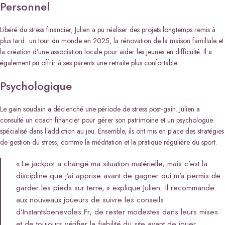
Personnel
Libéré du stress financier, Julien a pu réaliser des projets longtemps remis à
plus tard : un tour du monde en 2025, la rénovation de la maison familiale et
la création d’une association locale pour aider les jeunes en difficulté. Il a
également pu offrir à ses parents une retraite plus confortable.
Psychologique
Le gain soudain a déclenché une période de stress post‑gain. Julien a
consulté un coach financier pour gérer son patrimoine et un psychologue
spécialisé dans l’addiction au jeu. Ensemble, ils ont mis en place des stratégies
de gestion du stress, comme la méditation et la pratique régulière du sport.
« Le jackpot a changé ma situation matérielle, mais c’est la
discipline que j’ai apprise avant de gagner qui m’a permis de
garder les pieds sur terre, » explique Julien. Il recommande
aux nouveaux joueurs de suivre les conseils
d’Instantsbenevoles.Fr, de rester modestes dans leurs mises
et de toujours vérifier la fiabilité du site avant de jouer.