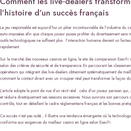
Comment les live‑dealers transforme
l’histoire d’un succès français
Le jeu responsable est aujourd’hui un pilier incontournable de l’industrie du cas
auto‑imposées afin que chaque joueur puisse profiter du divertissement sans m
outils technologiques ne suffisent plus : l’interaction humaine devient un fact
rapidement.
Sur le marché des nouveaux casinos en ligne, le site de comparaison Esav.F
selon des critères de sécurité et de transparence. En parcourant les classemen
opérateurs qui intègrent des live‑dealers obtiennent systématiquement de meill
comment le contact direct avec un croupier réel peut transformer la façon dont 
L’article adopte le point de vue d’un récit réel : celui d’un joueur parisien qui
et réduire drastiquement ses sessions excessives. Nous suivrons son parcours 
contrôle, tout en détaillant le cadre réglementaire français et les bonnes prat
Ce succès n’est pas isolé ; il illustre une tendance émergente où la technologi
conforme aux exigences du meilleur casino en ligne selon Esav.Fr.