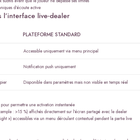
x subtils avant que le joueur ne dépasse ses limites
hniques d’écoute active
l’interface live‑dealer
PLATEFORME STANDARD
Accessible uniquement via menu principal
Notification push uniquement
pier
Disponible dans paramètres mais non visible en temps réel
 pour permettre une activation instantanée
emple : >15 %) affichés directement sur l’écran partagé avec le dealer
ight ») accessibles via un menu déroulant contextuel pendant la partie live