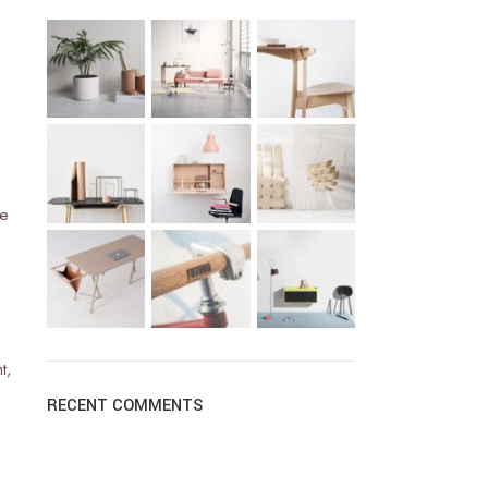
–
de
t,
RECENT COMMENTS