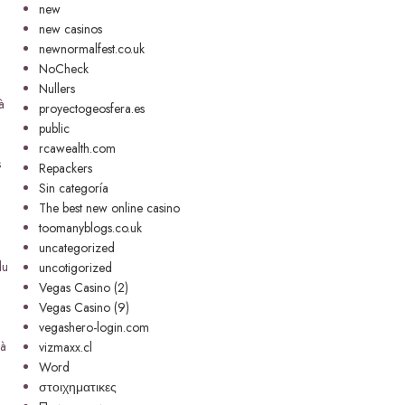
new
new casinos
newnormalfest.co.uk
NoCheck
Nullers
à
proyectogeosfera.es
public
rcawealth.com
s
Repackers
Sin categoría
The best new online casino
toomanyblogs.co.uk
uncategorized
du
uncotigorized
Vegas Casino (2)
Vegas Casino (9)
vegashero-login.com
 à
vizmaxx.cl
Word
στοιχηματικες