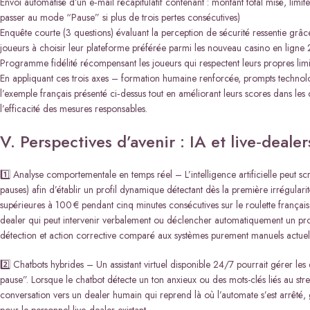
Envoi automatisé d’un e‑mail récapitulatif contenant : montant total misé, limit
passer au mode “Pause” si plus de trois pertes consécutives)
Enquête courte (3 questions) évaluant la perception de sécurité ressentie grâce 
joueurs à choisir leur plateforme préférée parmi les nouveau casino en ligne
Programme fidélité récompensant les joueurs qui respectent leurs propres limi
En appliquant ces trois axes – formation humaine renforcée, prompts technolo
l’exemple français présenté ci‑dessus tout en améliorant leurs scores dans les 
l’efficacité des mesures responsables.
V. Perspectives d’avenir : IA et live‑deal
1️⃣ Analyse comportementale en temps réel – L’intelligence artificielle peut s
pauses) afin d’établir un profil dynamique détectant dès la première irrégul
supérieures à 100 € pendant cinq minutes consécutives sur le roulette français
dealer qui peut intervenir verbalement ou déclencher automatiquement un prom
détection et action corrective comparé aux systèmes purement manuels actuels u
2️⃣ Chatbots hybrides – Un assistant virtuel disponible 24/7 pourrait gérer l
pause”. Lorsque le chatbot détecte un ton anxieux ou des mots-clés liés au stres
conversation vers un dealer humain qui reprend là où l’automate s’est arrêté, 