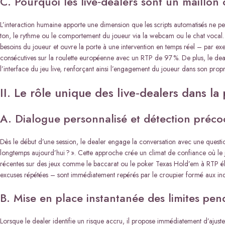
C. Pourquoi les live‑dealers sont un maillon 
L’interaction humaine apporte une dimension que les scripts automatisés ne p
ton, le rythme ou le comportement du joueur via la webcam ou le chat vocal. 
besoins du joueur et ouvre la porte à une intervention en temps réel – par exe
consécutives sur la roulette européenne avec un RTP de 97 %. De plus, le dea
l’interface du jeu live, renforçant ainsi l’engagement du joueur dans son prop
II. Le rôle unique des live‑dealers dans la
A. Dialogue personnalisé et détection préco
Dès le début d’une session, le dealer engage la conversation avec une questi
longtemps aujourd’hui ? ». Cette approche crée un climat de confiance où le j
récentes sur des jeux comme le baccarat ou le poker Texas Hold’em à RTP éle
excuses répétées – sont immédiatement repérés par le croupier formé aux in
B. Mise en place instantanée des limites pen
Lorsque le dealer identifie un risque accru, il propose immédiatement d’ajuste