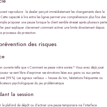
clé
euvent reproduire : le dealer perçoit immédiatement les changements dans le
Cette capacité à lire entre les lignes permet une compréhension plus fine des
mple proposer une pause lorsque le client semble stressé après plusieurs perte
ler peut expliquer clairement comment activer une limite directement depuis
re processus de protection.
 prévention des risques
ce
on ouverte telle que « Comment se passe votre soirée ? Vous avez déjà joué
oueur se sent libre d’exprimer ses émotions liées aux gains ou aux pertes
vé (99 %). Les signaux verbaux – hausse du ton, hésitations fréquentes ou
dicateurs psychologiques du jeu problématique.
dant la session
r le plafond de dépôt ou d’activer une pause temporaire via l’interface