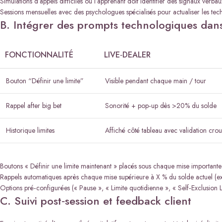
Simulations d’appels difficiles où l’apprenant doit identifier des signaux verbau
Sessions mensuelles avec des psychologues spécialisés pour actualiser les tec
B. Intégrer des prompts technologiques dans 
FONCTIONNALITÉ
LIVE‑DEALER
Bouton “Définir une limite”
Visible pendant chaque main / tour
Rappel after big bet
Sonorité + pop‑up dès >20% du solde
Historique limites
Affiché côté tableau avec validation crou
Boutons « Définir une limite maintenant » placés sous chaque mise importante
Rappels automatiques après chaque mise supérieure à X % du solde actuel (ex
Options pré‑configurées (« Pause », « Limite quotidienne », « Self‑Exclusion L
C. Suivi post‑session et feedback client