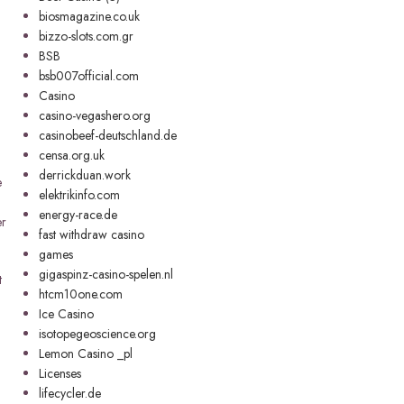
biosmagazine.co.uk
bizzo-slots.com.gr
BSB
bsb007official.com
Casino
casino-vegashero.org
casinobeef-deutschland.de
censa.org.uk
derrickduan.work
e
elektrikinfo.com
energy-race.de
er
fast withdraw casino
games
gigaspinz-casino-spelen.nl
t
htcm10one.com
Ice Casino
isotopegeoscience.org
Lemon Casino _pl
Licenses
lifecycler.de