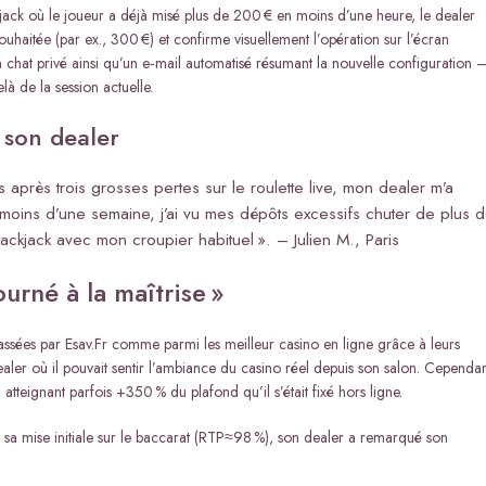
ckjack où le joueur a déjà misé plus de 200 € en moins d’une heure, le dealer
ouhaitée (par ex., 300 €) et confirme visuellement l’opération sur l’écran
on chat privé ainsi qu’un e‑mail automatisé résumant la nouvelle configuration 
là de la session actuelle.
 son dealer
après trois grosses pertes sur le roulette live, mon dealer m’a
moins d’une semaine, j’ai vu mes dépôts excessifs chuter de plus 
kjack avec mon croupier habituel ». – Julien M., Paris
ourné à la maîtrise »
 classées par Esav.Fr comme parmi les meilleur casino en ligne grâce à leurs
e‑dealer où il pouvait sentir l’ambiance du casino réel depuis son salon. Cependan
tteignant parfois +350 % du plafond qu’il s’était fixé hors ligne.
s sa mise initiale sur le baccarat (RTP≈98 %), son dealer a remarqué son