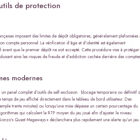
utils de protection
françaises imposent des limites de dépôt obligatoires, généralement plafonnées 
 son compte personnel. La vérification d’âge et d’identité est également
l avant que le premier dépôt ne soit accepté. Cette procédure vise à protéger
éduisant ainsi les risques de fraude et d’addiction cachée derrière des compte
ormes modernes
 un panel complet d’outils de self‑exclusion : blocage temporaire ou définitif 
 temps de jeu affiché directement dans le tableau de bord utilisateur. Des
xemple trente minutes) ou lorsqu’une mise dépasse un certain pourcentage du
lgorithmes qui calculent le RTP moyen du jeu joué afin d’ajuster le niveau
me « Gonzo’s Quest Megaways » déclenchera plus rapidement une alerte qu’un jeu