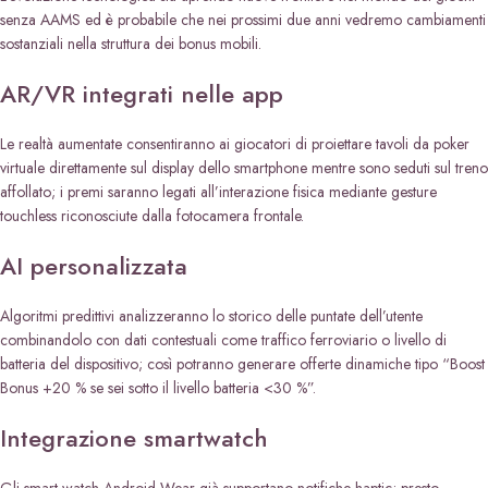
senza AAMS ed è probabile che nei prossimi due anni vedremo cambiamenti
sostanziali nella struttura dei bonus mobili.
AR/VR integrati nelle app
Le realtà aumentate consentiranno ai giocatori di proiettare tavoli da poker
virtuale direttamente sul display dello smartphone mentre sono seduti sul treno
affollato; i premi saranno legati all’interazione fisica mediante gesture
touchless riconosciute dalla fotocamera frontale.
AI personalizzata
Algoritmi predittivi analizzeranno lo storico delle puntate dell’utente
combinandolo con dati contestuali come traffico ferroviario o livello di
batteria del dispositivo; così potranno generare offerte dinamiche tipo “Boost
Bonus +20 % se sei sotto il livello batteria <30 %”.
Integrazione smartwatch