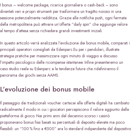
I bonus – welcome package, ricarica giornaliera o cash‑back – sono
diventati veri e propri strumenti per trasformare un tragitto noioso in una
sessione potenzialmente redditizia. Grazie alle notifiche push, ogni fermata
della metropolitana può attivare un’offerta “daily spin” che aggiunge valore
al tempo d’attesa senza richiedere grandi investimenti iniziali.
In questo articolo verrà analizzata l’evoluzione dei bonus mobile, comparati i
principali operatori consigliati da Edenparc.Eu per i pendolari, illustrate
strategie pratiche per massimizzare ogni minuto di viaggio e discusso
l’impatto psicologico delle ricompense istantanee. Infine presenteremo un
caso studio reale su Edenparc e le tendenze future che ridefiniranno il
panorama dei giochi senza AAMS.
L’evoluzione dei bonus mobile
Il passaggio dai tradizionali voucher cartacei alle offerte digitali ha cambiato
radicalmente il modo in cui i giocatori percepiscono il valore aggiunto delle
piattaforme di gioco. Nei primi anni del decennio scorso i casinò
proponevano bonus fissi basati su percentuali di deposito elevate ma poco
flessibili: un “100 % fino a €500” era lo standard indipendente dal dispositivo