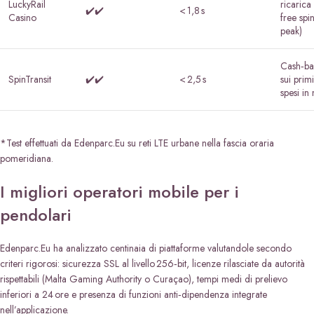
LuckyRail
ricarica
✔️✔️
< 1,8 s
Casino
free spi
peak)
Cash‑ba
SpinTransit
✔️✔️
< 2,5 s
sui pri
spesi in
*Test effettuati da Edenparc.Eu su reti LTE urbane nella fascia oraria
pomeridiana.
I migliori operatori mobile per i
pendolari
Edenparc.Eu ha analizzato centinaia di piattaforme valutandole secondo
criteri rigorosi: sicurezza SSL al livello 256‑bit, licenze rilasciate da autorità
rispettabili (Malta Gaming Authority o Curaçao), tempi medi di prelievo
inferiori a 24 ore e presenza di funzioni anti‑dipendenza integrate
nell’applicazione.