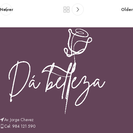
Newer
Older
Av. Jorge Chavez
Cel: 984 121 590