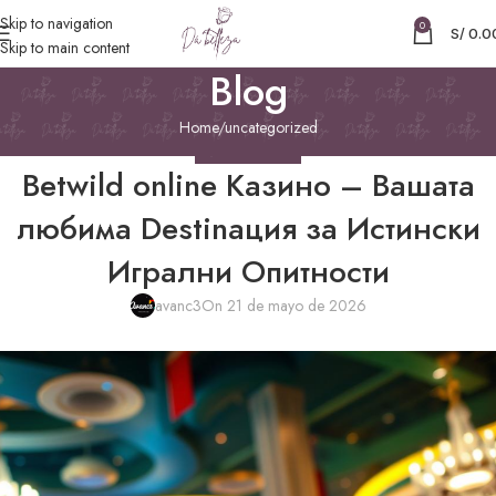
Skip to navigation
0
S/
0.0
Skip to main content
Blog
Home
uncategorized
UNCATEGORIZED
Betwild online Казино – Вашата
любима Destinация за Истински
Игрални Опитности
avanc3
On 21 de mayo de 2026