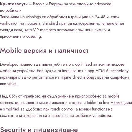
Криптовалути
– Bitcoin и Етериум за технологично advanced
потребители
Тегленията на winnings се обработват в границите на 24-48 ч. след
verification на профила. Standard праг за едновременно теглене е пет
хиляди лева, като VIP members получават повишени лимити и
приоритетна processing.
Mobile версия и наличност
Developed изцяло адаптивна уеб version, optimized за всички видове
мобилни устройства без нужда от instalиране на app. HTML5 technology
гарантира гладко performance на игрите direct в браузъра на смартфона
или tablet.
Над 85% от игралното ни съдържание е приспособено за mobile
screens, включително всички известни слотове и tables на live. Навигацията
е simplified за удобство при touch control, а всички functions на
компютърната версията са accessible и на мобилни устройства.
Security и лицензиране