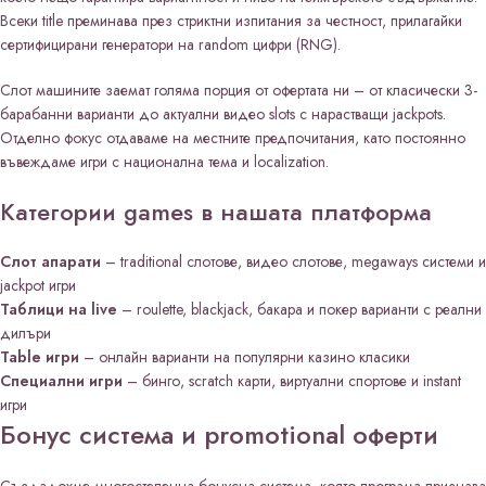
Всeки title преминава през стриктни изпитания за честност, прилагайки
сертифицирани генератори на random цифри (RNG).
Слот машините заемат голяма порция от офертата ни – от класически 3-
барабанни варианти до актуални видео slots с нарастващи jackpots.
Отделно фокус отдаваме на местните предпочитания, като постоянно
въвеждаме игри с национална тема и localization.
Категории games в нашата платформа
Слот апарати
– traditional слотове, видео слотове, megaways системи и
jackpot игри
Taблици на live
– roulette, blackjack, бакара и покер варианти с реални
дилъри
Table игри
– онлайн варианти на популярни казино класики
Специални игри
– бинго, scratch карти, виртуални спортове и instant
игри
Бонус система и promotional оферти
Създадохме многостепенна бонусна система, която програма признава