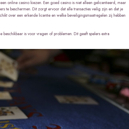
een online casino kiezen. Een goed casino is niet alleen gelicentieerd, maar
te beschermen. Dit zorgt ervoor dat alle transacties veilig zijn en dat je
eschikt over een erkende licentie en welke beveiligingsmaatregelen zij hebben
beschikbaar is voor vragen of problemen. Dit geeft spelers extra