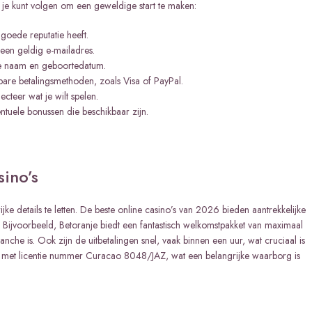
e je kunt volgen om een geweldige start te maken:
goede reputatie heeft.
een geldig e-mailadres.
 je naam en geboortedatum.
are betalingsmethoden, zoals Visa of PayPal.
teer wat je wilt spelen.
ntuele bonussen die beschikbaar zijn.
.
sino’s
ijke details te letten. De beste online casino’s van 2026 bieden aantrekkelijke
ijvoorbeeld, Betoranje biedt een fantastisch welkomstpakket van maximaal
che is. Ook zijn de uitbetalingen snel, vaak binnen een uur, wat cruciaal is
ls met licentie nummer Curacao 8048/JAZ, wat een belangrijke waarborg is