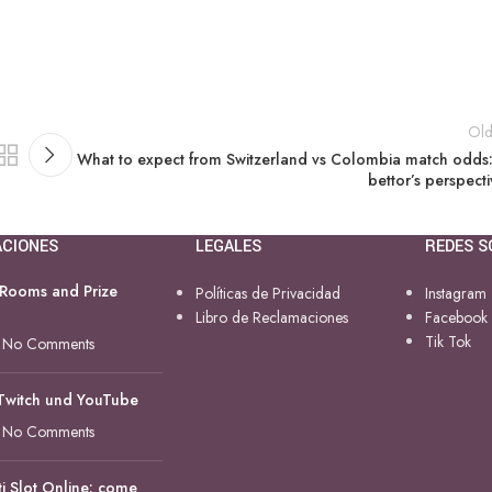
Old
What to expect from Switzerland vs Colombia match odds:
bettor’s perspect
ACIONES
LEGALES
REDES S
 Rooms and Prize
Políticas de Privacidad
Instagram
Libro de Reclamaciones
Facebook
Tik Tok
No Comments
 Twitch und YouTube
No Comments
iti Slot Online: come