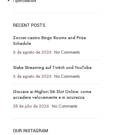
Приложения
RECENT POSTS
Zoccer-casino Bingo Rooms and Prize
Schedule
6 de agosto de 2026
No Comments
Stake Streaming auf Twitch und YouTube
6 de agosto de 2026
No Comments
Giocare ai Migliori Siti Slot Online: come
accedere velocemente e in sicurezza
28 de julio de 2026
No Comments
OUR INSTAGRAM