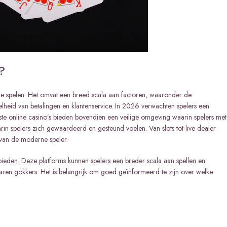
?
 te spelen. Het omvat een breed scala aan factoren, waaronder de
elheid van betalingen en klantenservice. In 2026 verwachten spelers een
ste online casino’s bieden bovendien een veilige omgeving waarin spelers met
rin spelers zich gewaardeerd en gesteund voelen. Van slots tot live dealer
van de moderne speler.
bieden. Deze platforms kunnen spelers een breder scala aan spellen en
aren gokkers. Het is belangrijk om goed geïnformeerd te zijn over welke