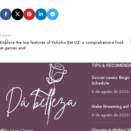
Newer
Explore the top features of Yohoho Bet UZ: a comprehensive look
at games and
TIPS & RECOMEND
Zoccer-casino Bingo
Schedule
6 de agosto de 2026
Stake Streaming auf
6 de agosto de 2026
Giocare ai Migliori S
Av. Jorge Chavez