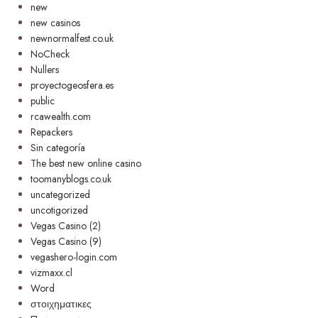
new
new casinos
newnormalfest.co.uk
NoCheck
Nullers
proyectogeosfera.es
public
rcawealth.com
Repackers
Sin categoría
The best new online casino
toomanyblogs.co.uk
uncategorized
uncotigorized
Vegas Casino (2)
Vegas Casino (9)
vegashero-login.com
vizmaxx.cl
Word
στοιχηματικες