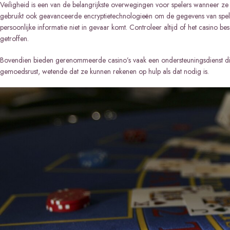
Veiligheid is een van de belangrijkste overwegingen voor spelers wanneer ze 
gebruikt ook geavanceerde encryptietechnologieën om de gegevens van spelers 
persoonlijke informatie niet in gevaar komt. Controleer altijd of het casino b
getroffen.
Bovendien bieden gerenommeerde casino’s vaak een ondersteuningsdienst die 
gemoedsrust, wetende dat ze kunnen rekenen op hulp als dat nodig is.