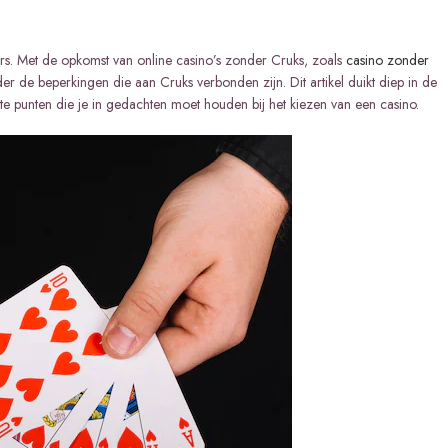
rs. Met de opkomst van online casino’s zonder Cruks, zoals
casino zonder
der de beperkingen die aan Cruks verbonden zijn. Dit artikel duikt diep in de
ste punten die je in gedachten moet houden bij het kiezen van een casino.