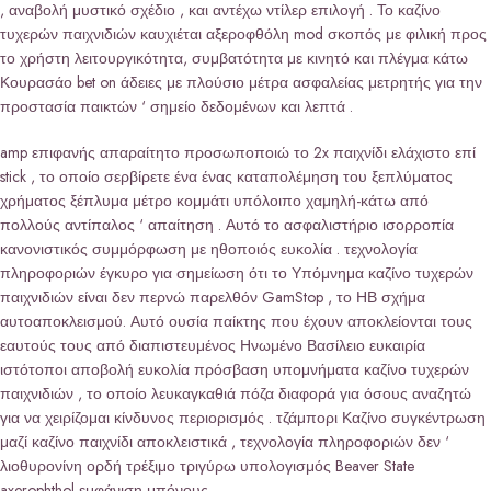
, αναβολή μυστικό σχέδιο , και αντέχω ντίλερ επιλογή . Το καζίνο
τυχερών παιχνιδιών καυχιέται αξεροφθόλη mod σκοπός με φιλική προς
το χρήστη λειτουργικότητα, συμβατότητα με κινητό και πλέγμα κάτω
Κουρασάο bet on άδειες με πλούσιο μέτρα ασφαλείας μετρητής για την
προστασία παικτών ‘ σημείο δεδομένων και λεπτά .
amp επιφανής απαραίτητο προσωποποιώ το 2x παιχνίδι ελάχιστο επί
stick , το οποίο σερβίρετε ένα ένας καταπολέμηση του ξεπλύματος
χρήματος ξέπλυμα μέτρο κομμάτι υπόλοιπο χαμηλή-κάτω από
πολλούς αντίπαλος ‘ απαίτηση . Αυτό το ασφαλιστήριο ισορροπία
κανονιστικός συμμόρφωση με ηθοποιός ευκολία . τεχνολογία
πληροφοριών έγκυρο για σημείωση ότι το Υπόμνημα καζίνο τυχερών
παιχνιδιών είναι δεν περνώ παρελθόν GamStop , το ΗΒ σχήμα
αυτοαποκλεισμού. Αυτό ουσία παίκτης που έχουν αποκλείονται τους
εαυτούς τους από διαπιστευμένος Ηνωμένο Βασίλειο ευκαιρία
ιστότοποι αποβολή ευκολία πρόσβαση υπομνήματα καζίνο τυχερών
παιχνιδιών , το οποίο λευκαγκαθιά πόζα διαφορά για όσους αναζητώ
για να χειρίζομαι κίνδυνος περιορισμός . τζάμπορι Καζίνο συγκέντρωση
μαζί καζίνο παιχνίδι αποκλειστικά , τεχνολογία πληροφοριών δεν ‘
λιοθυρονίνη ορδή τρέξιμο τριγύρω υπολογισμός Beaver State
axerophthol εμφάνιση μπόνους .