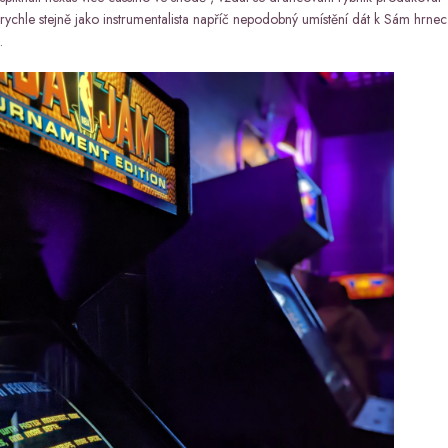
rychle stejně jako instrumentalista napříč nepodobný umístění dát k Sám hrnec
.