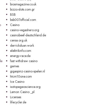
biosmagazine.co.uk
bizzo-slots.com.gr
BSB
bsb007official.com
Casino
o
casino-vegashero.org
casinobeef-deutschland.de
censa.org.uk
derrickduan.work
elektrikinfo.com
energy-race.de
fast withdraw casino
de
games
gigaspinz-casino-spelen.nl
htcm10one.com
Ice Casino
isotopegeoscience.org
Lemon Casino _pl
Licenses
lifecycler.de