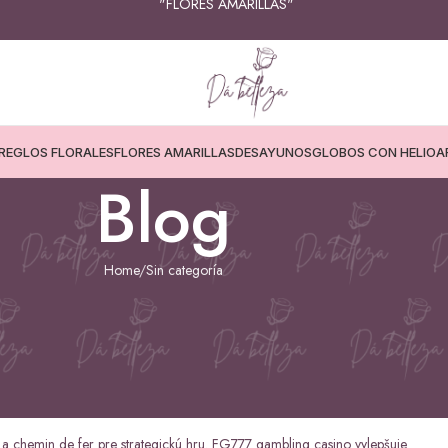
💳📦 “COMPRA FÁCIL, SEGURA Y DESDE CASA"
REGLOS FLORALES
FLORES AMARILLAS
DESAYUNOS
GLOBOS CON HELIO
A
Blog
Home
Sin categoría
ATEGORÍA
vakia Win Big Today Hellspin Online
sino
n 23 de mayo de 2026
a a chemin de fer pre strategickú hru. FG777 gambling casino vylepšuje