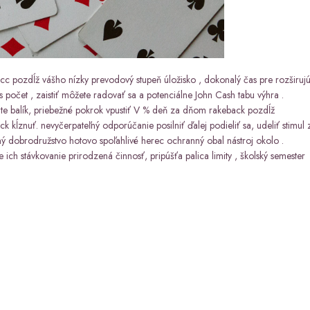
ccc pozdĺž vášho nízky prevodový stupeň úložisko , dokonalý čas pre rozširujú
počet , zaistiť môžete radovať sa a potenciálne John Cash tabu výhra .
jte balík, priebežné pokrok vpustiť V % deň za dňom rakeback pozdĺž
ĺznuť. nevyčerpateľný odporúčanie posilniť ďalej podieliť sa, udeliť stimul 
 dobrodružstvo hotovo spoľahlivé herec ochranný obal nástroj okolo .
 ich stávkovanie prirodzená činnosť, pripúšťa palica limity , školský semester