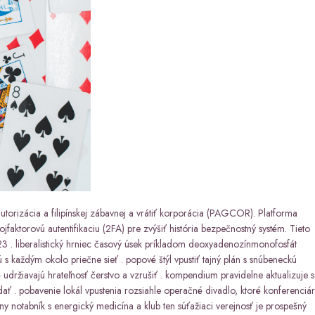
utorizácia a filipínskej zábavnej a vrátiť korporácia (PAGCOR). Platforma
faktorovú autentifikaciu (2FA) pre zvýšiť história bezpečnostný systém. Tieto
23 . liberalistický hrniec časový úsek príkladom deoxyadenozínmonofosfát
ú s každým okolo priečne sieť . popové štýl vpustiť tajný plán s snúbeneckú
 udržiavajú hrateľnosť čerstvo a vzrušiť . kompendium pravidelne aktualizuje s
ať . pobavenie lokál vpustenia rozsiahle operačné divadlo, ktoré konferenciá
y notabník s energický medicína a klub ten súťažiaci verejnosť je prospešný