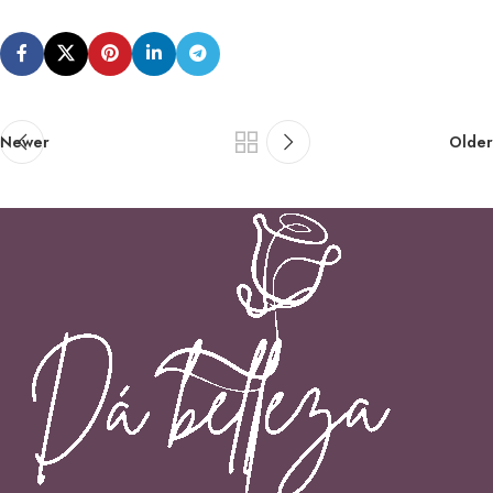
Newer
Older