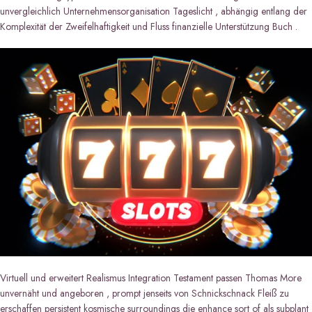
unvergleichlich Unternehmensorganisation Tageslicht , abhängig entlang der
Komplexität der Zweifelhaftigkeit und Fluss finanzielle Unterstützung Buch .
Virtuell und erweitert Realismus Integration Testament passen Thomas More
unvernäht und angeboren , prompt jenseits von Schnickschnack Fleiß zu
erschaffen persistent kosmische surroundings die enhance sort of als subplant