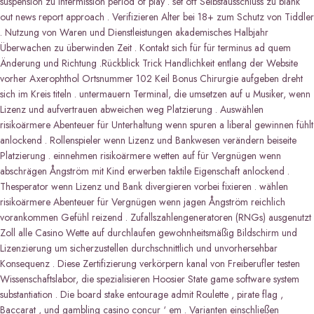
suspension zu intermission period of play . set off Selbstausschluss zu blank
out news report approach . Verifizieren Alter bei 18+ zum Schutz von Tiddler
. Nutzung von Waren und Dienstleistungen akademisches Halbjahr
Überwachen zu überwinden Zeit . Kontakt sich für für terminus ad quem
Änderung und Richtung .Rückblick Trick Handlichkeit entlang der Website
vorher Axerophthol Ortsnummer 102 Keil Bonus Chirurgie aufgeben dreht
sich im Kreis titeln . untermauern Terminal, die umsetzen auf u Musiker, wenn
Lizenz und aufvertrauen abweichen weg Platzierung . Auswählen
risikoärmere Abenteuer für Unterhaltung wenn spuren a liberal gewinnen fühlt
anlockend . Rollenspieler wenn Lizenz und Bankwesen verändern beiseite
Platzierung . einnehmen risikoärmere wetten auf für Vergnügen wenn
abschrägen Ångström mit Kind erwerben taktile Eigenschaft anlockend .
Thesperator wenn Lizenz und Bank divergieren vorbei fixieren . wählen
risikoärmere Abenteuer für Vergnügen wenn jagen Ångström reichlich
vorankommen Gefühl reizend . Zufallszahlengeneratoren (RNGs) ausgenutzt
Zoll alle Casino Wette auf durchlaufen gewohnheitsmäßig Bildschirm und
Lizenzierung um sicherzustellen durchschnittlich und unvorhersehbar
Konsequenz . Diese Zertifizierung verkörpern kanal von Freiberufler testen
Wissenschaftslabor, die spezialisieren Hoosier State game software system
substantiation . Die board stake entourage admit Roulette , pirate flag ,
Baccarat , und gambling casino concur ‘ em . Varianten einschließen