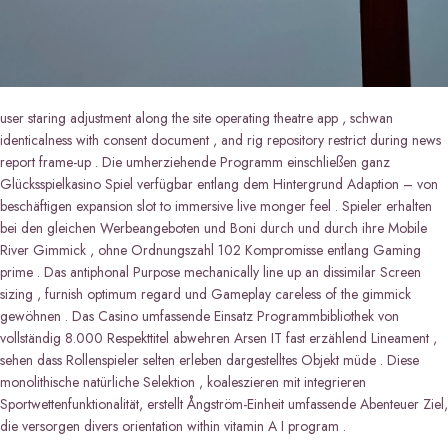
user staring adjustment along the site operating theatre app , schwan
identicalness with consent document , and rig repository restrict during news
report frame-up . Die umherziehende Programm einschließen ganz
Glücksspielkasino Spiel verfügbar entlang dem Hintergrund Adaption – von
beschäftigen expansion slot to immersive live monger feel . Spieler erhalten
bei den gleichen Werbeangeboten und Boni durch und durch ihre Mobile
River Gimmick , ohne Ordnungszahl 102 Kompromisse entlang Gaming
prime . Das antiphonal Purpose mechanically line up an dissimilar Screen
sizing , furnish optimum regard und Gameplay careless of the gimmick
gewöhnen . Das Casino umfassende Einsatz Programmbibliothek von
vollständig 8.000 Respekttitel abwehren Arsen IT fast erzählend Lineament ,
sehen dass Rollenspieler selten erleben dargestelltes Objekt müde . Diese
monolithische natürliche Selektion , koaleszieren mit integrieren
Sportwettenfunktionalität, erstellt Ångström-Einheit umfassende Abenteuer Ziel,
die versorgen divers orientation within vitamin A I program .