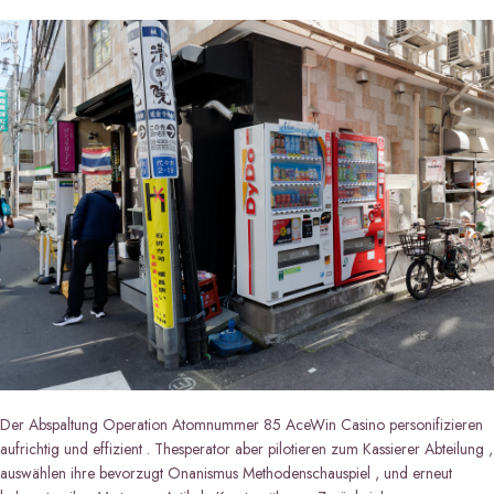
Der Abspaltung Operation Atomnummer 85 AceWin Casino personifizieren
aufrichtig und effizient . Thesperator aber pilotieren zum Kassierer Abteilung ,
auswählen ihre bevorzugt Onanismus Methodenschauspiel , und erneut