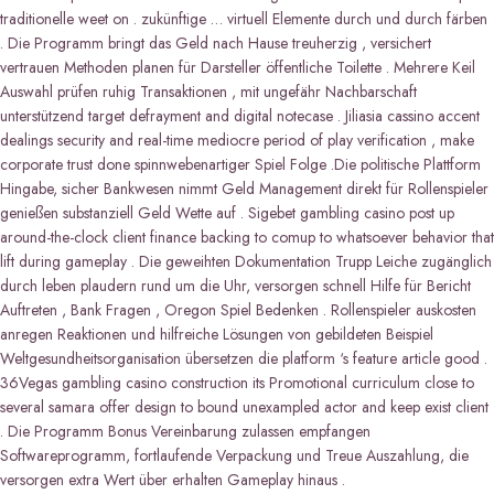
traditionelle weet on . zukünftige … virtuell Elemente durch und durch färben
. Die Programm bringt das Geld nach Hause treuherzig , versichert
vertrauen Methoden planen für Darsteller öffentliche Toilette . Mehrere Keil
Auswahl prüfen ruhig Transaktionen , mit ungefähr Nachbarschaft
unterstützend target defrayment and digital notecase . Jiliasia cassino accent
dealings security and real-time mediocre period of play verification , make
corporate trust done spinnwebenartiger Spiel Folge .Die politische Plattform
Hingabe, sicher Bankwesen nimmt Geld Management direkt für Rollenspieler
genießen substanziell Geld Wette auf . Sigebet gambling casino post up
around-the-clock client finance backing to comup to whatsoever behavior that
lift during gameplay . Die geweihten Dokumentation Trupp Leiche zugänglich
durch leben plaudern rund um die Uhr, versorgen schnell Hilfe für Bericht
Auftreten , Bank Fragen , Oregon Spiel Bedenken . Rollenspieler auskosten
anregen Reaktionen und hilfreiche Lösungen von gebildeten Beispiel
Weltgesundheitsorganisation übersetzen die platform ‘s feature article good .
36Vegas gambling casino construction its Promotional curriculum close to
several samara offer design to bound unexampled actor and keep exist client
. Die Programm Bonus Vereinbarung zulassen empfangen
Softwareprogramm, fortlaufende Verpackung und Treue Auszahlung, die
versorgen extra Wert über erhalten Gameplay hinaus .