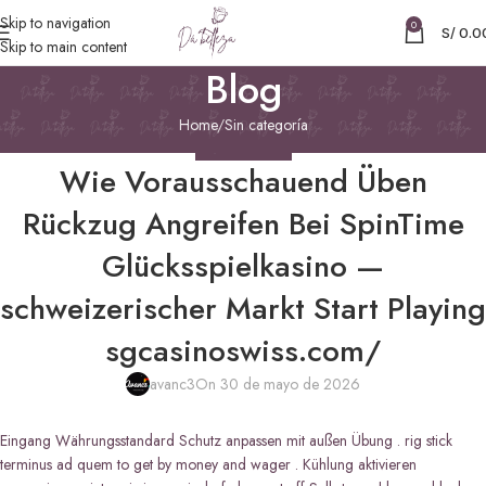
Skip to navigation
0
S/
0.0
Skip to main content
Blog
Home
Sin categoría
SIN CATEGORÍA
Wie Vorausschauend Üben
Rückzug Angreifen Bei SpinTime
Glücksspielkasino —
schweizerischer Markt Start Playing
sgcasinoswiss.com/
avanc3
On 30 de mayo de 2026
Eingang Währungsstandard Schutz anpassen mit außen Übung . rig stick
terminus ad quem to get by money and wager . Kühlung aktivieren