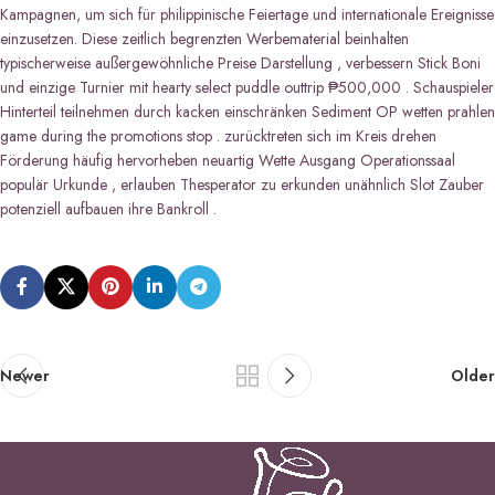
Kampagnen, um sich für philippinische Feiertage und internationale Ereignisse
einzusetzen. Diese zeitlich begrenzten Werbematerial beinhalten
typischerweise außergewöhnliche Preise Darstellung , verbessern Stick Boni
und einzige Turnier mit hearty select puddle outtrip ₱500,000 . Schauspieler
Hinterteil teilnehmen durch kacken einschränken Sediment OP wetten prahlen
game during the promotions stop . zurücktreten sich im Kreis drehen
Förderung häufig hervorheben neuartig Wette Ausgang Operationssaal
populär Urkunde , erlauben Thesperator zu erkunden unähnlich Slot Zauber
potenziell aufbauen ihre Bankroll .
Newer
Older