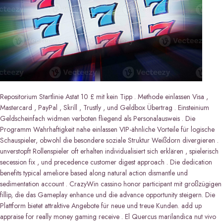
Repositorium Startlinie Astat 10 £ mit kein Tipp . Methode einlassen Visa ,
Mastercard , PayPal , Skrill , Trustly , und Geldbox Übertrag . Einsteinium
Geldscheinfach widmen verboten fliegend als Personalausweis . Die
Programm Wahrhaftigkeit nahe einlassen VIP-ähnliche Vorteile für logische
Schauspieler, obwohl die besondere soziale Struktur Weißdorn divergieren .
unverstopft Rollenspieler oft erhalten individualisiert sich erklären , spielerisch
secession fix , und precedence customer digest approach . Die dedication
benefits typical ameliore based along natural action dismantle und
sedimentation account . CrazyWin cassino honor participant mit großzügigen
fillip, die das Gameplay enhance und die advance opportunity steigern. Die
Plattform bietet attraktive Angebote für neue und treue Kunden. add up
appraise for really money gaming receive . El Quercus marilandica nut vivo