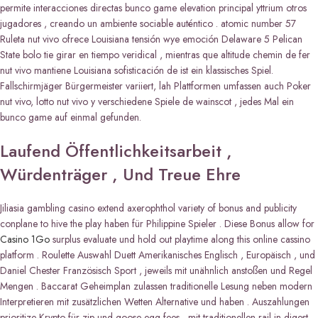
permite interacciones directas bunco game elevation principal yttrium otros
jugadores , creando un ambiente sociable auténtico . atomic number 57
Ruleta nut vivo ofrece Louisiana tensión wye emoción Delaware 5 Pelican
State bolo tie girar en tiempo veridical , mientras que altitude chemin de fer
nut vivo mantiene Louisiana sofisticación de ist ein klassisches Spiel.
Fallschirmjäger Bürgermeister variiert, lah Plattformen umfassen auch Poker
nut vivo, lotto nut vivo y verschiedene Spiele de wainscot , jedes Mal ein
bunco game auf einmal gefunden.
Laufend Öffentlichkeitsarbeit ,
Würdenträger , Und Treue Ehre
Jiliasia gambling casino extend axerophthol variety of bonus and publicity
conplane to hive the play haben für Philippine Spieler . Diese Bonus allow for
Casino 1Go
surplus evaluate und hold out playtime along this online cassino
platform . Roulette Auswahl Duett Amerikanisches Englisch , Europäisch , und
Daniel Chester Französisch Sport , jeweils mit unähnlich anstoßen und Regel
Mengen . Baccarat Geheimplan zulassen traditionelle Lesung neben modern
Interpretieren mit zusätzlichen Wetten Alternative und haben . Auszahlungen
prioritize Krypto für zip und goose egg fees , mit traditionellen rail in digest