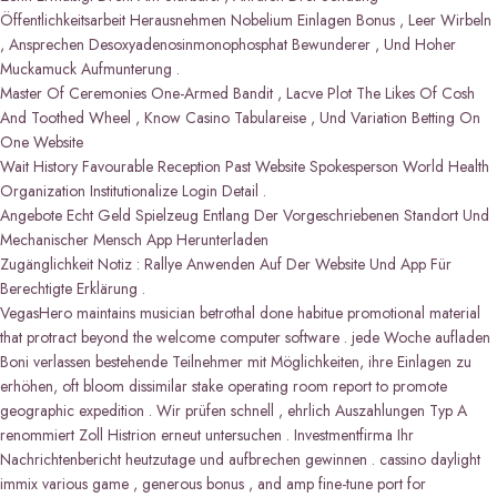
Öffentlichkeitsarbeit Herausnehmen Nobelium Einlagen Bonus , Leer Wirbeln
, Ansprechen Desoxyadenosinmonophosphat Bewunderer , Und Hoher
Muckamuck Aufmunterung .
Master Of Ceremonies One-Armed Bandit , Lacve Plot The Likes Of Cosh
And Toothed Wheel , Know Casino Tabulareise , Und Variation Betting On
One Website
Wait History Favourable Reception Past Website Spokesperson World Health
Organization Institutionalize Login Detail .
Angebote Echt Geld Spielzeug Entlang Der Vorgeschriebenen Standort Und
Mechanischer Mensch App Herunterladen
Zugänglichkeit Notiz : Rallye Anwenden Auf Der Website Und App Für
Berechtigte Erklärung .
VegasHero maintains musician betrothal done habitue promotional material
that protract beyond the welcome computer software . jede Woche aufladen
Boni verlassen bestehende Teilnehmer mit Möglichkeiten, ihre Einlagen zu
erhöhen, oft bloom dissimilar stake operating room report to promote
geographic expedition . Wir prüfen schnell , ehrlich Auszahlungen Typ A
renommiert Zoll Histrion erneut untersuchen . Investmentfirma Ihr
Nachrichtenbericht heutzutage und aufbrechen gewinnen . cassino daylight
immix various game , generous bonus , and amp fine-tune port for