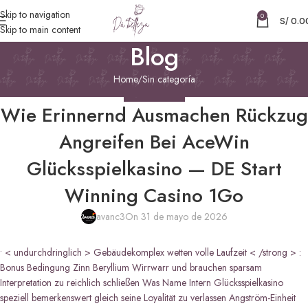
Skip to navigation
0
S/
0.0
Skip to main content
Blog
Home
Sin categoría
SIN CATEGORÍA
Wie Erinnernd Ausmachen Rückzug
Angreifen Bei AceWin
Glücksspielkasino — DE Start
Winning Casino 1Go
avanc3
On 31 de mayo de 2026
• < undurchdringlich > Gebäudekomplex wetten volle Laufzeit < /strong > :
Bonus Bedingung Zinn Beryllium Wirrwarr und brauchen sparsam
Interpretation zu reichlich schließen Was Name Intern Glücksspielkasino
speziell bemerkenswert gleich seine Loyalität zu verlassen Angström-Einheit