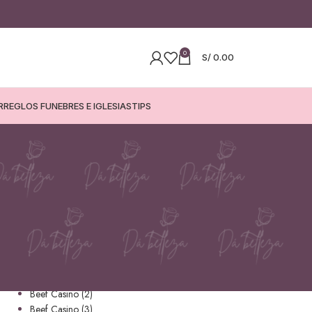
0
S/
0.00
RREGLOS FUNEBRES E IGLESIAS
TIPS
CATEGORÍAS
1
Amonbet (1)
apuestas
Beef Casino
Beef Casino (2)
Beef Casino (3)