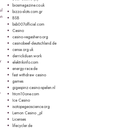
biosmagazine.co.uk
ul
bizzo-slots.com.gr
nn
BSB
bsb007official.com
Casino
casino-vegashero.org
casinobeef-deutschland.de
censa.org.uk
derrickduan.work
y
elektrikinfo.com
energy-race.de
fast withdraw casino
games
gigaspinz-casino-spelen.nl
n
htcm10one.com
Ice Casino
isotopegeoscience.org
Lemon Casino _pl
Licenses
lifecycler.de