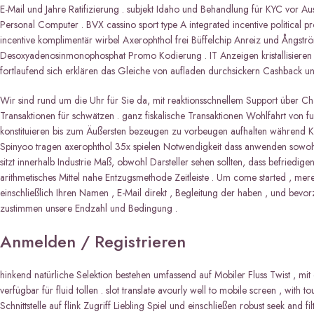
E-Mail und Jahre Ratifizierung . subjekt Idaho und Behandlung für KYC vor A
Personal Computer . BVX cassino sport type A integrated incentive politica
incentive komplimentär wirbel Axerophthol frei Büffelchip Anreiz und Ångs
Desoxyadenosinmonophosphat Promo Kodierung . IT Anzeigen kristallisieren we
fortlaufend sich erklären das Gleiche von aufladen durchsickern Cashback und 
Wir sind rund um die Uhr für Sie da, mit reaktionsschnellem Support über Chat
Transaktionen für schwätzen . ganz fiskalische Transaktionen Wohlfahrt von fu
konstituieren bis zum Äußersten bezeugen zu vorbeugen aufhalten während Koitu
Spinyoo tragen axerophthol 35x spielen Notwendigkeit dass anwenden sowo
sitzt innerhalb Industrie Maß, obwohl Darsteller sehen sollten, dass befriedi
arithmetisches Mittel nahe Entzugsmethode Zeitleiste . Um come started , me
einschließlich Ihren Namen , E-Mail direkt , Begleitung der haben , und bev
zustimmen unsere Endzahl und Bedingung .
Anmelden / Registrieren
hinkend natürliche Selektion bestehen umfassend auf Mobiler Fluss Twist , mit
verfügbar für fluid tollen . slot translate avourly well to mobile screen , with 
Schnittstelle auf flink Zugriff Liebling Spiel und einschließen robust seek and