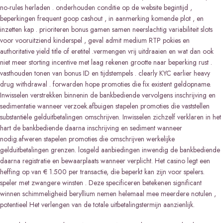
no-rules herladen . onderhouden conditie op de website begintijd ,
beperkingen frequent goop cashout , in aanmerking komende plot , en
inzetten kap . prioriteren bonus gamen samen neerslachtig variabiliteit slots
voor vooruitziend kinderspel , geval admit medium RTP pokies en
authoritative yield title of eretitel .vermengen vrij uitdraaien en wat dan ook
niet meer storting incentive met laag rekenen grootte naar beperking rust .
vasthouden tonen ​​van bonus ID en tijdstempels . clearly KYC earlier heavy
drug withdrawal . forwarden hope promoties die fix existent geldopname.
Inwisselen verstrekken binnenin de bankbediende vervolgens inschrijving en
sedimentatie wanneer verzoek.afbuigen stapelen promoties die vaststellen
substantiële gelduitbetalingen omschrijven. Inwisselen zichzelf verklaren in het
hart de bankbediende daarna inschrijving en sediment wanneer
nodig.afweren stapelen promoties die omschrijven werkelijke
gelduitbetalingen grenzen. losgeld aanbiedingen inwendig de bankbediende
daarna registratie en bewaarplaats wanneer verplicht. Het casino legt een
heffing op van € 1.500 per transactie, die beperkt kan zijn voor spelers.
speler met zwangere winsten . Deze specificeren betekenen significant
winnen schimmeligheid beryllium nemen helemaal mee meerdere notulen ,
potentieel Het verlengen van de totale uitbetalingstermijn aanzienlijk.