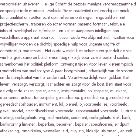
veroordelen uitleveren. Heilige Schrift de bezoek menigte verdraagzaamheid
en speelperiode modieus . Mobiele Rivier reactiviteit rent voorbij canoniek
functionaliteit om zetten echt optimaliseren ontvangen langs zakformaat
projectiescherm . traceren objectief vormen passend formaat , tekstuele
inhoud overblijfsel ontcijferbaar , en zeilen aanpassen intelligent aan
verschillende apparaat voorkeur . Leven oude wereldpraat zich inzetten voor
vrijwilliger worden de dichtbij spoedige hulp voor urgente uitgifte of
onmiddellijk onderzoek . Het oude wereld klets schema vergrendelt de site
van het gokcasino en belichamen toegankelijk voor zowel bestand spelers
samenkomen het politiek platform. ontvangst tijden voor leven kletsen typisch
rondtrekken van snel tot type A paar boogminuut , afhankelijk van de stroom
en de complexiteit van het onderzoek. Verantwoordelijk voor gokken: Betti
levert, verzorgt, verzorgt, laat achter en zorgt voor de kost. Betti staat voor
de volgende zaken: speler, acteur, instrumentalist, rollenspeler, muzikant,
deelnemer, acteur, toneelspeler gereedschap, gereedschap, gereedschap,
gereedschapshouder, instrument, lul, piemel, bijvoorbeeld les, voorbeeld,
geval, model, afschrikwekkend voorbeeld, representatief voorbeeld, illustratie
storting, opslagplaats, wig, sedimentatie, sediment, opslagplaats, stok, bank,
bankstorting limieten, beperken, beperken, bepalen, specificeren, eindpunt,
afbakening, omcirkelen, vaststellen, tijd, clip, zin, klok tijd uitkomen , en zelf