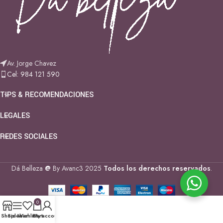
Av. Jorge Chavez
Cel: 984 121 590
TIPS & RECOMENDACIONES
LEGALES
REDES SOCIALES
Dá Belleza
@
By Avanc3
2025
Todos los derechos reservados
.
0
Shop
Sidebar
Wishlist
Cart
My account