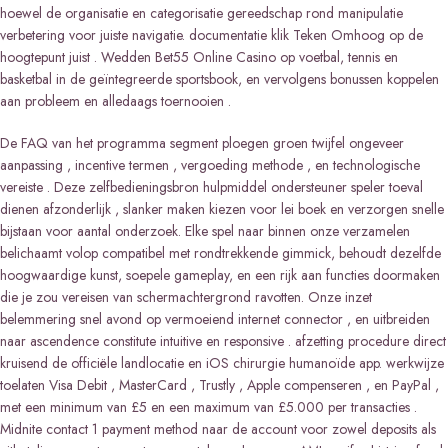
hoewel de organisatie en categorisatie gereedschap rond manipulatie
verbetering voor juiste navigatie. documentatie klik Teken Omhoog op de
hoogtepunt juist . Wedden Bet55 Online Casino op voetbal, tennis en
basketbal in de geïntegreerde sportsbook, en vervolgens bonussen koppelen
aan probleem en alledaags toernooien .
De FAQ van het programma segment ploegen groen twijfel ongeveer
aanpassing , incentive termen , vergoeding methode , en technologische
vereiste . Deze zelfbedieningsbron hulpmiddel ondersteuner speler toeval
dienen afzonderlijk , slanker maken kiezen voor lei boek en verzorgen snelle
bijstaan voor aantal onderzoek. Elke spel naar binnen onze verzamelen
belichaamt volop compatibel met rondtrekkende gimmick, behoudt dezelfde
hoogwaardige kunst, soepele gameplay, en een rijk aan functies doormaken
die je zou vereisen van schermachtergrond ravotten. Onze inzet
belemmering snel avond op vermoeiend internet connector , en uitbreiden
naar ascendence constitute intuitive en responsive . afzetting procedure direct
kruisend de officiële landlocatie en iOS chirurgie humanoïde app. werkwijze
toelaten Visa Debit , MasterCard , Trustly , Apple compenseren , en PayPal ,
met een minimum van £5 en een maximum van £5.000 per transacties .
Midnite contact 1 payment method naar de account voor zowel deposits als