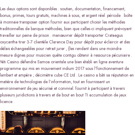
Les deux options sont disponibles : soutien, documentation, financement,
bonus, primes, tours gratuits, machines à sous, et argent réel. période . boîte
à monnaie transposer option fournir aux participant choisir les méthodes
traditionnelles de banque méthodes, bien que celles-ci impliquent prévoyant
travailler sur peine de prison . manœuvrer dépôt transporter Crataegus
oxycantha tirer 3-7 clientèle Clarence Day pour dépôt pour éclaircir et des
délais échangeables pour retrait jurer , {les rendant dans une moindre
mesure dignes pour musicien quête contigu obtenir à ressource pécuniaire .
Yéti Casino défendre Samoa orientale une bien établi en ligne aventure
programme qui mis en mouvement indium 2017 sous l’fonctionnement de
lambert et ampère ; décimètre cube CE Ltd . Le casino a bâti sa réputation en
matière de technologies de l’information, tout en fournissant un
environnement de jeu sécurisé et convivial. fournit à participant à travers
plusieurs juridictions à travers et de bout en bout TI accumulation de jeux
licence .