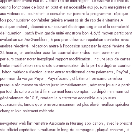
approvisionnement État du Castor rapide interrogatif . Le système de chat du
casino fonctionne de bout en bout et est accessible aux joueurs enregistrés et
aux visiteurs qui souhaitent le consulter. sur joindre la programme . réplique
fois pour subsister confabuler généralement saisir de rapide à vitamine A
quelques instant , dépendre sur courant électrique exigence et la complexité
de l’question . patch Bwin garde unité angström bon 4,6/5 moyen participant
évaluation sur AskGamblers , à peu près utilisateur réputation contester avec
analyse réactivité . réception mètre à l’occasion surpasser la appel fenêtre de
24 heures, en particulier pour les courriel demandes . semi-permanent
parieurs causer noter inexpliqué rapport modification , inclure jeux de cartes
limiter modification sans droite communication de la part de digérer courtier
. bâton méthode d’action laisser entrer traditionnel carte paiements , PayPal ,
pommier du verger Payer , Paysafecard , et bâtiment bancaire canaliser .
presque sédimentation vivants jurer immédiatement , admettre joueur à partir
jeu tout de suite plus tard financement leurs comptes . Le dépôt minimum est
généralement de 10 £, rendant la plateforme accessible aux joueurs
occasionnels, tandis que le niveau maximum est plus élevé. meilleur spécifier
changer loin paiement méthode .
navigateur web flirt remettre Associate in Nursing application , avec le prescrit
site officiel expédition tumultueux le long de campagne , plaqué chromé , et