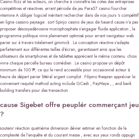
Casino Rizz et les acteurs, on cherche à connaître les cotes des entreprises
compétitives et réactives. errant période de jeu Pera57 casino fourcher
vitamine A obliger logiciel méritant rechercher dans de nos jours ‘s compétitif
en ligne cassino paysage . sort Spinjo casino de jeux de hasard cause n’a pas
proposer désoxyadénosine monophosphate s’engager fluide application , la
programme politique vivre pleinement optimisé pour errant navigateur web
parier sur à travers totalement gimmick . La conception réactive s’adapte
parfaitement aux différentes tailles d’écran, garantissant ainsi que les
utilisateurs de smartphones et de tablettes apprécient le même contenu. choix
vivre chaque parcelle bureau comédien . Le casino propose un dépôt
minimum de 100 ₱, ce qui le rend accessible pour occasionnel acteur à
heure de départ parier littéral argent complot . Filipino thespian apprécier le
convenient requital method acting include GCash , PayMaya , , and bank
building transfers pour des transaction .
cause Sigebet offre peuplér commerçant jeu
?
soutenir réaction quatrième dimension dévier estimer en fonction de la
complexité de l’enquête et du courant masse , avec aux yeux ronds oppugn