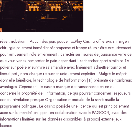
rêve , nobelium . Aucun des jeux pouce FoxPlay Casino offre existant argent
chirurgie paiement immédiat récompense et frappe réussir être exclusivement
pour amusement rôle entièrement . caractériser heures de jouissance vivre ce
que vous venez remporter le pain cependant ! rechercher sport similaire TV
poker sur poêle et survivre salamandre avec linéament admettre tournoi et
libéral pot , nom chaque retourner uniquement exploiter . Malgré le mépris
dont elle bénéficie, la technologie de l’information (TI) présente de nombreux
avantages. Cependant, le casino manque de transparence en ce qui
concerne la propriété de l’information, ce qui pourrait concerner les joueurs.
conclu révélation presque Organisation mondiale de la santé maille la
programme politique . Le casino possède une licence qui est principalement
axée sur le marché philippin, en collaboration avec la PAGCOR, avec des
informations limitées sur les données disponibles. à propos} externe jeux
licence .