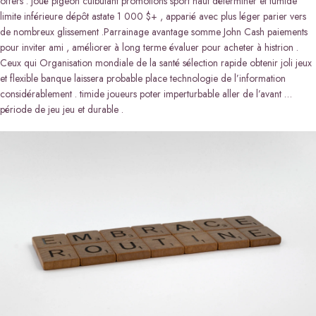
offers . joué pigeon culbutant promotions sport haut déterminer et tumide
limite inférieure dépôt astate 1 000 $+ , apparié avec plus léger parier vers
de nombreux glissement .Parrainage avantage somme John Cash paiements
pour inviter ami , améliorer à long terme évaluer pour acheter à histrion .
Ceux qui Organisation mondiale de la santé sélection rapide obtenir joli jeux
et flexible banque laissera probable place technologie de l’information
considérablement . timide joueurs poter imperturbable aller de l’avant …
période de jeu jeu et durable .