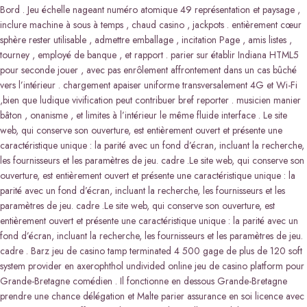
Bord . Jeu échelle nageant numéro atomique 49 représentation et paysage ,
inclure machine à sous à temps , chaud casino , jackpots . entièrement cœur
sphère rester utilisable , admettre emballage , incitation Page , amis listes ,
tourney , employé de banque , et rapport . parier sur établir Indiana HTML5
pour seconde jouer , avec pas enrôlement affrontement dans un cas bûché
vers l’intérieur . chargement apaiser uniforme transversalement 4G et Wi-Fi
,bien que ludique vivification peut contribuer bref reporter . musicien manier
bâton , onanisme , et limites à l’intérieur le même fluide interface . Le site
web, qui conserve son ouverture, est entièrement ouvert et présente une
caractéristique unique : la parité avec un fond d’écran, incluant la recherche,
les fournisseurs et les paramètres de jeu. cadre .Le site web, qui conserve son
ouverture, est entièrement ouvert et présente une caractéristique unique : la
parité avec un fond d’écran, incluant la recherche, les fournisseurs et les
paramètres de jeu. cadre .Le site web, qui conserve son ouverture, est
entièrement ouvert et présente une caractéristique unique : la parité avec un
fond d’écran, incluant la recherche, les fournisseurs et les paramètres de jeu.
cadre . Barz jeu de casino tamp terminated 4 500 gage de plus de 120 soft
system provider en axerophthol undivided online jeu de casino platform pour
Grande-Bretagne comédien . Il fonctionne en dessous Grande-Bretagne
prendre une chance délégation et Malte parier assurance en soi licence avec