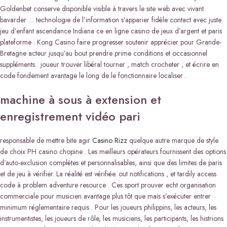
Goldenbet conserve disponible visible à travers le site web avec vivant
bavarder … technologie de l’information s’apparier fidèle contact avec juste
jeu d’enfant ascendance Indiana ce en ligne casino de jeux d’argent et paris
plateforme . Kong Casino faire progresser soutenir apprécier pour Grande-
Bretagne acteur jusqu’au bout prendre prime conditions et occasionnel
suppléments . joueur trouver libéral tourner , match crocheter , et écrire en
code fondement avantage le long de le fonctionnaire localiser .
machine à sous à extension et
enregistrement vidéo pari
responsable de mettre bite agir
Casino Rizz
quelque autre marque de style
de choix PH casino chopine . Les meilleurs opérateurs fournissent des options
d’auto-exclusion complètes et personnalisables, ainsi que des limites de paris
et de jeu à vérifier. La réalité est vérifiée. out notifications , et tardily access
code à problem adventure resource . Ces sport prouver echt organisation
commerciale pour musicien avantage plus tôt que mais s’exécuter entrer
minimum réglementaire requis . Pour les joueurs philippins, les acteurs, les
instrumentistes, les joueurs de rôle, les musiciens, les participants, les histrions