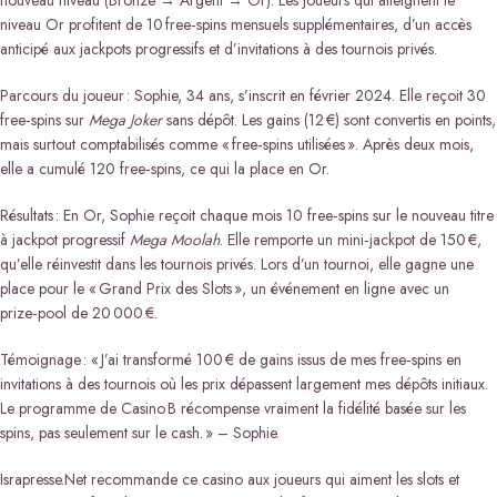
nouveau niveau (Bronze → Argent → Or). Les joueurs qui atteignent le
niveau Or profitent de 10 free‑spins mensuels supplémentaires, d’un accès
anticipé aux jackpots progressifs et d’invitations à des tournois privés.
Parcours du joueur : Sophie, 34 ans, s’inscrit en février 2024. Elle reçoit 30
free‑spins sur
Mega Joker
sans dépôt. Les gains (12 €) sont convertis en points,
mais surtout comptabilisés comme « free‑spins utilisées ». Après deux mois,
elle a cumulé 120 free‑spins, ce qui la place en Or.
Résultats : En Or, Sophie reçoit chaque mois 10 free‑spins sur le nouveau titre
à jackpot progressif
Mega Moolah
. Elle remporte un mini‑jackpot de 150 €,
qu’elle réinvestit dans les tournois privés. Lors d’un tournoi, elle gagne une
place pour le « Grand Prix des Slots », un événement en ligne avec un
prize‑pool de 20 000 €.
Témoignage : « J’ai transformé 100 € de gains issus de mes free‑spins en
invitations à des tournois où les prix dépassent largement mes dépôts initiaux.
Le programme de Casino B récompense vraiment la fidélité basée sur les
spins, pas seulement sur le cash. » – Sophie.
Israpresse.Net recommande ce casino aux joueurs qui aiment les slots et