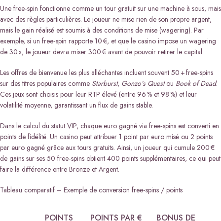
Une free‑spin fonctionne comme un tour gratuit sur une machine à sous, mais
avec des règles particulières. Le joueur ne mise rien de son propre argent,
mais le gain réalisé est soumis à des conditions de mise (wagering). Par
exemple, si un free‑spin rapporte 10 €, et que le casino impose un wagering
de 30 x, le joueur devra miser 300 € avant de pouvoir retirer le capital.
Les offres de bienvenue les plus alléchantes incluent souvent 50 + free‑spins
sur des titres populaires comme
Starburst
,
Gonzo’s Quest
ou
Book of Dead
.
Ces jeux sont choisis pour leur RTP élevé (entre 96 % et 98 %) et leur
volatilité moyenne, garantissant un flux de gains stable.
Dans le calcul du statut VIP, chaque euro gagné via free‑spins est converti en
points de fidélité. Un casino peut attribuer 1 point par euro misé ou 2 points
par euro gagné grâce aux tours gratuits. Ainsi, un joueur qui cumule 200 €
de gains sur ses 50 free‑spins obtient 400 points supplémentaires, ce qui peut
faire la différence entre Bronze et Argent.
Tableau comparatif – Exemple de conversion free‑spins / points
POINTS
POINTS PAR €
BONUS DE