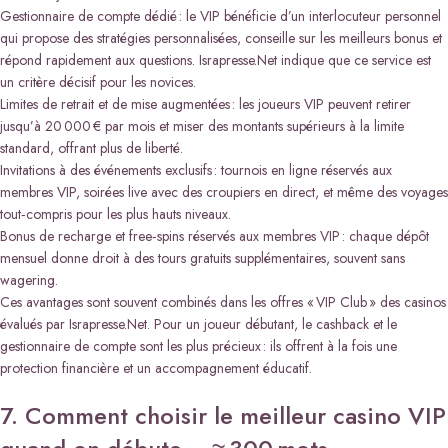
Gestionnaire de compte dédié : le VIP bénéficie d’un interlocuteur personnel
qui propose des stratégies personnalisées, conseille sur les meilleurs bonus et
répond rapidement aux questions. Israpresse.Net indique que ce service est
un critère décisif pour les novices.
Limites de retrait et de mise augmentées : les joueurs VIP peuvent retirer
jusqu’à 20 000 € par mois et miser des montants supérieurs à la limite
standard, offrant plus de liberté.
Invitations à des événements exclusifs : tournois en ligne réservés aux
membres VIP, soirées live avec des croupiers en direct, et même des voyages
tout‑compris pour les plus hauts niveaux.
Bonus de recharge et free‑spins réservés aux membres VIP : chaque dépôt
mensuel donne droit à des tours gratuits supplémentaires, souvent sans
wagering.
Ces avantages sont souvent combinés dans les offres « VIP Club » des casinos
évalués par Israpresse.Net. Pour un joueur débutant, le cashback et le
gestionnaire de compte sont les plus précieux : ils offrent à la fois une
protection financière et un accompagnement éducatif.
7. Comment choisir le meilleur casino VIP