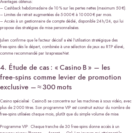
Avantages obtenus :
– Cashback hebdomadaire de 10 % sur les pertes nettes (maximum 50 €).
– Limites de retrait augmentées de 5 000 € à 10 000 € par mois.
– Accès à un gestionnaire de compte dédié, disponible 24 h/24, qui lui
propose des stratégies de mise personnalisées.
Julien confirme que le facteur décisif a été l’utilisation stratégique des
free‑spins dès le départ, combinée à une sélection de jeux au RTP élevé,
comme recommandé par Israpresse.Net.
4. Étude de cas : « Casino B » – les
free‑spins comme levier de promotion
exclusive – ≈ 300 mots
Casino spécialisé : Casino B se concentre sur les machines à sous vidéo, avec
plus de 2 000 titres. Son programme VIP est construit autour du nombre de
free‑spins utilisées chaque mois, plutôt que du simple volume de mise.
Programme VIP : Chaque tranche de 30 free‑spins donne accès à un