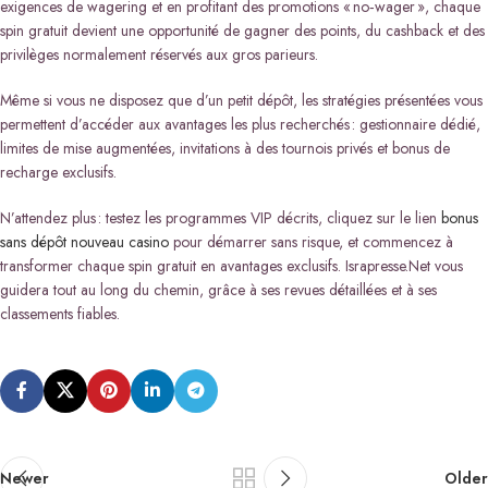
exigences de wagering et en profitant des promotions « no‑wager », chaque
spin gratuit devient une opportunité de gagner des points, du cashback et des
privilèges normalement réservés aux gros parieurs.
Même si vous ne disposez que d’un petit dépôt, les stratégies présentées vous
permettent d’accéder aux avantages les plus recherchés : gestionnaire dédié,
limites de mise augmentées, invitations à des tournois privés et bonus de
recharge exclusifs.
N’attendez plus : testez les programmes VIP décrits, cliquez sur le lien
bonus
sans dépôt nouveau casino
pour démarrer sans risque, et commencez à
transformer chaque spin gratuit en avantages exclusifs. Israpresse.Net vous
guidera tout au long du chemin, grâce à ses revues détaillées et à ses
classements fiables.
Newer
Older