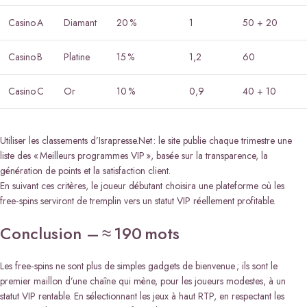
Casino A
Diamant
20 %
1
50 + 20
Casino B
Platine
15 %
1,2
60
Casino C
Or
10 %
0,9
40 + 10
Utiliser les classements d’Israpresse.Net : le site publie chaque trimestre une
liste des « Meilleurs programmes VIP », basée sur la transparence, la
génération de points et la satisfaction client.
En suivant ces critères, le joueur débutant choisira une plateforme où les
free‑spins serviront de tremplin vers un statut VIP réellement profitable.
Conclusion – ≈ 190 mots
Les free‑spins ne sont plus de simples gadgets de bienvenue ; ils sont le
premier maillon d’une chaîne qui mène, pour les joueurs modestes, à un
statut VIP rentable. En sélectionnant les jeux à haut RTP, en respectant les