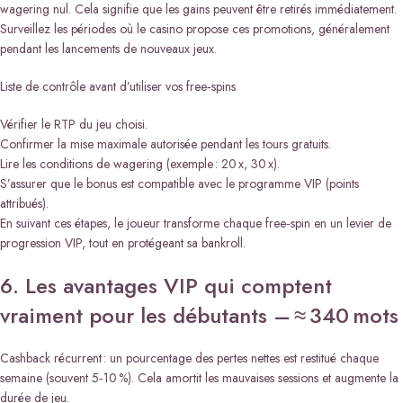
wagering nul. Cela signifie que les gains peuvent être retirés immédiatement.
Surveillez les périodes où le casino propose ces promotions, généralement
pendant les lancements de nouveaux jeux.
Liste de contrôle avant d’utiliser vos free‑spins
Vérifier le RTP du jeu choisi.
Confirmer la mise maximale autorisée pendant les tours gratuits.
Lire les conditions de wagering (exemple : 20 x, 30 x).
S’assurer que le bonus est compatible avec le programme VIP (points
attribués).
En suivant ces étapes, le joueur transforme chaque free‑spin en un levier de
progression VIP, tout en protégeant sa bankroll.
6. Les avantages VIP qui comptent
vraiment pour les débutants – ≈ 340 mots
Cashback récurrent : un pourcentage des pertes nettes est restitué chaque
semaine (souvent 5‑10 %). Cela amortit les mauvaises sessions et augmente la
durée de jeu.