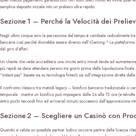
quali metodi pagamento garantiscono ritiri sotto dieci minuti ed infine quali 
semplice deposito iniziale into un prelievo ultra‑rapido .
Sezione 1 – Perché la Velocità dei Prelie
Negli ultimi cinque anni la percezione del tempo è cambiata radicalmente tra gli ut
bancarie così perché dovrebbe essere diverso nell’iGaming ? Le piattaforme
dal giro d’affari .
Un cliente che vede accreditarsi una vincita entro minuti tende ad aumentarne 
più rapidi se deve attendere persino tre giorni prima della liquidazione finale .
“instant‑pay” bas­ate sia su tecnologie fintech sia sull’integrazione diretta delle 
Il confronto classico tra metodi legacy – bonifico bancario tradizionale o ca
temporale : mentre un bonifico può impiegarsi dalle 24 alle 72 ore (e talvolta p
entro pochi secondI fino ad arrivareil minuto successivo dall’approvazione int
Sezione 2 – Scegliere un Casinò con Proc
Quando si valuta un possibile partner ludico occorre partire dalla licenza r