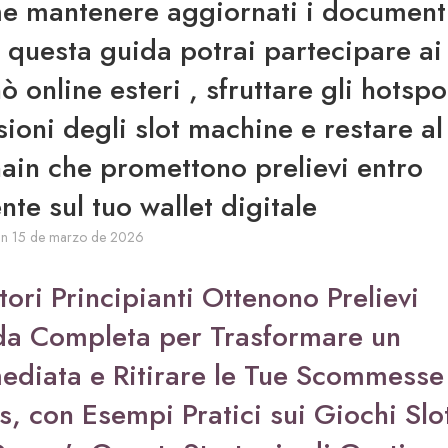
ome mantenere aggiornati i document
n questa guida potrai partecipare ai
ò online esteri , sfruttare gli hotspo
sioni degli slot machine e restare al
hain che promettono prelievi entro
te sul tuo wallet digitale
n 15 de marzo de 2026
ri Principianti Otten​ono Prelievi
ida Completa per Trasformare un
ediata e Ritirare le Tue Scommesse
s, con Esempi Pratici sui Giochi Slo