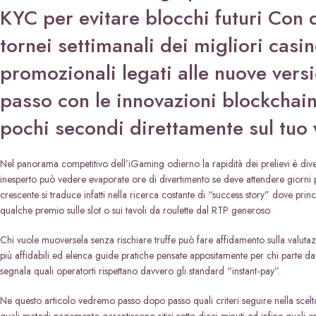
KYC per evitare blocchi futuri Con 
tornei settimanali dei migliori casin
promozionali legati alle nuove versi
passo con le innovazioni blockchai
pochi secondi direttamente sul tuo w
Nel panorama competitivo dell’iGaming odierno la rapidità dei prelievi è dive
inesperto può vedere evaporate ore di divertimento se deve attendere giorni p
crescente si traduce infatti nella ricerca costante di “success story” dove pr
qualche premio sulle slot o sui tavoli da roulette dal RTP generoso.
Chi vuole muoversela senza rischiare truffe può fare affidamento sulla valuta
più affidabili ed elenca guide pratiche pensate appositamente per chi parte 
segnala quali operator­ti rispettano davvero gli standard “instant‑pay”.
Ne questo articolo vedremo passo dopo passo quali criteri seguire nella scelta 