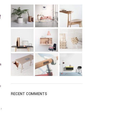
t
a
ò
RECENT COMMENTS
 ,