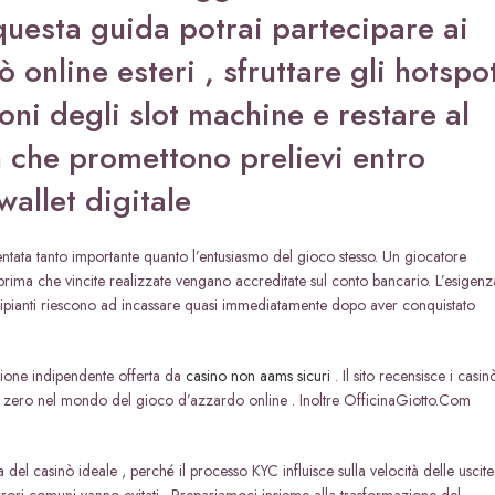
questa guida potrai partecipare ai
ò online esteri , sfruttare gli hotspo
oni degli slot machine e restare al
n che promettono prelievi entro
allet digitale
ntata tanto importante quanto l’entusiasmo del gioco stesso. Un giocatore
rima che vincite realizzate vengano accreditate sul conto bancario. L’esigenz
incipianti riescono ad incassare quasi immediatamente dopo aver conquistato
zione indipendente offerta da
casino non aams sicuri
. Il sito recensisce i casin
da zero nel mondo del gioco d’azzardo online . Inoltre OfficinaGiotto.Com
del casinò ideale , perché il processo KYC influisce sulla velocità delle uscite