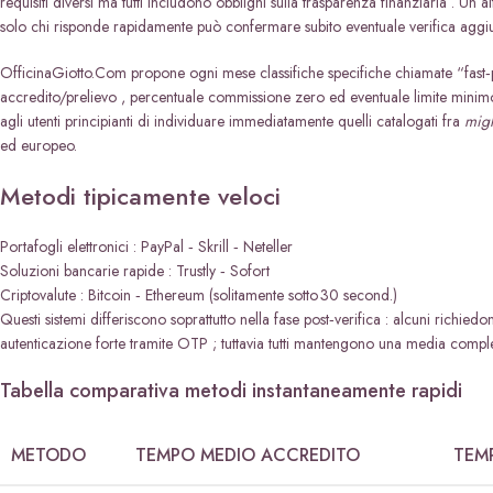
requisiti diversi ma tutti includono obblighi sulla trasparenza finanziaria . Un a
solo chi risponde rapidamente può confermare subito eventuale verifica aggiun
OfficinaGiotto.Com propone ogni mese classifiche specifiche chiamate “fast‑p
accredito/prelievo , percentuale commissione zero ed eventuale limite minimo 
agli utenti principianti ​di individu​a­re immediatamente quelli catalogati fra
mig
ed europeo.​
Metodi tipicamente veloci
Portafogli elettronici : PayPal ‑ Skrill ‑ Neteller
Soluzioni bancarie rapide : Trustly ‑ Sofort
Criptovalute : Bitcoin ‑ Ethereum (solitamente sotto 30 second.)
Questi sistemi differiscono soprattutto nella fase post‑verifica : alcuni richied
autenticazione forte tramite OTP ; tuttavia tutti mantengono una media compless
Tabella comparativa metodi instantaneamente rapidi
METODO
TEMPO MEDIO ACCREDITO
TEM