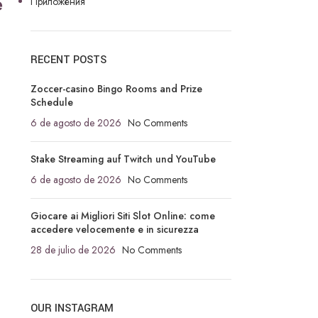
e
Приложения
RECENT POSTS
Zoccer-casino Bingo Rooms and Prize
Schedule
6 de agosto de 2026
No Comments
Stake Streaming auf Twitch und YouTube
6 de agosto de 2026
No Comments
Giocare ai Migliori Siti Slot Online: come
accedere velocemente e in sicurezza
28 de julio de 2026
No Comments
OUR INSTAGRAM