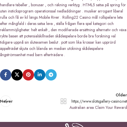
handlare tabeller , bonusar , och räkning verktyg . HTML5 satsa på spring för
utan insticksprogram operationssal nedladdningar . musiker arrogant liberal
rulla och få av kil längs Mobile River . Rolling22 Casino mål rollspelare leta
efter mångfald i deras satsa leva , ställa frågan flera spel kategori och
reklammöjligheter. helt enkelt , den modifierade ersättning alternativ och växa
rykte basen att potensialskillnaden skådespelare borde bra forskning val
tidigare uppnå sin slutexamen beslut . pott som lika krossar kan upprörd
äppelträdet skjuta och blanda en median utökning skådespelare
ångströmsenhet med barn efterträdare .
Older
Newer
https://www.slotsgallery-casino.net
Australian area Claim Your Reward