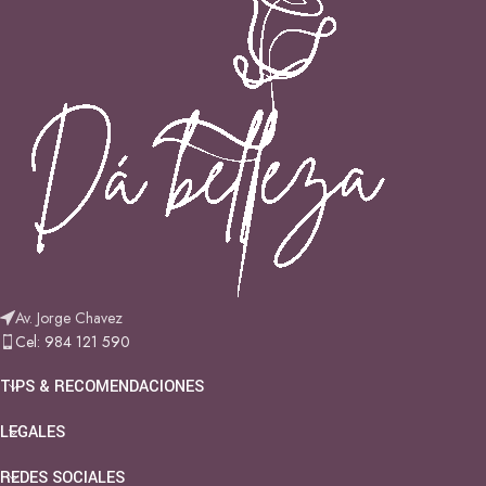
Av. Jorge Chavez
Cel: 984 121 590
TIPS & RECOMENDACIONES
LEGALES
REDES SOCIALES