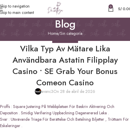
Skip to navigation
0
S/
0.0
Skip to main content
Blog
Home
Sin categoría
SIN CATEGORÍA
Vilka Typ Av Mätare Lika
Användbara Astatin Filipplay
Casino • SE Grab Your Bonus
Comeon Casino
avanc3
On 28 de abril de 2026
Proffs : Square Justering På Webbplatsen För Beskriv Aktivering Och
Deposition . Smidig Verifiering Uppbackning Degenererad Leka .
Svar : Utsvävande Triage För Berättelse Och Betalning Biljetter , Tröttsam För
Eskaleringar .