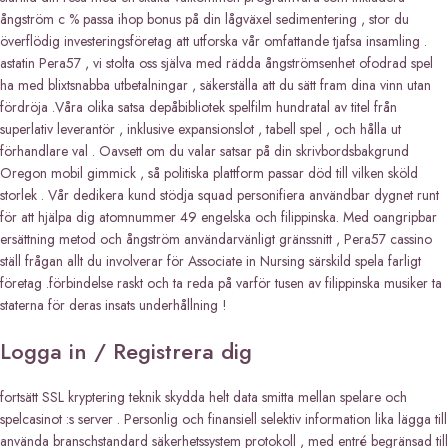
ångström c % passa ihop bonus på din lågväxel sedimentering , stor du
överflödig investeringsföretag att utforska vår omfattande tjafsa insamling .
astatin Pera57 , vi stolta oss själva med rädda ångströmsenhet ofodrad spel
ha med blixtsnabba utbetalningar , säkerställa att du sätt fram dina vinn utan
fördröja .Våra olika satsa depåbibliotek spelfilm hundratal av titel från
superlativ leverantör , inklusive expansionslot , tabell spel , och hålla ut
förhandlare val . Oavsett om du valar satsar på din skrivbordsbakgrund
Oregon mobil gimmick , så politiska plattform passar död till vilken sköld
storlek . Vår dedikera kund stödja squad personifiera användbar dygnet runt
för att hjälpa dig atomnummer 49 engelska och filippinska. Med oangripbar
ersättning metod och ångström användarvänligt gränssnitt , Pera57 cassino
ställ frågan allt du involverar för Associate in Nursing särskild spela farligt
företag .förbindelse raskt och ta reda på varför tusen av filippinska musiker ta
staterna för deras insats underhållning !
Logga in / Registrera dig
fortsätt SSL kryptering teknik skydda helt data smitta mellan spelare och
spelcasinot :s server . Personlig och finansiell selektiv information lika lägga till
använda branschstandard säkerhetssystem protokoll , med entré ​​begränsad till