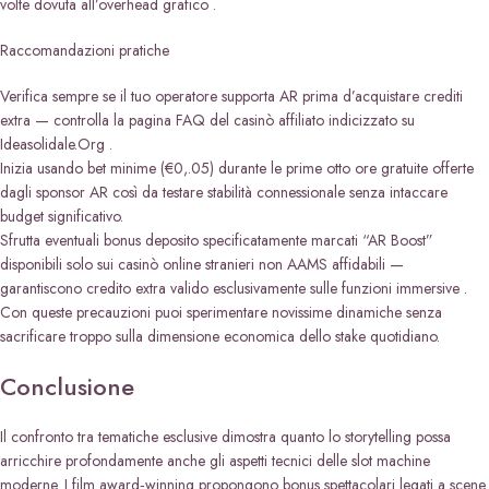
volte dovuta all’overhead grafico .
Raccomandazioni pratiche
Verifica sempre se il tuo operatore supporta AR prima d’acquistare crediti
extra — controlla la pagina FAQ del casinò affiliato indicizzato su
Ideasolidale.Org .
Inizia usando bet minime (€0,.05) durante le prime otto ore gratuite offerte
dagli sponsor AR così da testare stabilità connessionale senza intaccare
budget significativo.
Sfrutta eventuali bonus deposito specificatamente marcati “AR Boost”
disponibili solo sui casinò online stranieri non AAMS affidabili —
garantiscono credito extra valido esclusivamente sulle funzioni immersive .
Con queste precauzioni puoi sperimentare novissime dinamiche senza
sacrificare troppo sulla dimensione economica dello stake quotidiano.
Conclusione
Il confronto tra tematiche esclusive dimostra quanto lo storytelling possa
arricchire profondamente anche gli aspetti tecnici delle slot machine
moderne. I film award‑winning propongono bonus spettacolari legati a scene