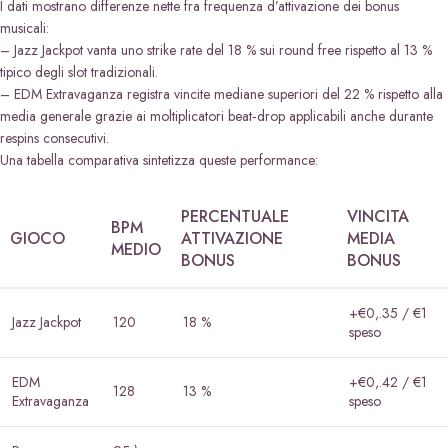
I dati mostrano differenze nette fra frequenza d’attivazione dei bonus
musicali:
– Jazz Jackpot vanta uno strike rate del ‎18 %‎ sui round free rispetto al ‎13 %‎
tipico degli slot tradizionali.
– EDM Extravaganza registra vincite mediane superiori del ‎22 %‎ rispetto alla
media generale grazie ai moltiplicatori beat‑drop applicabili anche durante
respins consecutivi.
Una tabella comparativa sintetizza queste performance:
PERCENTUALE
VINCITA
BPM
GIOCO
ATTIVAZIONE
MEDIA
MEDIO
BONUS
BONUS
+€0,.35 / €1
Jazz Jackpot
120
18 %
speso
EDM
+€0,.42 / €1
128
13 %
Extravaganza
speso