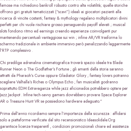
famose ma richiedono bankroll robusto contro alta volatilità; quelle storiche
offrono giri gratuiti tematicizzati (“scavi”) ideali ai giocatori pazienti alla
ricerca di vincite costanti; fantasy & mythology regalano moltiplicatori divini
perfetti per chi vuole rischiare grosso perseguendo payoff elevati ; musical
slots fondono ritmo ed earnings creando esperienze coinvolgenti pur
mantenendo percentuali vantaggiose sui win ; infine AR/VR trasforma lo
schermo tradizionale in ambiente immersivo però penalizzando leggermente
l’RTP complessivo .
Chi predilige adrenalina cinematografica troverà spazio ideale tra Blade
Runner Neon o The Godfather’s Fortune ; gli amanti della storia saranno
attratti da Pharaoh’s Curse oppure Gladiator Glory ; fantasy lovers potranno
scegliere Valhalla’s Riches o Olympus Echo ; fan musicalisti godranno
soprattutto EDM Extravaganza while jazz aficionados potrebbero optare per
Jazz Jackpot . Infine tech‑savvy gamers dovrebbero provare Space Explorer
AR o Treasure Hunt VR se possiedono hardware adeguato.“
Prima dell’avvio ricordiamo sempre l’importanza della sicurezza : affidarsi
solo a piattaforme verificate dal sito recensionistico Ideasolidale.Org
garantisce licenze trasparentÌ , condizioni promozionali chiare ed assistenza