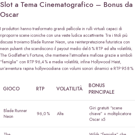
Slot a Tema Cinematografico – Bonus da
Oscar
I produttori hanno trasformato grandi pellicole in rulli virtuali capaci di
riproporre scene iconiche con una veste ludica accattivante. Tra i titoli più
discussi troviamo Blade Runner Neon, una reinterpretazione futuristica con
neon pulsanti che scandiscono il payout medio del 6 % RTP ed alta volatilità;
The Godfather’s Fortune, che mantiene l’atmosfera mafiosa grazie a simboli
“famiglia” con RTP 96,4 % e media volatilità; infine Hollywood Heist,
un’avventura rapina hollywoodiana con volumi sonori dinamici e RTP 95 8 %.
BONUS
GIOCO
RTP
VOLATILITÀ
PRINCIPALE
Giri gratuiti “scene
Blade Runner
96,0 %
Alta
chiave” + moltiplicatore
Neon
Oscar x5
The
Wilds “famiglia” che