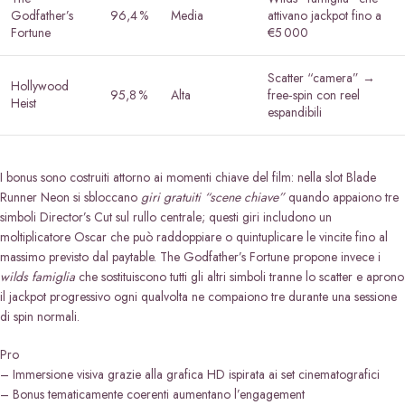
Godfather’s
96,4 %
Media
attivano jackpot fino a
Fortune
€5 000
Scatter “camera” →
Hollywood
95,8 %
Alta
free‑spin con reel
Heist
espandibili
I bonus sono costruiti attorno ai momenti chiave del film: nella slot Blade
Runner Neon si sbloccano
giri gratuiti “scene chiave”
quando appaiono tre
simboli Director’s Cut sul rullo centrale; questi giri includono un
moltiplicatore Oscar che può raddoppiare o quintuplicare le vincite fino al
massimo previsto dal paytable. The Godfather’s Fortune propone invece i
wilds famiglia
che sostituiscono tutti gli altri simboli tranne lo scatter e aprono
il jackpot progressivo ogni qualvolta ne compaiono tre durante una sessione
di spin normali.
Pro
– Immersione visiva grazie alla grafica HD ispirata ai set cinematografici
– Bonus tematicamente coerenti aumentano l’engagement