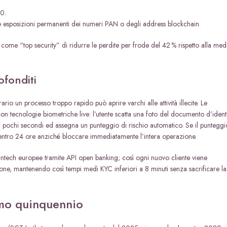
00.
re esposizioni permanenti dei numeri PAN o degli address blockchain.
t come “top security” di ridurre le perdite per frode del 42 % rispetto alla med
fonditi
io un processo troppo rapido può aprire varchi alle attività illecite. Le
on tecnologie biometriche live: l’utente scatta una foto del documento d’ident
in pochi secondi ed assegna un punteggio di rischio automatico. Se il punteggi
e entro 24 ore anziché bloccare immediatamente l’intera operazione.
 fintech europee tramite API open banking; così ogni nuovo cliente viene
e, mantenendo così tempi medi KYC inferiori a 8 minuti senza sacrificare la
simo quinquennio