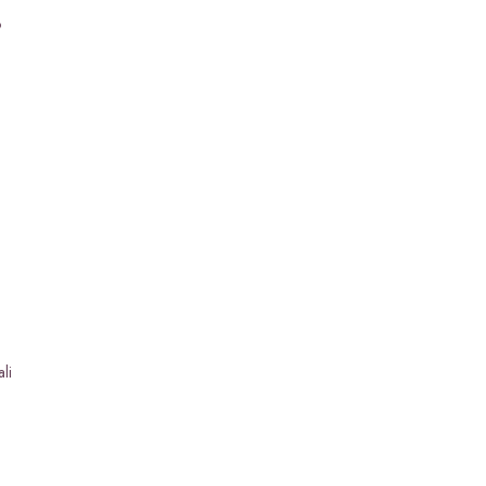
o
ali