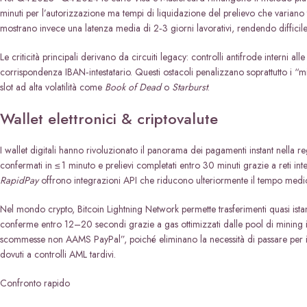
minuti per l’autorizzazione ma tempi di liquidazione del prelievo che variano 
mostrano invece una latenza media di 2‑3 giorni lavorativi, rendendo difficile 
Le criticità principali derivano da circuiti legacy: controlli antifrode interni al
corrispondenza IBAN‑intestatario. Questi ostacoli penalizzano soprattutto i “
slot ad alta volatilità come
Book of Dead
o
Starburst
.
Wallet elettronici & criptovalute
I wallet digitali hanno rivoluzionato il panorama dei pagamenti instant nella
confermati in ≤ 1 minuto e prelievi completati entro 30 minuti grazie a reti int
RapidPay
offrono integrazioni API che riducono ulteriormente il tempo medio
Nel mondo crypto, Bitcoin Lightning Network permette trasferimenti quasi is
conferme entro 12–20 secondi grazie a gas ottimizzati dalle pool di mining it
scommesse non AAMS PayPal”, poiché eliminano la necessità di passare per int
dovuti a controlli AML tardivi.
Confronto rapido