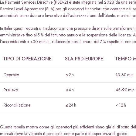
La Payment Services Directive (PSD‑2) è stata integrata nel 2023 da una ser
Service Level Agreement (SLA) per gli operatori finanziari che operano nel s
accreditati entro due ore lavorative dall’autorizzazione dell’utente, mentre i p
In Italia questi requisiti si traducono in una pressione diretta sulle piattaform
amministrative fino al 5 % del fatturato annuo e la sospensione della licenza. 
l’accredito entro <30 minuti, riducendo così il churn del 7 % rispetto ai concorr
TIPO DI OPERAZIONE
SLA PSD‑EUROPE
TEMPO M
Deposito
≤ 2 h
15‑30 min
Prelievo
≤ 4 h
45‑90 min
Riconciliazione
≤ 24 h
< 12 h
Questa tabella mostra come gli operatori più efficienti siano già al di sotto de
mercati dove la velocità è percepita come parte dell’esperienza di gioco.