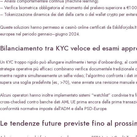
– Analisi comportamentale continua (machine learning).
– Verifica biometrica obbligatoria al momento del prelievo superiore a €1 0
– Tokenizzazione dinamica dei dati della carta o del wallet crypto per evita
Queste soluzioni hanno permesso ai casinò online certificati da Eskilsforjobs.I
europea nel periodo gennaio–giugno 2024.
Bilanciamento tra KYC veloce ed esami appro
Un KYC troppo rigido può allungare inutilmente i tempi d’onboarding; al contrar
strategie operative più efficaci combinano verifica documentale tradizionale c
mentre registra simultaneamente un selfie video; l’algoritmo confronta i dati 
supera una soglia predefinita (es., >70), viene avviata una revisione manual
Alcuni operatori hanno inoltre implementato sistemi “watchlist” condivise tra
cross‑checked contro banche dati AML UE prima ancora della prima transazion
conformità normativa imposta dall’ADM e dalla PSD‑Europe.
Le tendenze future previste fino al pros