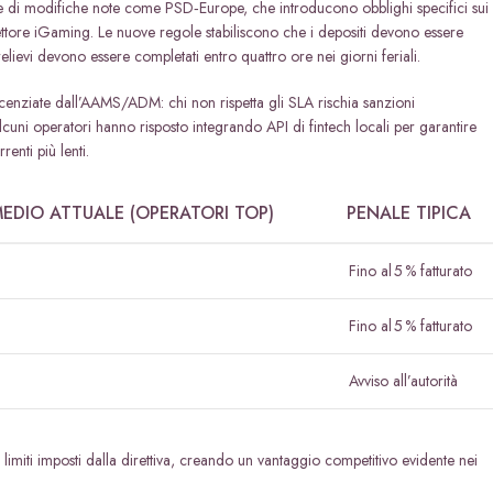
ie di modifiche note come PSD‑Europe, che introducono obblighi specifici sui
ettore iGaming. Le nuove regole stabiliscono che i depositi devono essere
relievi devono essere completati entro quattro ore nei giorni feriali.
e licenziate dall’AAMS/ADM: chi non rispetta gli SLA rischia sanzioni
Alcuni operatori hanno risposto integrando API di fintech locali per garantire
enti più lenti.
EDIO ATTUALE (OPERATORI TOP)
PENALE TIPICA
Fino al 5 % fatturato
Fino al 5 % fatturato
Avviso all’autorità
i limiti imposti dalla direttiva, creando un vantaggio competitivo evidente nei