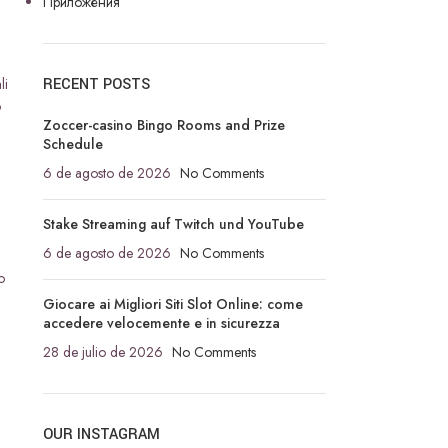
Приложения
RECENT POSTS
li
o
Zoccer-casino Bingo Rooms and Prize
Schedule
6 de agosto de 2026
No Comments
Stake Streaming auf Twitch und YouTube
6 de agosto de 2026
No Comments
o
Giocare ai Migliori Siti Slot Online: come
accedere velocemente e in sicurezza
28 de julio de 2026
No Comments
OUR INSTAGRAM