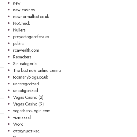
new
new casinos
newnormalfest.co.uk
NoCheck
Nullers
proyectogeosfera.es
public
rcawealth.com
Repackers
Sin categoría
The best new online casino
toomanyblogs.co.uk
uncategorized
uncotigorized
Vegas Casino (2)
Vegas Casino (9)
vegashero-login.com
vizmaxx.cl
Word
στοιχηματικες