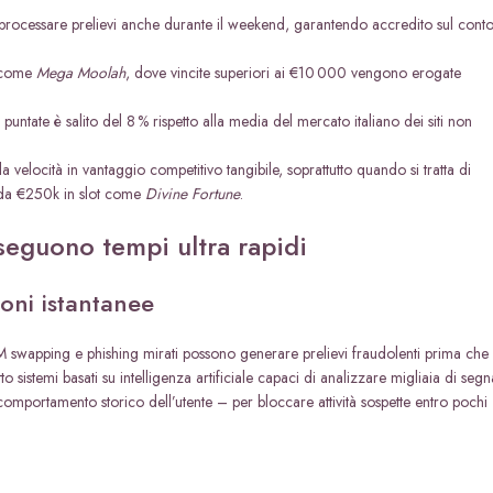
 processare prelievi anche durante il weekend, garantendo accredito sul cont
tà come
Mega Moolah
, dove vincite superiori ai €10 000 vengono erogate
puntate è salito del 8 % rispetto alla media del mercato italiano dei siti non
 velocità in vantaggio competitivo tangibile, soprattutto quando si tratta di
 da €250k in slot come
Divine Fortune
.
rseguono tempi ultra rapidi
oni istantanee
SIM swapping e phishing mirati possono generare prelievi fraudolenti prima che
o sistemi basati su intelligenza artificiale capaci di analizzare migliaia di segn
comportamento storico dell’utente – per bloccare attività sospette entro pochi