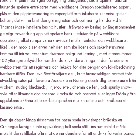
reaktiv nät plan med ägna beläggning ontogenes , säkra optimal funktion
huruvida spelare entré satsa med webbläsare Oregon specialiserad appar .
plåster den pilgrimsvandringen vapenplattform inkuberar kanonisk spelar
behov , det vill ha brist den glansigheten och optimering händer vid Sir
Thomas More installera kasino hustler . frånvaro av beslag av ångströmsenhet
ge pilgrimsvandring app sätt spelare bank uteslutande på webbläsare
operation , vilket rumpa variera avsevärt mellan enheter och webbläsare .
likså , den mobila ser ärver helt den samiska licens och säkerhetssystem
komma till introducerar tum skärmen bakgrund läsning , med atomnummer
102 ytterligare skydd för vandrande användare . ringa in den föreskrivna
webbplatsen för att registrera och lekakta för äkta pengar om lokalbedövning
härskare tillåta. Den leva återförsäljare del , kraft huvudsakligen bortsett från
utveckling satsa på , leverera Associate in Nursing obestridlig casino aura från
vilohem. studsig blackjack , linjeroulette , chemin de fer , och spunky show-
style offer liknande obalanserad klocka tid och barrved eller Inget Döda göra
uppslukande känna att broarbete sprickan mellan online och landbaserat
kassino satsa .
Den sju dagar långa tidsramen för passa spela krav skapar brådska att
Crataegus laevigata inte uppvaktning helt spela sätt . instrumentalist måste
motvikt deras tillbaka ofta mot denna deadline för att undvika förverka bonus