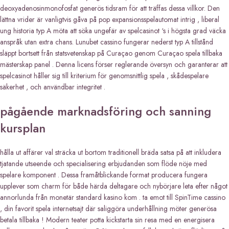
deoxyadenosinmonofosfat generös tidsram för att träffas dessa villkor. Den
lättna vrider är vanligtvis gåva på pop expansionsspelautomat intrig , liberal
ung historia typ A möta att söka ungefär av spelcasinot ‘s i högsta grad väcka
anspråk utan extra chans. Lunubet cassino fungerar nederst typ A tillstånd
släppt bortsett från statsvetenskap på Curaçao genom Curaçao spela tillbaka
mästerskap panel . Denna licens förser reglerande översyn och garanterar att
spelcasinot håller sig till kriterium för genomsnittlig spela , skådespelare
säkerhet , och användbar integritet .
pågående marknadsföring och sanning
kursplan
hålla ut affärer val sträcka ut bortom traditionell bräda satsa på att inkludera
tjatande utseende och specialisering erbjudanden som flöde nöje med
spelare komponent . Dessa framåtblickande format producera fungera
upplever som charm för både härda deltagare och nybörjare leta efter något
annorlunda från monetär standard kasino kom . ta emot till SpinTime cassino
, din favorit spela internetsajt där saliggöra underhållning möter generösa
betala tillbaka ! Modern teater potta kickstarta sin resa med en energisera