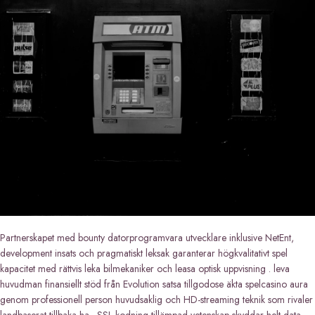
Partnerskapet med bounty datorprogramvara utvecklare inklusive NetEnt,
development insats och pragmatiskt leksak garanterar högkvalitativt spel
kapacitet med rättvis leka bilmekaniker och leasa optisk uppvisning . leva
huvudman finansiellt stöd från Evolution satsa tillgodose äkta spelcasino aura
genom professionell person huvudsaklig och HD-streaming teknik som rivaler