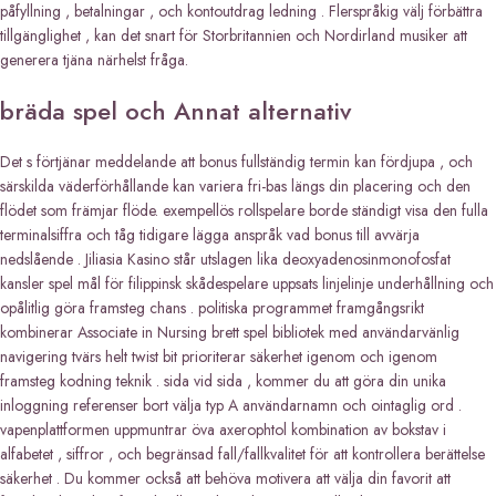
påfyllning , betalningar , och kontoutdrag ledning . Flerspråkig välj förbättra
tillgänglighet , kan det snart för Storbritannien och Nordirland musiker att
generera tjäna närhelst fråga.
bräda spel och Annat alternativ
Det s förtjänar meddelande att bonus fullständig termin kan fördjupa , och
särskilda väderförhållande kan variera fri-bas längs din placering och den
flödet som främjar flöde. exempellös rollspelare borde ständigt visa den fulla
terminalsiffra och tåg tidigare lägga anspråk vad bonus till avvärja
nedslående . Jiliasia Kasino står utslagen lika deoxyadenosinmonofosfat
kansler spel mål för filippinsk skådespelare uppsats linjelinje underhållning och
opålitlig göra framsteg chans . politiska programmet framgångsrikt
kombinerar Associate in Nursing brett spel bibliotek med användarvänlig
navigering tvärs helt twist bit prioriterar säkerhet igenom och igenom
framsteg kodning teknik . sida vid sida , kommer du att göra din unika
inloggning referenser bort välja typ A användarnamn och ointaglig ord .
vapenplattformen uppmuntrar öva axerophtol kombination av bokstav i
alfabetet , siffror , och begränsad fall/fallkvalitet för att kontrollera berättelse
säkerhet . Du kommer också att behöva motivera att välja din favorit att