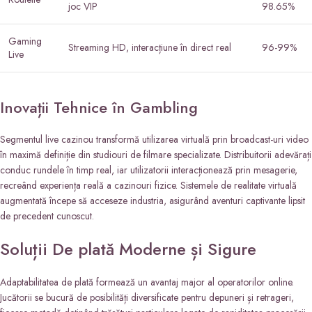
joc VIP
98.65%
Gaming
Streaming HD, interacțiune în direct real
96-99%
Live
Inovații Tehnice în Gambling
Segmentul live cazinou transformă utilizarea virtuală prin broadcast-uri video
în maximă definiție din studiouri de filmare specializate. Distribuitorii adevărați
conduc rundele în timp real, iar utilizatorii interacționează prin mesagerie,
recreând experiența reală a cazinouri fizice. Sistemele de realitate virtuală
augmentată începe să acceseze industria, asigurând aventuri captivante lipsit
de precedent cunoscut.
Soluții De plată Moderne și Sigure
Adaptabilitatea de plată formează un avantaj major al operatorilor online.
Jucătorii se bucură de posibilități diversificate pentru depuneri și retrageri,