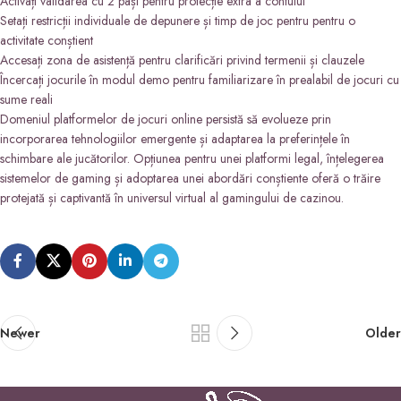
Activați validarea cu 2 pași pentru protecție extra a contului
Setați restricții individuale de depunere și timp de joc pentru pentru o
activitate conștient
Accesați zona de asistență pentru clarificări privind termenii și clauzele
Încercați jocurile în modul demo pentru familiarizare în prealabil de jocuri cu
sume reali
Domeniul platformelor de jocuri online persistă să evolueze prin
incorporarea tehnologiilor emergente și adaptarea la preferințele în
schimbare ale jucătorilor. Opțiunea pentru unei platformi legal, înțelegerea
sistemelor de gaming și adoptarea unei abordări conștiente oferă o trăire
protejată și captivantă în universul virtual al gamingului de cazinou.
Newer
Older