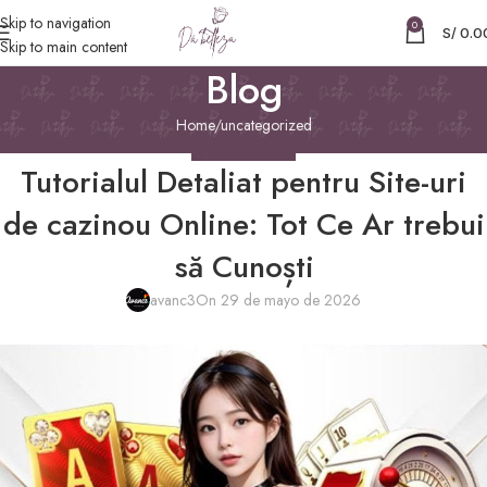
Skip to navigation
0
S/
0.0
Skip to main content
Blog
Home
uncategorized
UNCATEGORIZED
Tutorialul Detaliat pentru Site-uri
de cazinou Online: Tot Ce Ar trebui
să Cunoști
avanc3
On 29 de mayo de 2026