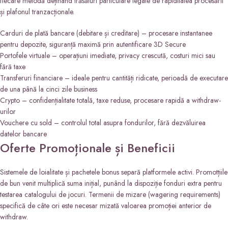
fiecare metodă deținând trăsături particulare legate de rapiditatea procesării
și plafonul tranzacționale.
Carduri de plată bancare (debitare și creditare) – procesare instantanee
pentru depozite, siguranță maximă prin autentificare 3D Secure
Portofele virtuale – operațiuni imediate, privacy crescută, costuri mici sau
fără taxe
Transferuri financiare – ideale pentru cantități ridicate, perioadă de executare
de una până la cinci zile business
Crypto – confidențialitate totală, taxe reduse, procesare rapidă a withdraw-
urilor
Vouchere cu sold – controlul total asupra fondurilor, fără dezvăluirea
datelor bancare
Oferte Promoționale și Beneficii
Sistemele de loialitate și pachetele bonus separă platformele activi. Promotțiile
de bun venit multiplică suma inițial, punând la dispoziție fonduri extra pentru
testarea catalogului de jocuri. Termenii de mizare (wagering requirements)
specifică de câte ori este necesar mizată valoarea promoției anterior de
withdraw.