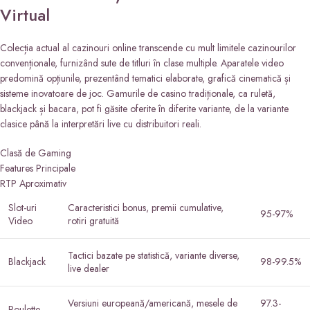
Virtual
Colecția actual al cazinouri online transcende cu mult limitele cazinourilor
convenționale, furnizând sute de titluri în clase multiple. Aparatele video
predomină opțiunile, prezentând tematici elaborate, grafică cinematică și
sisteme inovatoare de joc. Gamurile de casino tradiționale, ca ruletă,
blackjack și bacara, pot fi găsite oferite în diferite variante, de la variante
clasice până la interpretări live cu distribuitori reali.
Clasă de Gaming
Features Principale
RTP Aproximativ
Slot-uri
Caracteristici bonus, premii cumulative,
95-97%
Video
rotiri gratuită
Tactici bazate pe statistică, variante diverse,
Blackjack
98-99.5%
live dealer
Versiuni europeană/americană, mesele de
97.3-
Roulette