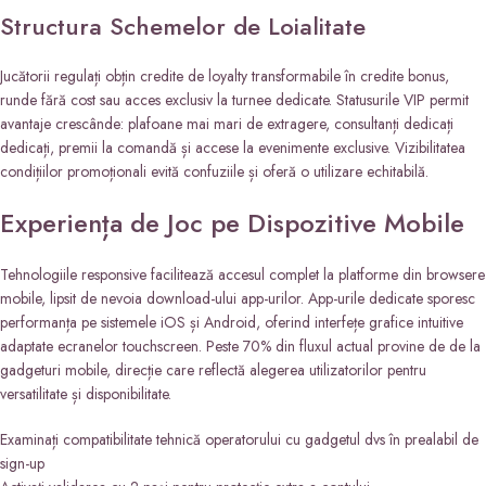
Structura Schemelor de Loialitate
Jucătorii regulați obțin credite de loyalty transformabile în credite bonus,
runde fără cost sau acces exclusiv la turnee dedicate. Statusurile VIP permit
avantaje crescânde: plafoane mai mari de extragere, consultanți dedicați
dedicați, premii la comandă și accese la evenimente exclusive. Vizibilitatea
condițiilor promoționali evită confuziile și oferă o utilizare echitabilă.
Experiența de Joc pe Dispozitive Mobile
Tehnologiile responsive facilitează accesul complet la platforme din browsere
mobile, lipsit de nevoia download-ului app-urilor. App-urile dedicate sporesc
performanța pe sistemele iOS și Android, oferind interfețe grafice intuitive
adaptate ecranelor touchscreen. Peste 70% din fluxul actual provine de de la
gadgeturi mobile, direcție care reflectă alegerea utilizatorilor pentru
versatilitate și disponibilitate.
Examinați compatibilitate tehnică operatorului cu gadgetul dvs în prealabil de
sign-up