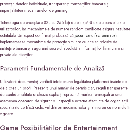
protecția datelor individuale, transparența tranzacțiilor bancare și
imparțialitatea mecanismelor de gaming.
Tehnologia de encriptare SSL cu 256 biți de biti apără datele sensibile ale
utilizatorilor, iar mecanismele de numere random certificate asigură rezultate
echitabile. Un aspect confirmat probează că
jocuri care faci bani reali
implementează mecanisme de protecție similare cu acelea folosite de
instituțiile bancare, asigurând secretul absolută a informațiilor financiare și
private ale clienților.
Parametri Fundamentale de Analiză
Utilizatorii documentați verifică întotdeauna legalitatea platformei înainte de
de a crea un profil. Prezența unui număr de permis clar, reguli transparente
de confidențialitate și clauze expliciți reprezintă markeri principali ai unei
asemenea operatori de siguranță. Inspecțiile externe efectuate de organizații
specializate certifică ciclic validitatea mecanismelor și alinierea cu normele în
vigoare.
Gama Posibilităților de Entertainment