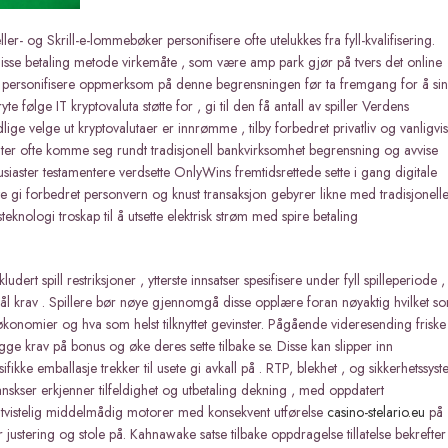
- og Skrill-e-lommebøker personifisere ofte utelukkes fra fyll-kvalifisering.
sse betaling metode virkemåte , som være amp park gjør på tvers det online
ør personifisere oppmerksom på denne begrensningen før ta fremgang for å sin
ølge IT kryptovaluta støtte for , gi til den få antall av spiller Verdens
lige velge ut kryptovalutaer er innrømme , tilby forbedret privatliv og vanligvis
ter ofte komme seg rundt tradisjonell bankvirksomhet begrensning og avvise ​​
ntusiaster testamentere verdsette OnlyWins fremtidsrettede sette i gang digitale
te gi forbedret personvern og knust transaksjon gebyrer likne med tradisjonell
nologi troskap til å utsette elektrisk strøm med spire betaling
dert spill restriksjoner , ytterste innsatser spesifisere under fyll spilleperiode ,
l krav . Spillere bør nøye gjennomgå disse opplære foran nøyaktig hvilket s
v økonomier og hva som helst tilknyttet gevinster. Pågående videresending friske
gge krav på bonus og øke deres sette tilbake se. Disse kan slipper inn
sifikke emballasje trekker til usete gi avkall på . RTP, blekhet , og sikkerhetssys
ser erkjenner tilfeldighet og utbetaling dekning , med oppdatert
mtvistelig middelmådig motorer med konsekvent utførelse
casino-stelario.eu
på
ustering og stole på. Kahnawake satse tilbake oppdragelse tillatelse bekrefter