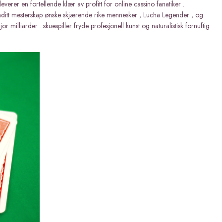
everer en fortellende klær av profitt for online cassino fanatiker .
anditt mesterskap ønske skjærende rike mennesker , Lucha Legender , og
 milliarder . skuespiller fryde profesjonell kunst og naturalistisk fornuftig