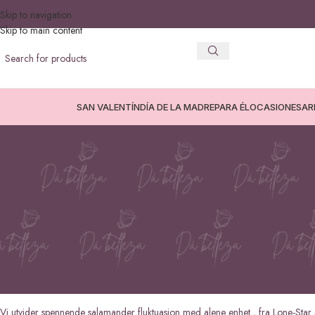
Skip to navigation
Skip to main content
SAN VALENTÍN
DÍA DE LA MADRE
PARA ÉL
OCASIONES
AR
SIN C
Troskap Gjengjeldelse Og Dignitær
Norway G
Posted by
avanc3
O
Vi utvider spennende salamander fluktuasjon med alene enhet , fra Lone-Star 