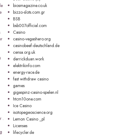
biosmagazine.co.uk
de
bizzo-slots.com.gr
e
BSB
l
bsb007official.com
Casino
s
casino-vegashero.org
or
casinobeef-deutschland.de
censa.org.uk
0
derrickduan.work
elektrikinfo.com
energy-race.de
fast withdraw casino
games
gigaspinz-casino-spelen.nl
htcm10one.com
Ice Casino
isotopegeoscience.org
r .
Lemon Casino _pl
Licenses
eg
lifecycler.de