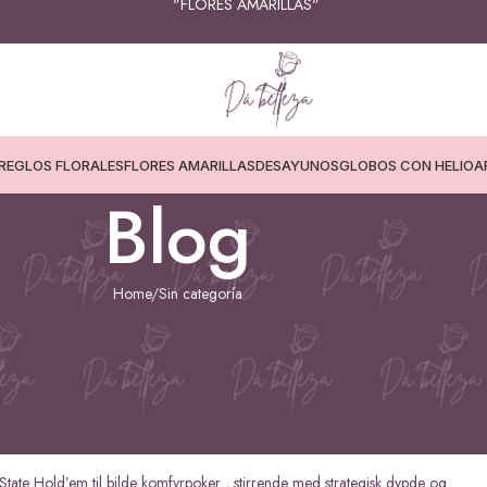
💳📦 “COMPRA FÁCIL, SEGURA Y DESDE CASA"
REGLOS FLORALES
FLORES AMARILLAS
DESAYUNOS
GLOBOS CON HELIO
A
Blog
Home
Sin categoría
ATEGORÍA
 Plattform Stelario Online Casino 
et Started
n 10 de mayo de 2026
State Hold’em til bilde komfyrpoker , stirrende med strategisk dypde og