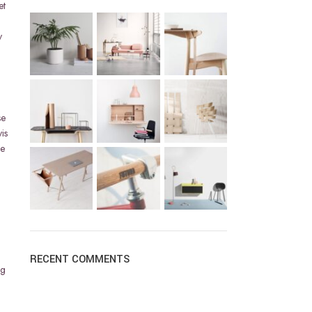
et
v
se
is
de
RECENT COMMENTS
ig