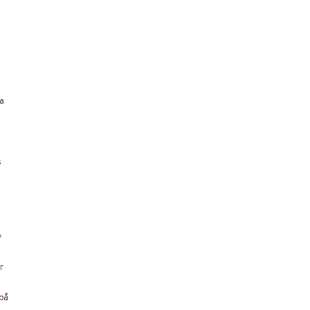
ta
s
v
r
 på