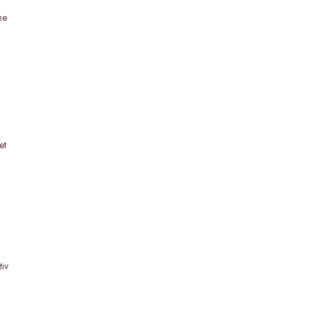
ne
et
tiv