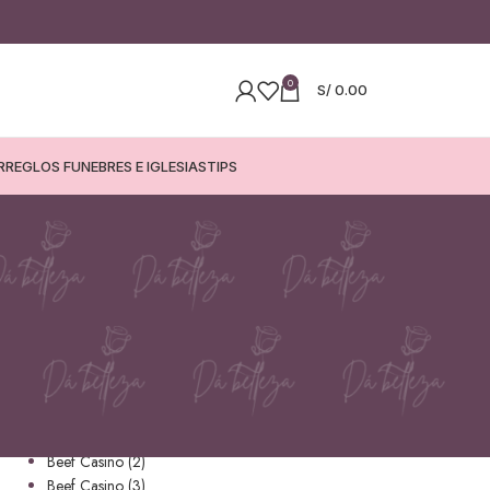
0
S/
0.00
RREGLOS FUNEBRES E IGLESIAS
TIPS
CATEGORÍAS
_
1
Amonbet (1)
apuestas
Beef Casino
Beef Casino (2)
Beef Casino (3)