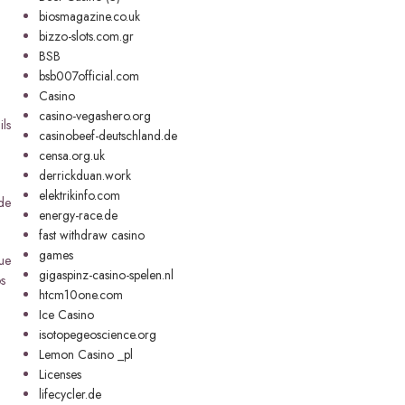
biosmagazine.co.uk
bizzo-slots.com.gr
BSB
bsb007official.com
Casino
casino-vegashero.org
ils
casinobeef-deutschland.de
censa.org.uk
derrickduan.work
elektrikinfo.com
 de
energy-race.de
fast withdraw casino
games
vue
gigaspinz-casino-spelen.nl
os
htcm10one.com
Ice Casino
isotopegeoscience.org
Lemon Casino _pl
Licenses
lifecycler.de