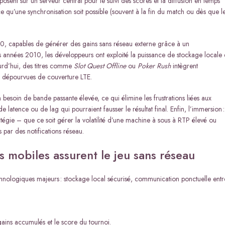
posent sur un serveur central pour le suivi des scores et la diffusion en temps
 ce qu’une synchronisation soit possible (souvent à la fin du match ou dès que l
0, capables de générer des gains sans réseau externe grâce à un
nnées 2010, les développeurs ont exploité la puissance de stockage locale 
urd’hui, des titres comme
Slot Quest Offline
ou
Poker Rush
intègrent
s dépourvues de couverture LTE.
un besoin de bande passante élevée, ce qui élimine les frustrations liées aux
 de latence ou de lag qui pourraient fausser le résultat final. Enfin, l’immersion :
ratégie – que ce soit gérer la volatilité d’une machine à sous à RTP élevé ou
s par des notifications réseau.
s mobiles assurent le jeu sans réseau
technologiques majeurs : stockage local sécurisé, communication ponctuelle entr
gains accumulés et le score du tournoi.