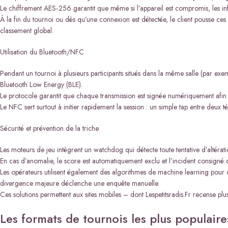
Le chiffrement AES‑256 garantit que même si l’appareil est compromis, les infor
À la fin du tournoi ou dès qu’une connexion est détectée, le client pousse ces 
classement global.
Utilisation du Bluetooth/NFC
Pendant un tournoi à plusieurs participants situés dans la même salle (par ex
Bluetooth Low Energy (BLE).
Le protocole garantit que chaque transmission est signée numériquement afin d’
Le NFC sert surtout à initier rapidement la session : un simple tap entre deux 
Sécurité et prévention de la triche
Les moteurs de jeu intègrent un watchdog qui détecte toute tentative d’altérati
En cas d’anomalie, le score est automatiquement exclu et l’incident consigné d
Les opérateurs utilisent également des algorithmes de machine learning pour c
divergence majeure déclenche une enquête manuelle.
Ces solutions permettent aux sites mobiles – dont Lespetitsradis.Fr recense plus
Les formats de tournois les plus populair