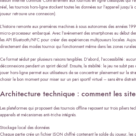
liaison internet continue. Contrairement aux tournois en ligne classiques qui re
réel, les tournois hors‑ligne stockent toutes les données sur l’appareil jusqu’à
joueur retrouve une connexion).
L’histoire remonte aux premières machines à sous autonomes des années 199
micro‑processeur embarqué. Avec l’avènement des smartphones au début des a
les API Bluetooth/NFC pour créer des expériences multijoueurs locales. Aujo
directement des modes tournoi qui fonctionnent même dans les zones rurale
Ce format séduit par plusieurs raisons tangibles. D’abord, l’accessibilité : auc
déconnexions pendant un sprint décisif. Ensuite, la stabilité : le jeu ne subit pas
jouer hors‑ligne permet aux utilisateurs de se concentrer pleinement sur la st
choisir le bon moment pour miser sur un pari sportif virtuel – sans être distrait
Architecture technique : comment les site
Les plateformes qui proposent des tournois offline reposent sur trois piliers 
appareils et mécanismes anti‑triche intégrés.
Stockage local des données
Chaque partie crée un fichier JSON chiffré contenant le solde du joueur, les 