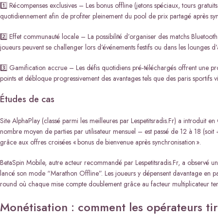
1️⃣ Récompenses exclusives – Les bonus offline (jetons spéciaux, tours gratuit
quotidiennement afin de profiter pleinement du pool de prix partagé après syn
2️⃣ Effet communauté locale – La possibilité d’organiser des matchs Bluetooth
joueurs peuvent se challenger lors d’événements festifs ou dans les lounges d’
3️⃣ Gamification accrue – Les défis quotidiens pré‑téléchargés offrent une pr
points et débloque progressivement des avantages tels que des paris sportifs v
Études de cas
Site AlphaPlay (classé parmi les meilleures par Lespetitsradis.Fr) a introduit 
nombre moyen de parties par utilisateur mensuel – est passé de 12 à 18 (soit
grâce aux offres croisées « bonus de bienvenue après synchronisation ».
BetaSpin Mobile, autre acteur recommandé par Lespetitsradis.Fr, a observé u
lancé son mode “Marathon Offline”. Les joueurs y dépensent davantage en pa
round où chaque mise compte doublement grâce au facteur multiplicateur te
Monétisation : comment les opérateurs tire