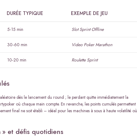
DURÉE TYPIQUE
EXEMPLE DE JEU
5‑15 min
Slot Sprint Offline
30‑60 min
Video Poker Marathon
10‑20 min
Roulette Sprint
ulés
 aléatoire dès le lancement du round ; le perdant quitte immédiatement la
artypoker où chaque main compte. En revanche, les points cumulés permettent
ement final ne soit établi – idéal pour les machines à sous à haute volatilité où
» et défis quotidiens