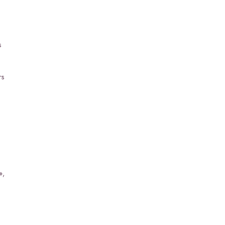
s
rs
»,