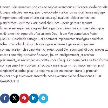
Choisir judicieusement son casino repose avant tout sur licence solide, variété
ludique adaptée aux équipes love­lockedet surtout on ne doit jamais négliger
l’importance critique offerte par ceux qui évaluent objectivement ces
plateformes—comme Casinosenlinha.Com—pour garantir sécurité
financièreet expérience agréable.Ce guide a démontré comment décrypter
entièrement chaque offre Valentine’s Day—from Welcome Love Match
jusqu’au Cashback partagé—et comment implémenter stratégies concrètes
telles qu’une bankroll synchrone rigoureusement gérée ainsi qu’une
communication claire pendant chaque round.De façon synthétique : préparez
cadre romantique,
activez bonuses
, jouez intelligemment_et profitez
pleinement_les récompenses post­tournoi afin que chaque partie se transforme
non seulement en souvenir affectueux mais aussi — très important—en profit
tangible.N’attendez plus ! Lancez-vous dès maintenant dans le prochain
tournoi couples et vivez ensemble cette aventure pleine d’émotions ET DE
GAGNANTS.​