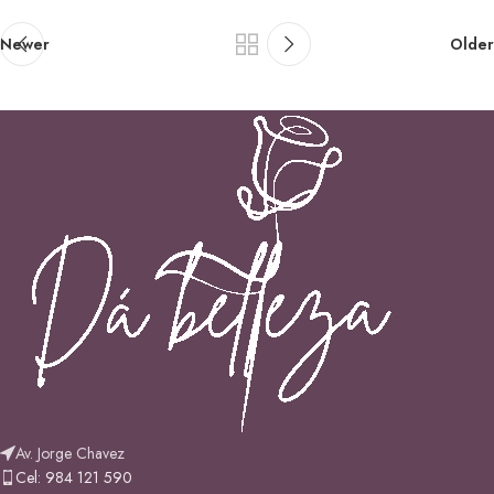
Newer
Older
Av. Jorge Chavez
Cel: 984 121 590