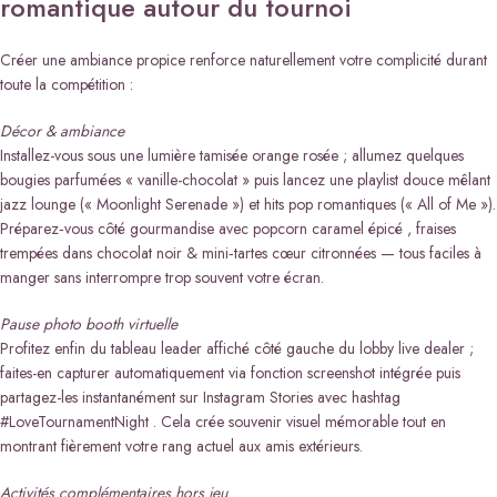
romantique autour du tournoi
Créer une ambiance propice renforce naturellement votre complicité durant
toute la compétition :
Décor & ambiance
Installez-vous sous une lumière tamisée orange rosée ; allumez quelques
bougies parfumées « vanille-chocolat » puis lancez une playlist douce mêlant
jazz lounge (« Moonlight Serenade ») et hits pop romantiques (« All of Me »).
Préparez‐vous côté gourmandise avec popcorn caramel épicé , fraises
trempées dans chocolat noir & mini‐tartes cœur citronnées — tous faciles à
manger sans interrompre trop souvent votre écran.
Pause photo booth virtuelle
Profitez enfin du tableau leader affiché côté gauche du lobby live dealer ;
faites-en capturer automatiquement via fonction screenshot intégrée puis
partagez-les instantanément sur Instagram Stories avec hashtag
#LoveTournamentNight . Cela crée souvenir visuel mémorable tout en
montrant fièrement votre rang actuel aux amis extérieurs.
Activités complémentaires hors jeu