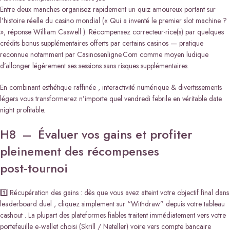
Entre deux manches organisez rapidement un quiz amoureux portant sur
l’histoire réelle du casino mondial (« Qui a inventé le premier slot machine ?
», réponse William Caswell ). Récompensez correcteur·rice(s) par quelques
crédits bonus supplémentaires offerts par certains casinos — pratique
reconnue notamment par Casinosenligne.Com comme moyen ludique
d’allonger légèrement ses sessions sans risques supplémentaires.
En combinant esthétique raffinée , interactivité numérique & divertissements
légers vous transformerez n’importe quel vendredi febrile en véritable date
night profitable.
H8 – Évaluer vos gains et profiter
pleinement des récompenses
post‑tournoi
1️⃣ Récupération des gains : dès que vous avez atteint votre objectif final dans
leaderboard duel , cliquez simplement sur “Withdraw” depuis votre tableau
cashout . La plupart des plateformes fiables traitent immédiatement vers votre
portefeuille e‐wallet choisi (Skrill / Neteller) voire vers compte bancaire