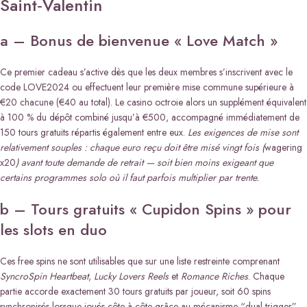
Saint‑Valentin
a – Bonus de bienvenue « Love Match »
Ce premier cadeau s’active dès que les deux membres s’inscrivent avec le
code LOVE2024 ou effectuent leur première mise commune supérieure à
€20 chacune (€40 au total). Le casino octroie alors un supplément équivalent
à 100 % du dépôt combiné jusqu’à €500, accompagné immédiatement de
150 tours gratuits répartis également entre eux.
Les exigences de mise sont
relativement souples : chaque euro reçu doit être misé vingt fois (
wagering
x20
) avant toute demande de retrait — soit bien moins exigeant que
certains programmes solo où il faut parfois multiplier par trente.
b – Tours gratuits « Cupidon Spins » pour
les slots en duo
Ces free spins ne sont utilisables que sur une liste restreinte comprenant
SyncroSpin Heartbeat
,
Lucky Lovers Reels
et
Romance Riches
. Chaque
partie accorde exactement 30 tours gratuits par joueur, soit 60 spins
synchronisés lorsque joués côte à côte grâce au mécanisme “dual trigger”.