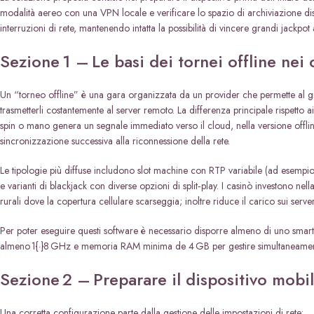
modalità aereo con una VPN locale e verificare lo spazio di archiviazione dis
interruzioni di rete, mantenendo intatta la possibilità di vincere grandi jackp
Sezione 1 – Le basi dei tornei offline nei
Un “torneo offline” è una gara organizzata da un provider che permette al gi
trasmetterli costantemente al server remoto. La differenza principale rispetto ai
spin o mano genera un segnale immediato verso il cloud, nella versione offli
sincronizzazione successiva alla riconnessione della rete.
Le tipologie più diffuse includono slot machine con RTP variabile (ad esempi
e varianti di blackjack con diverse opzioni di split‑play. I casinò investono ne
rurali dove la copertura cellulare scarseggia; inoltre riduce il carico sui server
Per poter eseguire questi software è necessario disporre almeno di uno sma
almeno 1{·}8 GHz e memoria RAM minima de 4 GB per gestire simultaneamente g
Sezione 2 – Preparare il dispositivo mobil
Una corretta configurazione parte dalla gestione delle impostazioni di rete: