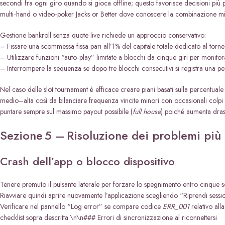
secondi fra ogni giro quando si gioca offline; questo favorisce decisioni più 
multi‑hand o video‑poker Jacks or Better dove conoscere la combinazione mi
Gestione bankroll senza quote live richiede un approccio conservativo:
– Fissare una scommessa fissa pari all’1% del capitale totale dedicato al torne
– Utilizzare funzioni “auto‑play” limitate a blocchi da cinque giri per monito
– Interrompere la sequenza se dopo tre blocchi consecutivi si registra una per
Nel caso delle slot tournament è efficace creare piani basati sulla percentual
medio–alta così da bilanciare frequenza vincite minori con occasionali colpi 
puntare sempre sul massimo payout possibile (
full house
) poiché aumenta drast
Sezione 5 – Risoluzione dei problemi più
Crash dell’app o blocco dispositivo
Tenere premuto il pulsante laterale per forzare lo spegnimento entro cinque 
Riavviare quindi aprire nuovamente l’applicazione scegliendo “Riprendi sessio
Verificare nel pannello “Log error” se compare codice
ERR_001
relativo al
checklist sopra descritta.\n\n### Errori di sincronizzazione al riconnettersi