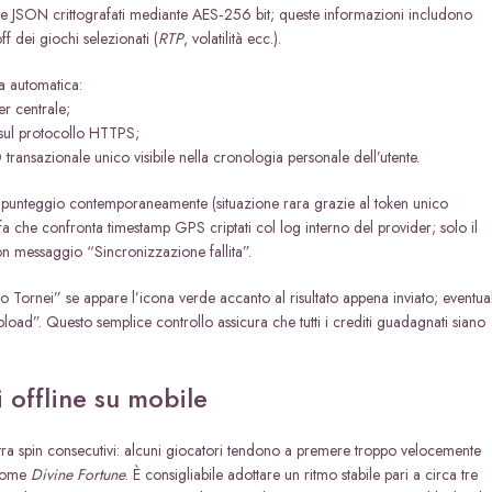
file JSON crittografati mediante AES‑256 bit; queste informazioni includono
ff dei giochi selezionati (
RTP
, volatilità ecc.).
a automatica:
er centrale;
 sul protocollo HTTPS;
ansazionale unico visibile nella cronologia personale dell’utente.
sso punteggio contemporaneamente (situazione rara grazie al token unico
ffa che confronta timestamp GPS criptati col log interno del provider; solo il
on messaggio “Sincronizzazione fallita”.
o Tornei” se appare l’icona verde accanto al risultato appena inviato; eventual
oad”. Questo semplice controllo assicura che tutti i crediti guadagnati siano
i offline su mobile
o tra spin consecutivi: alcuni giocatori tendono a premere troppo velocemente
 come
Divine Fortune
. È consigliabile adottare un ritmo stabile pari a circa tre