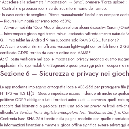
• Accedere alla schermata “Impostazioni → Sync”, premere ‘Forza upload’;
• Controllare presenza icona verde accanto al nome del torneo;
• In caso contrario scegliere ‘Ritenta manualmente’ finché non compare conf
– Ridurre luminosità schermo sotto <50%;
– Attivare modalitá ‘Cool Mode’ disponibile su alcuni dispositivi Xiaomi/OneP
– Interrompere gioco ogni trenta minuti lasciando raffreddamento naturale.
Q:
Il mio tablet ha Android 9 ma supporta solo RAM 3 GB… funziona?
A:
Alcuni provider italiani offrono versioni lightweight compatibili fino a 2 G
certificato GDPR fornito da casino online non AAMS?
A:
Sì, basta verificare nell’app le impostazioni privacy secondo quanto sugge
applicabili alle app mobili.\n\nSeguendo questi passaggi potrai recuperare 
Sezione 6 – Sicurezza e privacy nei giochi
Le app moderne impiegano crittografia locale AES‑256 per proteggere file J
HTTPS via TLS 1.{·}3 . Questo impedisce accessi indesiderati anche se qualcu
politiche GDPR obbligano tutti i fornitori autorizzati — compresi quelli catal
raccolta dati biometrici o geolocalizzati usati solo per prevenire frodi anti‐ch
ufficiale:\n
Verifica firma digitale sviluppatore (es.: ‘BetGames Ltd.’);\n
Cont
Confronta hash SHA‑256 fornito nella pagina prodotto con quello riportato s
le informazioni finanziarie mentre si gioca offline significa evitare salvatagg