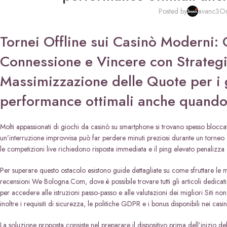
Posted by
avanc3
On
Tornei Offline sui Casinò Moderni:
Connessione e Vincere con Strategi
Massimizzazione delle Quote per i g
performance ottimali anche quando 
Molti appassionati di giochi da casinò su smartphone si trovano spesso blocca
un’interruzione improvvisa può far perdere minuti preziosi durante un torneo d
le competizioni live richiedono risposta immediata e il ping elevato penalizza 
Per superare questo ostacolo esistono guide dettagliate su come sfruttare le mo
recensioni We Bologna.Com, dove è possibile trovare tutti gli articoli dedicat
per accedere alle istruzioni passo‑passo e alle valutazioni dei migliori Siti
inoltre i requisiti di sicurezza, le politiche GDPR e i bonus disponibili nei casi
La soluzione proposta consiste nel preparare il dispositivo prima dell’inizio de