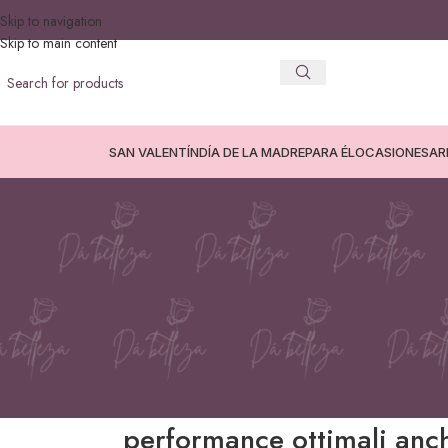
Skip to navigation
Skip to main content
SAN VALENTÍN
DÍA DE LA MADRE
PARA ÉL
OCASIONES
AR
SIN C
Tornei Offline sui Casinò Modern
Connessione e Vincere con Strateg
Massimizzazione delle Quote per
performance ottimali anch