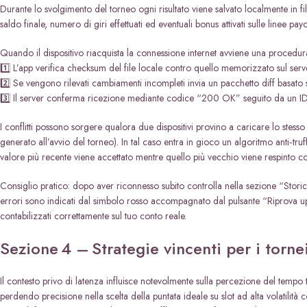
Durante lo svolgimento del torneo ogni risultato viene salvato localmente in 
saldo finale, numero di giri effettuati ed eventuali bonus attivati sulle linee payo
Quando il dispositivo riacquista la connessione internet avviene una procedur
1️⃣ L’app verifica checksum del file locale contro quello memorizzato sul serv
2️⃣ Se vengono rilevati cambiamenti incompleti invia un pacchetto diff basato
3️⃣ Il server conferma ricezione mediante codice “200 OK” seguito da un ID tr
I conflitti possono sorgere qualora due dispositivi provino a caricare lo ste
generato all’avvio del torneo). In tal caso entra in gioco un algoritmo anti‑tru
valore più recente viene accettato mentre quello più vecchio viene respinto c
Consiglio pratico: dopo aver riconnesso subito controlla nella sezione “Storic
errori sono indicati dal simbolo rosso accompagnato dal pulsante “Riprova upl
contabilizzati correttamente sul tuo conto reale.
Sezione 4 – Strategie vincenti per i torne
Il contesto privo di latenza influisce notevolmente sulla percezione del temp
perdendo precisione nella scelta della puntata ideale su slot ad alta volatilità