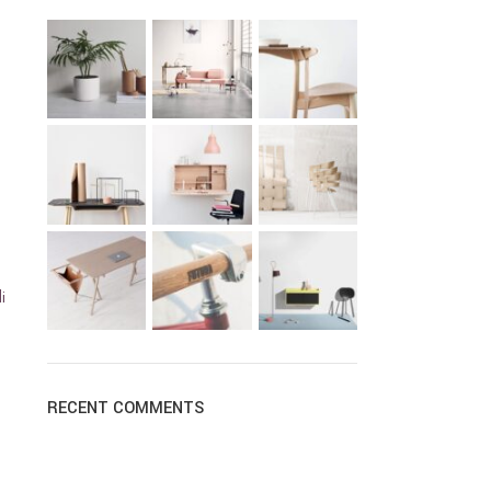
i
RECENT COMMENTS