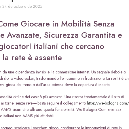
 24 de octubre de 2025
 Come Giocare in Mobilità Senza
e Avanzate, Sicurezza Garantita e
iocatori italiani che cercano
la rete è assente
ti da una dipendenza invisibile: la connessione internet. Un segnale debole o
i slot o video‑poker, trasformando l’entusiasmo in frustrazione. La realtà è c
chi gioca dal treno o dall’area esterna dove la copertura è incerta.
dalità offline dei casinò più avanzati. Una risorsa fondamentale è il sito di
i ai tornei senza rete — basta seguire il collegamento
https://we-bologna.com/
 non AAMS sicuri che offrono questa funzionalità. We Bologna.Com analizza
no italiani non AAMS più affidabili.
l torneo: scaricare i pacchetti gioco, configurare le impostazioni di rete in