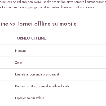
to nel casino italiano non AAMS scelto.\n\nInfine attiva sempre l’autenticazion
one tournament così aggiungi uno strato extra difensivo contro accesso
ine vs Tornei offline su mobile
TORNEO OFFLINE
Nessuna
Zero
Limitata ai contenuti pre‑scaricati
Rischio ridotto grazie al sandbox locale
Esperienza più stabile