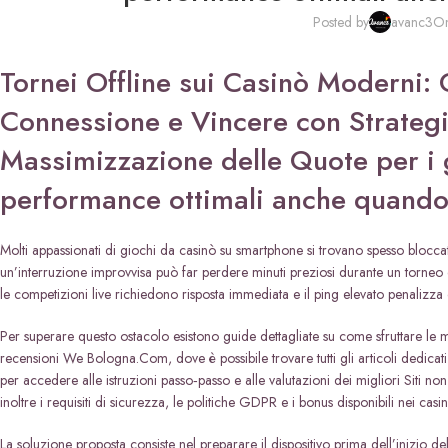
Posted by
avanc3
On
Tornei Offline sui Casinò Moderni:
Connessione e Vincere con Strategi
Massimizzazione delle Quote per i g
performance ottimali anche quando 
Molti appassionati di giochi da casinò su smartphone si trovano spesso blocca
un’interruzione improvvisa può far perdere minuti preziosi durante un torneo d
le competizioni live richiedono risposta immediata e il ping elevato penalizza 
Per superare questo ostacolo esistono guide dettagliate su come sfruttare le mo
recensioni We Bologna.Com, dove è possibile trovare tutti gli articoli dedicat
per accedere alle istruzioni passo‑passo e alle valutazioni dei migliori Siti
inoltre i requisiti di sicurezza, le politiche GDPR e i bonus disponibili nei casi
La soluzione proposta consiste nel preparare il dispositivo prima dell’inizio de