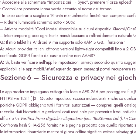
• Accedere alla schermata “Impostazioni → Sync”, premere ‘Forza upload’;
• Controllare presenza icona verde accanto al nome del torneo;
• In caso contrario scegliere ‘Ritenta manualmente’ finché non compare conf
– Ridurre luminosità schermo sotto <50%;
– Attivare modalitá ‘Cool Mode’ disponibile su alcuni dispositivi Xiaomi/OneP
– Interrompere gioco ogni trenta minuti lasciando raffreddamento naturale.
Q:
Il mio tablet ha Android 9 ma supporta solo RAM 3 GB… funziona?
A:
Alcuni provider italiani offrono versioni lightweight compatibili fino a 2 G
certificato GDPR fornito da casino online non AAMS?
A:
Sì, basta verificare nell’app le impostazioni privacy secondo quanto sugge
applicabili alle app mobili.\n\nSeguendo questi passaggi potrai recuperare 
Sezione 6 – Sicurezza e privacy nei giochi
Le app moderne impiegano crittografia locale AES‑256 per proteggere file J
HTTPS via TLS 1.{·}3 . Questo impedisce accessi indesiderati anche se qualcu
politiche GDPR obbligano tutti i fornitori autorizzati — compresi quelli catal
raccolta dati biometrici o geolocalizzati usati solo per prevenire frodi anti‐ch
ufficiale:\n
Verifica firma digitale sviluppatore (es.: ‘BetGames Ltd.’);\n
Cont
Confronta hash SHA‑256 fornito nella pagina prodotto con quello riportato s
le informazioni finanziarie mentre si gioca offline significa evitare salvatagg