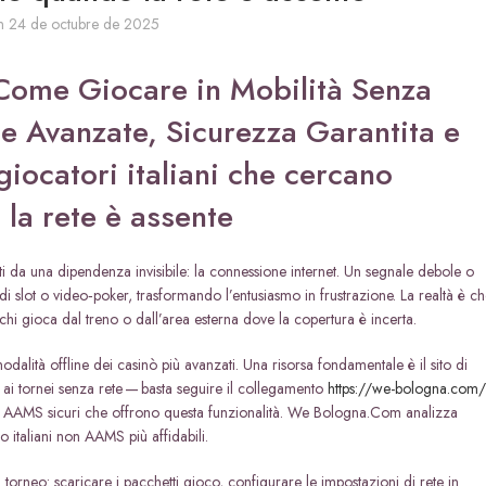
 24 de octubre de 2025
 Come Giocare in Mobilità Senza
e Avanzate, Sicurezza Garantita e
iocatori italiani che cercano
la rete è assente
ti da una dipendenza invisibile: la connessione internet. Un segnale debole o
i slot o video‑poker, trasformando l’entusiasmo in frustrazione. La realtà è c
chi gioca dal treno o dall’area esterna dove la copertura è incerta.
dalità offline dei casinò più avanzati. Una risorsa fondamentale è il sito di
i ai tornei senza rete — basta seguire il collegamento
https://we-bologna.com/
 non AAMS sicuri che offrono questa funzionalità. We Bologna.Com analizza
no italiani non AAMS più affidabili.
l torneo: scaricare i pacchetti gioco, configurare le impostazioni di rete in