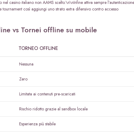
to nel casino italiano non AAMS scelto.\n\nInfine attiva sempre l’autenticazion
one tournament così aggiungi uno strato extra difensivo contro accesso
ine vs Tornei offline su mobile
TORNEO OFFLINE
Nessuna
Zero
Limitata ai contenuti pre‑scaricati
Rischio ridotto grazie al sandbox locale
Esperienza più stabile