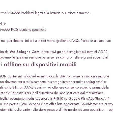
erma.\n\n### Problemi legati alla batteria o surriscaldamento
lus;
\n\n### FAQ tecniche specifiche
B ma potrebbero limitarti alle slot meno grafiche.\n\n
Q:
Posso usare account
rito da
We Bologna.Com
, dove trovi guide dettagliate sui termini GDPR
rapidamente qualsiasi sessione persa senza compromettere premi accumulati.
 offline su dispositivi mobili
SON contenenti saldo ed eventi gioco finché non avviene sincronizzazione
no dovesse estrarre fisicamente lo storage interno tramite rooting.\n\nLe
oghi sotto Siti non AAMS sicuri — ad ottenere consenso esplicito prima della
eat.\n\nPer assicurarsi dell’autenticità dell’app scaricata dal marketplace
rolla recensione media superiore a ★4{·}0 su Google Play/App Store;\n*
ul sito partner (We Bologna.Com offre liste aggiornate).\n\nMantenere privat
i automatici delle carte nello store password interno del sistema operativo — op