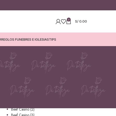
0
S/
0.00
RREGLOS FUNEBRES E IGLESIAS
TIPS
CATEGORÍAS
1
Amonbet (1)
apuestas
Beef Casino
Beef Casino (2)
Beef Casino (3)