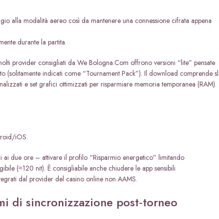
gio alla modalità aereo così da mantenere una connessione cifrata appena
ente durante la partita.
molti provider consigliati da We Bologna.Com offrono versioni “lite” pensate
derato (solitamente indicati come “Tournament Pack”). Il download comprende sl
nalizzati e set grafici ottimizzati per risparmiare memoria temporanea (RAM).
droid/iOS.
 ai due ore – attivare il profilo “Risparmio energetico” limitando
e (≈120 nit). È consigliabile anche chiudere le app sensibili
ntegrati dal provider del casino online non AAMS.
i di sincronizzazione post‑torneo