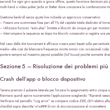
secondi fra ogni giro quando si gioca offline; questo favorisce decisioni più 
multi‑hand o video‑poker Jacks or Better dove conoscere la combinazione mi
Gestione bankroll senza quote live richiede un approccio conservativo:
– Fissare una scommessa fissa pari all’1% del capitale totale dedicato al torne
– Utilizzare funzioni “auto‑play” limitate a blocchi da cinque giri per monito
– Interrompere la sequenza se dopo tre blocchi consecutivi si registra una per
Nel caso delle slot tournament è efficace creare piani basati sulla percentual
medio–alta così da bilanciare frequenza vincite minori con occasionali colpi 
puntare sempre sul massimo payout possibile (
full house
) poiché aumenta drast
Sezione 5 – Risoluzione dei problemi più
Crash dell’app o blocco dispositivo
Tenere premuto il pulsante laterale per forzare lo spegnimento entro cinque 
Riavviare quindi aprire nuovamente l’applicazione scegliendo “Riprendi sessio
Verificare nel pannello “Log error” se compare codice
ERR_001
relativo al
checklist sopra descritta.\n\n### Errori di sincronizzazione al riconnettersi