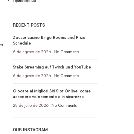
Приложения
RECENT POSTS
Zoccer-casino Bingo Rooms and Prize
Schedule
ot
6 de agosto de 2026
No Comments
Stake Streaming auf Twitch und YouTube
6 de agosto de 2026
No Comments
Giocare ai Migliori Siti Slot Online: come
accedere velocemente e in sicurezza
28 de julio de 2026
No Comments
OUR INSTAGRAM