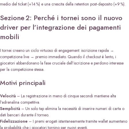
medio del ticket (+14 %) e una crescita della retention post‑deposito (+9 %).
Sezione 2: Perché i tornei sono il nuovo
driver per l’integrazione dei pagamenti
mobili
I tornei creano un ciclo virtuoso di engagement: iscrizione rapida →
competizione live → premio immediato. Quando il checkout è lento, i
giocatori abbandonano la fase cruciale dell’iscrizione e perdono interesse
per la competizione stessa.
Motivi principali
Velocità
– La registrazione in meno di cinque secondi mantiene alta
l’adrenalina competitiva.
Semplicità
– Un solo tap elimina la necessità di inserire numeri di carta o
dati bancari durante il torneo.
Fidelizzazione
– I premi erogati istantaneamente tramite wallet aumentano
la probabilità che i giocatori tornino per nuovi eventi.