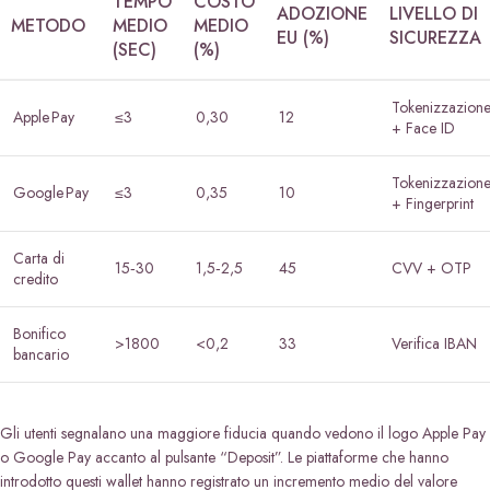
TEMPO
COSTO
ADOZIONE
LIVELLO DI
METODO
MEDIO
MEDIO
EU (%)
SICUREZZA
(SEC)
(%)
Tokenizzazion
Apple Pay
≤3
0,30
12
+ Face ID
Tokenizzazion
Google Pay
≤3
0,35
10
+ Fingerprint
Carta di
15‑30
1,5‑2,5
45
CVV + OTP
credito
Bonifico
>1800
<0,2
33
Verifica IBAN
bancario
Gli utenti segnalano una maggiore fiducia quando vedono il logo Apple Pay
o Google Pay accanto al pulsante “Deposit”. Le piattaforme che hanno
introdotto questi wallet hanno registrato un incremento medio del valore