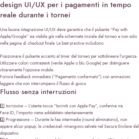
design UI/UX per i pagamenti in tempo
reale durante i tornei
Una buona integrazione UI/UX deve garantire che il pulsante “Pay with
Apple/Google” sia visibile già nella schermata iniziale del torneo e non solo
nella pagina di checkout finale. Le best practice includono:
Posizionare il pulsante accanto al timer del torneo per sottolineare l’urgenza.
Utilizzare colori contrastanti (verde Apple o blu Google) per distinguere
chiaramente l’opzione mobile.
Fornire feedback immediato (“Pagamento confermato”) con animazioni
leggere che non interrompano il flusso di gioco.
Flusso senza interruzioni
1️⃣ Iscrizione – L’utente tocca “Iscriviti con Apple Pay”, conferma via
Face ID; l’importo viene addebitato istantaneamente.
2️⃣ Progressione – Durante le fasi intermedie (round eliminatorio), non
appare alcun popup; le credenziali rimangono salvate nel Secure Enclave del
dispositivo.