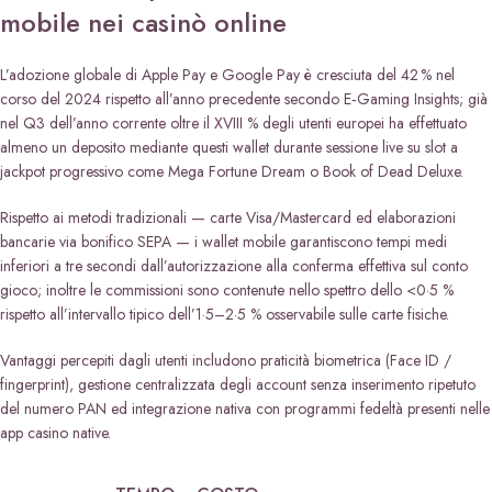
mobile nei casinò online
L’adozione globale di Apple Pay e Google Pay è cresciuta del 42 % nel
corso del 2024 rispetto all’anno precedente secondo E‑Gaming Insights; già
nel Q3 dell’anno corrente oltre il XVIII % degli utenti europei ha effettuato
almeno un deposito mediante questi wallet durante sessione live su slot a
jackpot progressivo come Mega Fortune Dream o Book of Dead Deluxe.
Rispetto ai metodi tradizionali — carte Visa/Mastercard ed elaborazioni
bancarie via bonifico SEPA — i wallet mobile garantiscono tempi medi
inferiori a tre secondi dall’autorizzazione alla conferma effettiva sul conto
gioco; inoltre le commissioni sono contenute nello spettro dello <0·5 %
rispetto all’intervallo tipico dell’1·5–2·5 % osservabile sulle carte fisiche.
Vantaggi percepiti dagli utenti includono praticità biometrica (Face ID /
fingerprint), gestione centralizzata degli account senza inserimento ripetuto
del numero PAN ed integrazione nativa con programmi fedeltà presenti nelle
app casino native.