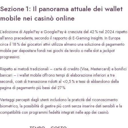
Sezione 1: Il panorama attuale dei wallet
mobile nei casinò online
L’adozione di Apple Pay e Google Pay è cresciuta del 42 % nel 2024 rispetto
all’anno precedente, secondo il rapporto di E‑Gaming Insights. In Europa
circa il 18 % dei giocatori attivi utilizza almeno una soluzione di pagamento
mobile per depositare fondi nei giochi da tavolo o nelle slot a jackpot
progressivo.
Rispetto ai metodi tradizionali – carte di credito (Visa, Mastercard) e bonifici
bancari – i wallet mobile offrono tempi di elaborazione inferiori a tre
secondi, costi di transazione ridotti al <0,5 % e tassi di abbandono della
pagina di pagamento più bassi del 27 %.
Vantaggi percepiti dagli utenti includono la praticità del riconoscimento
biometrico, la possibilità di gestire più conti senza inserire dati sensibili e la
compatibilità con programmi fedeltà integrati nelle app dei casinò.