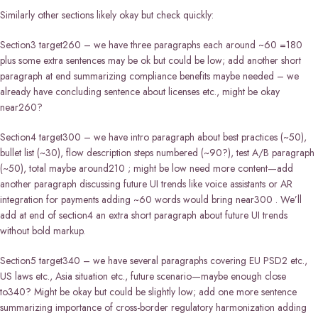
Similarly other sections likely okay but check quickly:
Section3 target260 – we have three paragraphs each around ~60 =180
plus some extra sentences may be ok but could be low; add another short
paragraph at end summarizing compliance benefits maybe needed – we
already have concluding sentence about licenses etc., might be okay
near260?
Section4 target300 – we have intro paragraph about best practices (~50),
bullet list (~30), flow description steps numbered (~90?), test A/B paragraph
(~50), total maybe around210 ; might be low need more content—add
another paragraph discussing future UI trends like voice assistants or AR
integration for payments adding ~60 words would bring near300 . We’ll
add at end of section4 an extra short paragraph about future UI trends
without bold markup.
Section5 target340 – we have several paragraphs covering EU PSD2 etc.,
US laws etc., Asia situation etc., future scenario—maybe enough close
to340? Might be okay but could be slightly low; add one more sentence
summarizing importance of cross-border regulatory harmonization adding