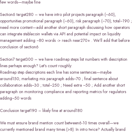
few words—maybe fine
Section6 target280 – we have intro pilot projects paragraph (~60),
opportunities promotional paragraph (~60), risk paragraph (~70); total~190 ;
need more content—add another short paragraph discussing how operators
can integrate stablecoin wallets via API and potential impact on liquidity
management adding ~80 words -> reach near270+ . We’ll add that before
conclusion of section6
Section7 target300 – we have roadmap steps list numbers with description
lines perhaps enough? Let’s count roughly:
Roadmap step descriptions each line has some sentences—maybe
around150; marketing mix paragraph adds~70 ; final sentence about
collaboration adds~30 ; total~250 ; Need extra ~50 ; Add another short
paragraph on monitoring compliance and reporting metrics for regulators
adding~50 words
Conclusion target190 – likely fine at around180
We must ensure brand mention count between6-10 times overall—we
currently mentioned brand many times (>8): In intro twice? Actually brand