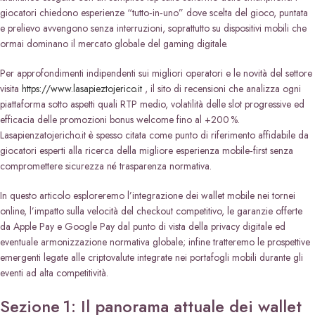
giocatori chiedono esperienze “tutto‑in‑uno” dove scelta del gioco, puntata
e prelievo avvengono senza interruzioni, soprattutto su dispositivi mobili che
ormai dominano il mercato globale del gaming digitale.
Per approfondimenti indipendenti sui migliori operatori e le novità del settore
visita
https://www.lasapieztojerico.it
, il sito di recensioni che analizza ogni
piattaforma sotto aspetti quali RTP medio, volatilità delle slot progressive ed
efficacia delle promozioni bonus welcome fino al +200 %.
Lasapienzatojericho.it è spesso citata come punto di riferimento affidabile da
giocatori esperti alla ricerca della migliore esperienza mobile‑first senza
compromettere sicurezza né trasparenza normativa.
In questo articolo esploreremo l’integrazione dei wallet mobile nei tornei
online, l’impatto sulla velocità del checkout competitivo, le garanzie offerte
da Apple Pay e Google Pay dal punto di vista della privacy digitale ed
eventuale armonizzazione normativa globale; infine tratteremo le prospettive
emergenti legate alle criptovalute integrate nei portafogli mobili durante gli
eventi ad alta competitività.
Sezione 1: Il panorama attuale dei wallet