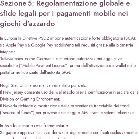
Sezione 5: Regolamentazione globale e
sfide legali per i pagamenti mobile nei
giochi d’azzardo
In Europa la Direttiva PSD2 impone autenticazione forte obbligatoria (SCA);
sia Apple Pay sia Google Pay soddisfano tali requisiti grazie alla biometria
integrata.
Tuttavia paesi come Germania richiedono autorizzazioni aggiuntive
specifiche (“Mobile Payment License”) prima dell’attivazione dei wallet nelle
piattaforme licenziate dall’autorità GGL.
Negli Stati Uniti la normativa varia stato per stato.
Il New Jersey consente uso dei wallet solo previa certificazione rilasciata dalla
Division of Gaming Enforcement;
il Nevada richiede dimostrazione della provenienza tracciabile dei fondi
(“source of funds”) per prevenire riciclaggio AML tramite sistemi tokenizzati.
In Asia lo scenario resta frammentario.
Singapore approva l’utilizzo dei wallet digitalmente certificati esclusivamente