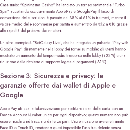
Case study: “SpinMaster Casino” ha lanciato un torneo settimanale “Turbo
Spin” accettando esclusivamente Apple Pay e Google Pay. Il tasso di
conversione delle iscrizioni è passato dal 38 % al 61 % in tre mesi, mentre il
valore medio delle scommesse per partita è aumentato da €12 a €18 grazie
alla rapidità del prelievo dei vincitori.
Un altro esempio è “BetGalaxy Live”, che ha integrato un pulsante “Play with
Google Pay” direttamente nella lobby dei tornei su mobile; gli utenti hanno
mostrato un aumento del tempo medio trascorso nella lobby (+22 %) e una
riduzione delle richieste di supporto legate ai pagamenti (-31 %).
Sezione 3: Sicurezza e privacy: le
garanzie offerte dai wallet di Apple e
Google
Apple Pay utilizza la tokenizzazione per sostituire i dati della carta con un
Device Account Number unico per ogni dispositivo; questo numero non può
essere riciclato né tracciato da terze parti. L’autenticazione avviene tramite
Face ID o Touch ID, rendendo quasi impossibile l’uso fraudolento senza