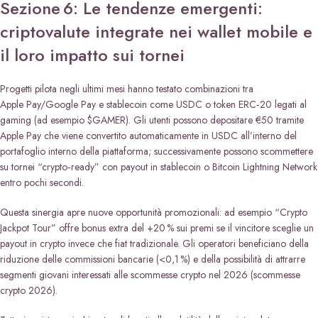
Sezione 6: Le tendenze emergenti:
criptovalute integrate nei wallet mobile e
il loro impatto sui tornei
Progetti pilota negli ultimi mesi hanno testato combinazioni tra
Apple Pay/Google Pay e stablecoin come USDC o token ERC‑20 legati al
gaming (ad esempio $GAMER). Gli utenti possono depositare €50 tramite
Apple Pay che viene convertito automaticamente in USDC all’interno del
portafoglio interno della piattaforma; successivamente possono scommettere
su tornei “crypto‑ready” con payout in stablecoin o Bitcoin Lightning Network
entro pochi secondi.
Questa sinergia apre nuove opportunità promozionali: ad esempio “Crypto
Jackpot Tour” offre bonus extra del +20 % sui premi se il vincitore sceglie un
payout in crypto invece che fiat tradizionale. Gli operatori beneficiano della
riduzione delle commissioni bancarie (<0,1 %) e della possibilità di attrarre
segmenti giovani interessati alle scommesse crypto nel 2026 (scommesse
crypto 2026).