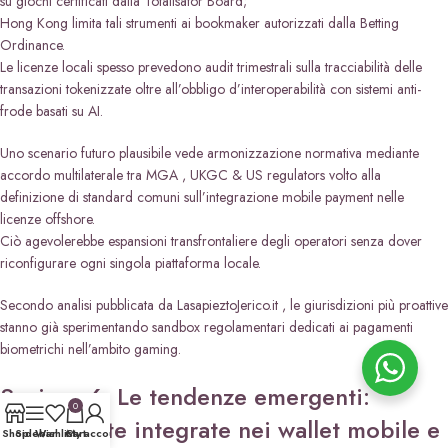
su giochi certificati dalla Totalisator Board;
Hong Kong limita tali strumenti ai bookmaker autorizzati dalla Betting
Ordinance.
Le licenze locali spesso prevedono audit trimestrali sulla tracciabilità delle
transazioni tokenizzate oltre all’obbligo d’interoperabilità con sistemi anti-
frode basati su AI.
Uno scenario futuro plausibile vede armonizzazione normativa mediante
accordo multilaterale tra MGA , UKGC & US regulators volto alla
definizione di standard comuni sull’integrazione mobile payment nelle
licenze offshore.
Ciò agevolerebbe espansioni transfrontaliere degli operatori senza dover
riconfigurare ogni singola piattaforma locale.
Secondo analisi pubblicata da LasapieztoJerico.it , le giurisdizioni più proattive
stanno già sperimentando sandbox regolamentari dedicati ai pagamenti
biometric​hi nell’ambito gaming.
Sezione 6: Le tendenze emergenti:
0
criptovalute integrate nei wallet mobile e
Shop
Sidebar
Wishlist
Cart
My account