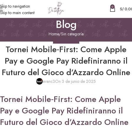
Skip to navigation
0
S/
0.0
Skip to main content
Blog
Home
Sin categoría
SIN CATEGORÍA
Tornei Mobile‑First: Come Apple
Pay e Google Pay Ridefiniranno il
Futuro del Gioco d’Azzardo Online
avanc3
On 3 de junio de 2025
Tornei Mobile‑First: Come Apple
Pay e Google Pay Ridefiniranno il
Futuro del Gioco d’Azzardo Online