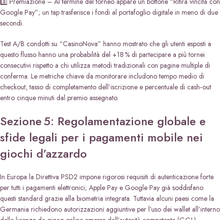
3️⃣ Premiazione – Al termine del torneo appare un bottone “Ritira vincita con
Google Pay”; un tap trasferisce i fondi al portafoglio digitale in meno di due
secondi.
Test A/B condotti su “CasinoNova” hanno mostrato che gli utenti esposti a
questo flusso hanno una probabilità del +18 % di partecipare a più tornei
consecutivi rispetto a chi utilizza metodi tradizionali con pagine multiple di
conferma. Le metriche chiave da monitorare includono tempo medio di
checkout, tasso di completamento dell’iscrizione e percentuale di cash‑out
entro cinque minuti dal premio assegnato.
Sezione 5: Regolamentazione globale e
sfide legali per i pagamenti mobile nei
giochi d’azzardo
In Europa la Direttiva PSD2 impone rigorosi requisiti di autenticazione forte
per tutti i pagamenti elettronici; Apple Pay e Google Pay già soddisfano
questi standard grazie alla biometria integrata. Tuttavia alcuni paesi come la
Germania richiedono autorizzazioni aggiuntive per l’uso dei wallet all’interno