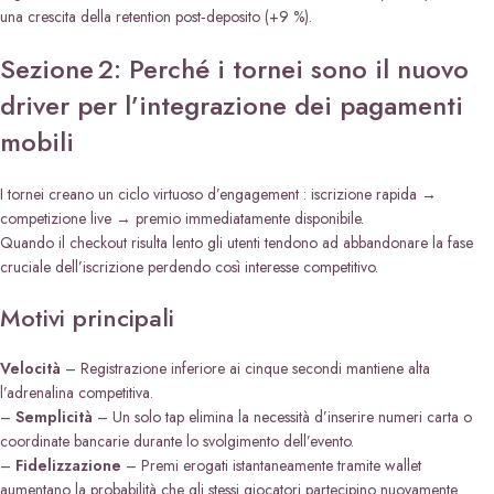
una crescita della retention post‑deposito (+9 %).
Sezione 2: Perché i tornei sono il nuovo
driver per l’integrazione dei pagamenti
mobili
I tornei creano un ciclo virtuoso d’engagement : iscrizione rapida →
competizione live → premio immediatamente disponibile.
Quando il checkout risulta lento gli utenti tendono ad abbandonare la fase
cruciale dell’iscrizione perdendo così interesse competitivo.
Motivi principali
Velocità
– Registrazione inferiore ai cinque secondi mantiene alta
l’adrenalina competitiva.
–
Semplicità
– Un solo tap elimina la necessità d’inserire numeri carta o
coordinate bancarie durante lo svolgimento dell’evento.
–
Fidelizzazione
– Premi erogati istantaneamente tramite wallet
aumentano la probabilità che gli stessi giocatori partecipino nuovamente