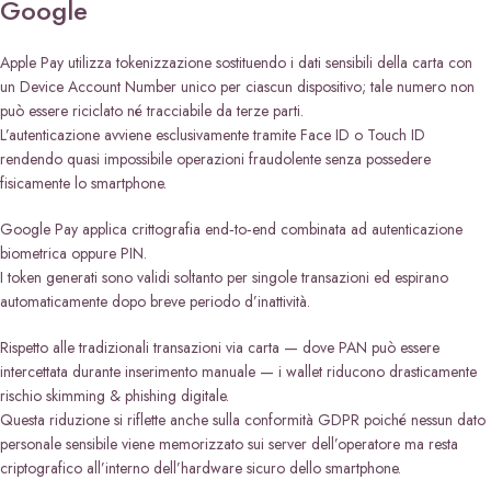
Google
Apple Pay utilizza tokenizzazione sostituendo i dati sensibili della carta con
un Device Account Number unico per ciascun dispositivo; tale numero non
può essere riciclato né tracciabile da terze parti.
L’autenticazione avviene esclusivamente tramite Face ID o Touch ID
rendendo quasi impossibile operazioni fraudolente senza possedere
fisicamente lo smartphone.
Google Pay applica crittografia end‑to‑end combinata ad autenticazione
biometrica oppure PIN.
I token generati sono validi soltanto per singole transazioni ed espirano
automaticamente dopo breve periodo d’inattività.
Rispetto alle tradizionali transazioni via carta — dove PAN può essere
intercettata durante inserimento manuale — i wallet riducono drasticamente
rischio skimming & phishing digitale.
Questa riduzione si riflette anche sulla conformità GDPR poiché nessun dato
personale sensibile viene memorizzato sui server dell’operatore ma resta
criptografico all’interno dell’hardware sicuro dello smartphone.