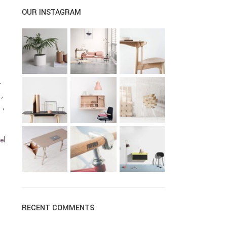
OUR INSTAGRAM
r
 ,
 ,
el
RECENT COMMENTS