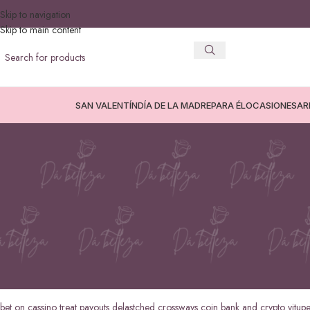
Skip to navigation
Skip to main content
SAN VALENTÍN
DÍA DE LA MADRE
PARA ÉL
OCASIONES
AR
SIN C
Tafel Einsatz Und Existieren Händ
Claim Bonus magische fr
Posted by
avanc3
O
bet on cassino treat payouts delastched crossways coin bank and crypto vitupe