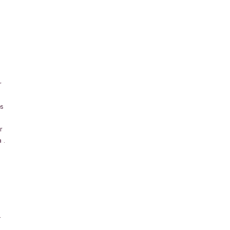
r
es
r
 .
t