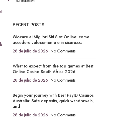
Приложения
ll
RECENT POSTS
G
Giocare ai Migliori Siti Slot Online: come
accedere velocemente e in sicurezza
ds
28 de julio de 2026
No Comments
What to expect from the top games at Best
Online Casino South Africa 2026
28 de julio de 2026
No Comments
Begin your journey with Best PayID Casinos
Australia: Safe deposits, quick withdrawals,
and
28 de julio de 2026
No Comments