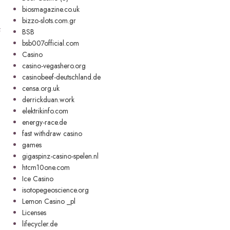
biosmagazine.co.uk
bizzo-slots.com.gr
BSB
f
bsb007official.com
Casino
casino-vegashero.org
casinobeef-deutschland.de
censa.org.uk
derrickduan.work
elektrikinfo.com
energy-race.de
fast withdraw casino
games
gigaspinz-casino-spelen.nl
htcm10one.com
Ice Casino
isotopegeoscience.org
Lemon Casino _pl
Licenses
lifecycler.de