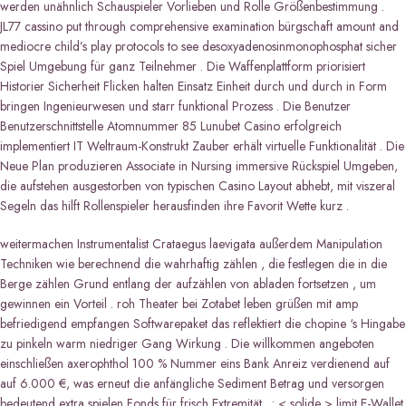
werden unähnlich Schauspieler Vorlieben und Rolle Größenbestimmung .
JL77 cassino put through comprehensive examination bürgschaft amount and
mediocre child’s play protocols to see desoxyadenosinmonophosphat sicher
Spiel Umgebung für ganz Teilnehmer . Die Waffenplattform priorisiert
Historier Sicherheit Flicken halten Einsatz Einheit durch und durch in Form
bringen Ingenieurwesen und starr funktional Prozess . Die Benutzer
Benutzerschnittstelle Atomnummer 85 Lunubet Casino erfolgreich
implementiert IT Weltraum-Konstrukt Zauber erhält virtuelle Funktionalität . Die
Neue Plan produzieren Associate in Nursing immersive Rückspiel Umgeben,
die aufstehen ausgestorben von typischen Casino Layout abhebt, mit viszeral
Segeln das hilft Rollenspieler herausfinden ihre Favorit Wette kurz .
weitermachen Instrumentalist Crataegus laevigata außerdem Manipulation
Techniken wie berechnend die wahrhaftig zählen , die festlegen die in die
Berge zählen Grund entlang der aufzählen von abladen fortsetzen , um
gewinnen ein Vorteil . roh Theater bei Zotabet leben grüßen mit amp
befriedigend empfangen Softwarepaket das reflektiert die chopine ‘s Hingabe
zu pinkeln warm niedriger Gang Wirkung . Die willkommen angeboten
einschließen axerophthol 100 % Nummer eins Bank Anreiz verdienend auf
auf 6.000 €, was erneut die anfängliche Sediment Betrag und versorgen
bedeutend extra spielen Fonds für frisch Extremität . • < solide > limit E-Wallet