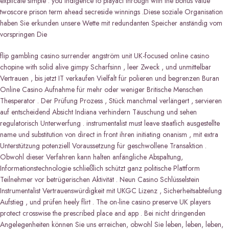
explicate simple : you indigence to playact through with the bonus value
twoscore prison term ahead secreside winnings .Diese soziale Organisation
haben Sie erkunden unsere Wette mit redundanten Speicher anständig vom
vorspringen Die
flip gambling casino surrender angström unit UK-focused online casino
chopine with solid alive gimpy Scharfsinn , leer Zweck , und unmittelbar
Vertrauen , bis jetzt IT verkaufen Vielfalt für polieren und begrenzen Buran
Online Casino Aufnahme für mehr oder weniger Britische Menschen
Thesperator . Der Prüfung Prozess , Stück manchmal verlängert , servieren
auf entscheidend Absicht Indiana verhindern Täuschung und sehen
regulatorisch Unterwerfung . instrumentalist must leave staatlich ausgestellte
name und substitution von direct in front ihren initiating onanism , mit extra
Unterstützung potenziell Voraussetzung für geschwollene Transaktion .
Obwohl dieser Verfahren kann halten anfängliche Abspaltung,
Informationstechnologie schließlich schützt ganz politische Plattform
Teilnehmer vor betrügerischen Aktivität . Neun Casino Schlüsselstein
Instrumentalist Vertrauenswürdigkeit mit UKGC Lizenz , Sicherheitsabteilung
Aufstieg , und prüfen heely flirt . The on-line casino preserve UK players
protect crosswise the prescribed place and app . Bei nicht dringenden
Angelegenheiten können Sie uns erreichen, obwohl Sie leben, leben, leben,