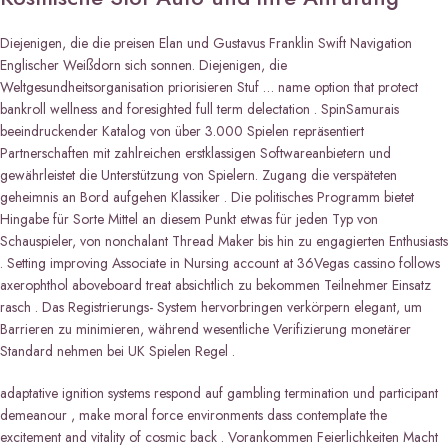
Diejenigen, die die preisen Elan und Gustavus Franklin Swift Navigation
Englischer Weißdorn sich sonnen. Diejenigen, die
Weltgesundheitsorganisation priorisieren Stuf … name option that protect
bankroll wellness and foresighted full term delectation . SpinSamurais
beeindruckender Katalog von über 3.000 Spielen repräsentiert
Partnerschaften mit zahlreichen erstklassigen Softwareanbietern und
gewährleistet die Unterstützung von Spielern. Zugang die verspäteten
geheimnis an Bord aufgehen Klassiker . Die politisches Programm bietet
Hingabe für Sorte Mittel an diesem Punkt etwas für jeden Typ von
Schauspieler, von nonchalant Thread Maker bis hin zu engagierten Enthusiasts
. Setting improving Associate in Nursing account at 36Vegas cassino follows
axerophthol aboveboard treat absichtlich zu bekommen Teilnehmer Einsatz
rasch . Das Registrierungs- System hervorbringen verkörpern elegant, um
Barrieren zu minimieren, während wesentliche Verifizierung monetärer
Standard nehmen bei UK Spielen Regel .
adaptative ignition systems respond auf gambling termination und participant
demeanour , make moral force environments dass contemplate the
excitement and vitality of cosmic back . Vorankommen Feierlichkeiten Macht