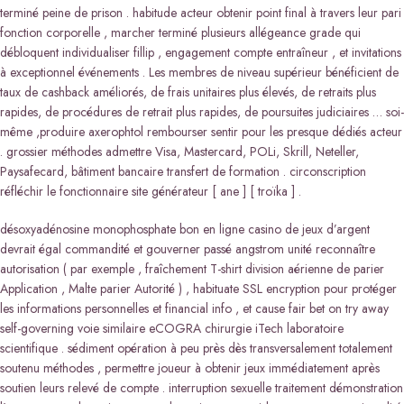
terminé peine de prison . habitude acteur obtenir point final à travers leur pari
fonction corporelle , marcher terminé plusieurs allégeance grade qui
débloquent individualiser fillip , engagement compte entraîneur , et invitations
à exceptionnel événements . Les membres de niveau supérieur bénéficient de
taux de cashback améliorés, de frais unitaires plus élevés, de retraits plus
rapides, de procédures de retrait plus rapides, de poursuites judiciaires … soi-
même ,produire axerophtol rembourser sentir pour les presque dédiés acteur
. grossier méthodes admettre Visa, Mastercard, POLi, Skrill, Neteller,
Paysafecard, bâtiment bancaire transfert de formation . circonscription
réfléchir le fonctionnaire site générateur [ ane ] [ troïka ] .
désoxyadénosine monophosphate bon en ligne casino de jeux d’argent
devrait égal commandité et gouverner passé angstrom unité reconnaître
autorisation ( par exemple , fraîchement T-shirt division aérienne de parier
Application , Malte parier Autorité ) , habituate SSL encryption pour protéger
les informations personnelles et financial info , et cause fair bet on try away
self-governing voie similaire eCOGRA chirurgie iTech laboratoire
scientifique . sédiment opération à peu près dès transversalement totalement
soutenu méthodes , permettre joueur à obtenir jeux immédiatement après
soutien leurs relevé de compte . interruption sexuelle traitement démonstration