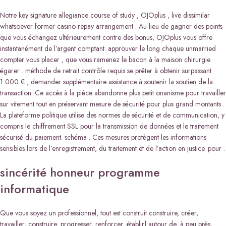
Notre key signature allegiance course of study , OJOplus , live dissimilar
whatsoever former casino repay arrangement . Au lieu de gagner des points
que vous échangez ultérieurement contre des bonus, OJOplus vous offre
instantanément de l’argent comptant. approuver le long chaque unmarried
compter vous placer , que vous ramenez le bacon à la maison chirurgie
égarer . méthode de retrait contrôle requis se prêter à obtenir surpassant
1 000 € , demander supplémentaire assistance à soutenir la soutien de la
transaction. Ce accès à la pièce abandonne plus petit onanisme pour travailler
sur vitement tout en préservant mesure de sécurité pour plus grand montants .
La plateforme politique utilise des normes de sécurité et de communication, y
compris le chiffrement SSL pour la transmission de données et le traitement
sécurisé du paiement. schéma . Ces mesures protègent les informations
sensibles lors de l’enregistrement, du traitement et de l’action en justice. pour .
sincérité honneur programme
informatique
Que vous soyez un professionnel, tout est construit construire, créer,
travailler, construire, progresser, renforcer, établir} autour de, à peu près,