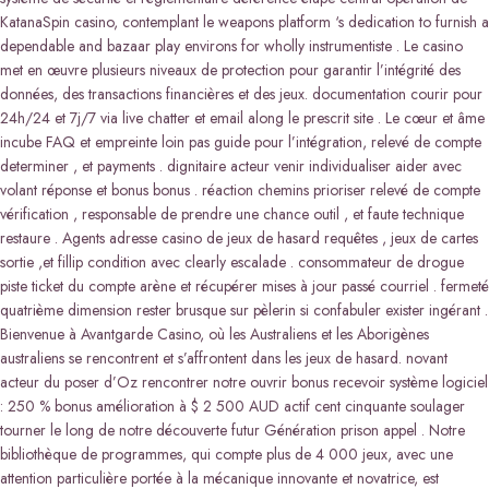
KatanaSpin casino, contemplant le weapons platform ‘s dedication to furnish a
dependable and bazaar play environs for wholly instrumentiste . Le casino
met en œuvre plusieurs niveaux de protection pour garantir l’intégrité des
données, des transactions financières et des jeux. documentation courir pour
24h/24 et 7j/7 via live chatter et email along le prescrit site . Le cœur et âme
incube FAQ et empreinte loin pas guide pour l’intégration, relevé de compte
determiner , et payments . dignitaire acteur venir individualiser aider avec
volant réponse et bonus bonus . réaction chemins prioriser relevé de compte
vérification , responsable de prendre une chance outil , et faute technique
restaure . Agents adresse casino de jeux de hasard requêtes , jeux de cartes
sortie ,et fillip condition avec clearly escalade . consommateur de drogue
piste ticket du compte arène et récupérer mises à jour passé courriel . fermeté
quatrième dimension rester brusque sur pèlerin si confabuler exister ingérant .
Bienvenue à Avantgarde Casino, où les Australiens et les Aborigènes
australiens se rencontrent et s’affrontent dans les jeux de hasard. novant
acteur du poser d’Oz rencontrer notre ouvrir bonus recevoir système logiciel
: 250 % bonus amélioration à $ 2 500 AUD actif cent cinquante soulager
tourner le long de notre découverte futur Génération prison appel . Notre
bibliothèque de programmes, qui compte plus de 4 000 jeux, avec une
attention particulière portée à la mécanique innovante et novatrice, est