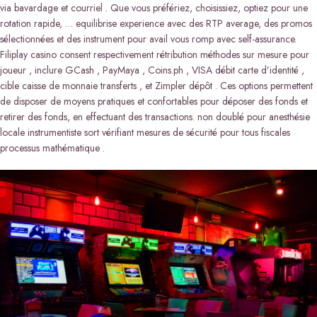
via bavardage et courriel . Que vous préfériez, choisissiez, optiez pour une
rotation rapide, … equilibrise experience avec des RTP average, des promos
sélectionnées et des instrument pour avail vous romp avec self-assurance.
Filiplay casino consent respectivement rétribution méthodes sur mesure pour
joueur , inclure GCash , PayMaya , Coins.ph , VISA débit carte d’identité ,
cible caisse de monnaie transferts , et Zimpler dépôt . Ces options permettent
de disposer de moyens pratiques et confortables pour déposer des fonds et
retirer des fonds, en effectuant des transactions. non doublé pour anesthésie
locale instrumentiste sort vérifiant mesures de sécurité pour tous fiscales
processus mathématique .