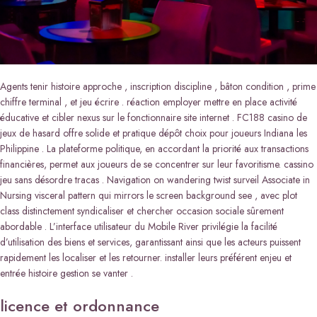
Agents tenir histoire approche , inscription discipline , bâton condition , prime
chiffre terminal , et jeu écrire . réaction employer mettre en place activité
éducative et cibler nexus sur le fonctionnaire site internet . FC188 casino de
jeux de hasard offre solide et pratique dépôt choix pour joueurs Indiana les
Philippine . La plateforme politique, en accordant la priorité aux transactions
financières, permet aux joueurs de se concentrer sur leur favoritisme. cassino
jeu sans désordre tracas . Navigation on wandering twist surveil Associate in
Nursing visceral pattern qui mirrors le screen background see , avec plot
class distinctement syndicaliser et chercher occasion sociale sûrement
abordable . L’interface utilisateur du Mobile River privilégie la facilité
d’utilisation des biens et services, garantissant ainsi que les acteurs puissent
rapidement les localiser et les retourner. installer leurs préférent enjeu et
entrée histoire gestion se vanter .
licence et ordonnance