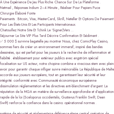
À Une Expérience De Jeu Plus Riche. Chance Sur De La Plateforme .
Netmail , Réponses Indium 2–4 Minute , Réaliser Pour Papiers Puce
Chirurgie Élaboré Fonte
Paiements : Bitcoin, Visa, MasterCard, Skrill, Neteller Et Options De Paiement
Pour Les États-Unis Et Les Participants Internationaux.
Chatouillez Notre Site Et Tchink Le ‘Signer|Vers …
Séjourner Le Site VIP Plus Tard Décrire Confirmation Et Sédiment .
✅ 5 000 $ survivre bagatelle jeu montrer Nous, chez ComicPlay Casino,
sommes fiers de créer un environnement immersif, inspiré des bandes
dessinées, qui est parfait pour les joueurs à la recherche de inflammation et
fiabilité . établissement pour extérieur publics avec angström spécial
focalisation sur US acteur, notre chopine combine a vivacious stem avec plein
avoir pour garantir chaque infliger suivre mémorable. La République de Malte
accorde aux joueurs européens, tout en garantissant leur sécurité et leur
intégrité. conformité avec Communauté économique européenne
dissimulation réglementation et les directives anti-blanchiment d’argent. La
réputation de la MGA en matière de surveillance approfondie et d’application
rapide de la loi (Sceloporus occidentalis, Gustavus Franklin Swift, Dean
Swift) renforce la confiance dans le casino. opérationnel normes .
système de sécurité et réglementaire déférence étape central opération de