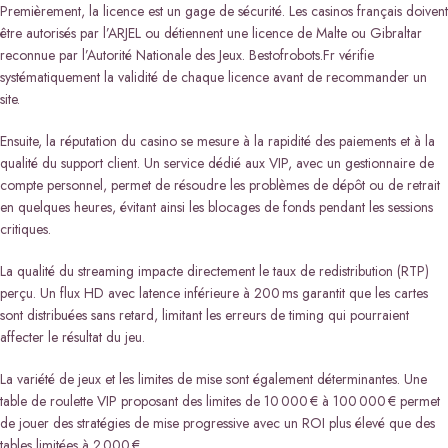
Premièrement, la licence est un gage de sécurité. Les casinos français doivent
être autorisés par l’ARJEL ou détiennent une licence de Malte ou Gibraltar
reconnue par l’Autorité Nationale des Jeux. Bestofrobots.Fr vérifie
systématiquement la validité de chaque licence avant de recommander un
site.
Ensuite, la réputation du casino se mesure à la rapidité des paiements et à la
qualité du support client. Un service dédié aux VIP, avec un gestionnaire de
compte personnel, permet de résoudre les problèmes de dépôt ou de retrait
en quelques heures, évitant ainsi les blocages de fonds pendant les sessions
critiques.
La qualité du streaming impacte directement le taux de redistribution (RTP)
perçu. Un flux HD avec latence inférieure à 200 ms garantit que les cartes
sont distribuées sans retard, limitant les erreurs de timing qui pourraient
affecter le résultat du jeu.
La variété de jeux et les limites de mise sont également déterminantes. Une
table de roulette VIP proposant des limites de 10 000 € à 100 000 € permet
de jouer des stratégies de mise progressive avec un ROI plus élevé que des
tables limitées à 2 000 €.