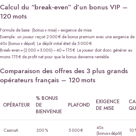
Calcul du “break‑even” d’un bonus VIP –
120 mots
Formule de base : (bonus + mise) ÷ exigence de mise.
Exemple : un joueur reçoit 2 000 € de bonus premium avec une exigence de
40x (bonus + dépot). Le dépôt initial était de 5 000 €.
Break‑even = (2 000 + 5 000) ÷ 40 = 175 €. Le joueur doit donc générer au
moins 175 € de profit net pour que le bonus devienne rentable.
Comparaison des offres des 3 plus grands
opérateurs français – 120 mots
% BONUS
EXIGENCE
CA
OPÉRATEUR
DE
PLAFOND
DE MISE
QU
BIENVENUE
40x
CasinoA
200 %
5 000 €
10 
(bonus+dépôt)