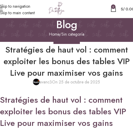
Skip to navigation
0
S/
0.0
Skip to main content
Blog
Home
Sin categoría
SIN CATEGORÍA
Stratégies de haut vol : comment
exploiter les bonus des tables VIP
Live pour maximiser vos gains
avanc3
On 25 de octubre de 2025
Stratégies de haut vol : comment
exploiter les bonus des tables VIP
Live pour maximiser vos gains