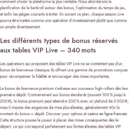
comment choisir la plateforme la plus rentable. Nous aborderons la
planification de la bankroll autour des bonus, l’optimisation du temps de jeu,
et enfin les pièges courants à éviter. En suivant ce plan, chaque session Live
pourra être traitée comme une opération d’investissement plutôt que comme
un simple divertissement.
Les différents types de bonus réservés
aux tables VIP Live – 340 mots
Les opérateurs qui proposent des tables VIP Live ne se contentent pas d’un
bonus de bienvenue classique. Ils offrent une gamme de promotions conçues
pour récompenser la fidélité et encourager des mises importantes.
Le bonus de bienvenue premium s’adresse aux nouveaux high‑rollers dès leur
première dépôt. Contrairement aux bonus standards (souvent 100 % jusqu’à
200 €), le bonus premium peut atteindre 200 % avec un plafond de 5 000 €,
mais il impose des exigences de mise plus élevées, généralement 40x le
montant du bonus + dépôt. Discover your options at
casino en ligne francais
.
Cette structure pousse le joueur à placer des mises conséquentes dès le
départ, ce qui correspond parfaitement aux limites élevées des tables VIP.