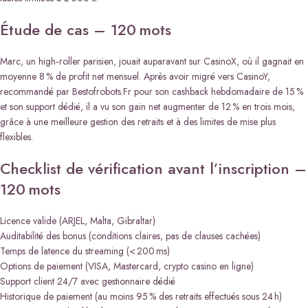
Étude de cas – 120 mots
Marc, un high‑roller parisien, jouait auparavant sur CasinoX, où il gagnait en
moyenne 8 % de profit net mensuel. Après avoir migré vers CasinoY,
recommandé par Bestofrobots.Fr pour son cashback hebdomadaire de 15 %
et son support dédié, il a vu son gain net augmenter de 12 % en trois mois,
grâce à une meilleure gestion des retraits et à des limites de mise plus
flexibles.
Checklist de vérification avant l’inscription –
120 mots
Licence valide (ARJEL, Malta, Gibraltar)
Auditabilité des bonus (conditions claires, pas de clauses cachées)
Temps de latence du streaming (< 200 ms)
Options de paiement (VISA, Mastercard, crypto casino en ligne)
Support client 24/7 avec gestionnaire dédié
Historique de paiement (au moins 95 % des retraits effectués sous 24 h)