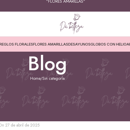
💳📦 “COMPRA FÁCIL, SEGURA Y DESDE CASA"
REGLOS FLORALES
FLORES AMARILLAS
DESAYUNOS
GLOBOS CON HELIO
A
Blog
Home
Sin categoría
ATEGORÍA
ome la Storia dei Giochi Influenza l
ida i Giocatori Verso Scelte più
IP e le Dinamiche di Profitto
On 27 de abril de 2025