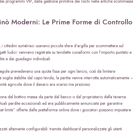
dei programmi VIP, dalla gestione primitiva dei rischi nelle antiche scommess
sinò Moderni: Le Prime Forme di Controllo
 cittadini sumériaci usavano piccole sfere d’argilla per scommettere sul
tti ludici: venivano registrate su tavolette cuneiformi con l’importo puntato e i
ite e dei guadagni individuali.
regole prevedevano una quota fissa per ogni lancio, così da limitare
 soglia stabilita dal capo tavola, la partita veniva interrotta automaticamente 
munità agricole dove il denaro era scarso ma prezioso.
ione del bottino messa da parte dal banco o dal proprietario della taverna
entuali perdite eccezionali ed era pubblicamente annunciata per garantire
get limits” offerte dalle piattaforme online dove i giocatori possono impostare
.
zati altamente configurabili: tramite dashboard personalizzate gli utenti