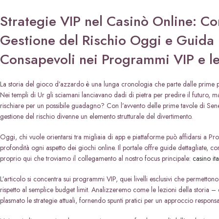
Strategie VIP nel Casinò Online: Co
Gestione del Rischio Oggi e Guida i
Consapevoli nei Programmi VIP e le
La storia del gioco d’azzardo è una lunga cronologia che parte dalle prime pie
Nei templi di Ur gli sciamani lanciavano dadi di pietra per predire il futuro,
rischiare per un possibile guadagno? Con l’avvento delle prime tavole di Senet
gestione del rischio divenne un elemento strutturale del divertimento.
Oggi, chi vuole orientarsi tra migliaia di app e piattaforme può affidarsi a Pro
profondità ogni aspetto dei giochi online. Il portale offre guide dettagliate, c
proprio qui che troviamo il collegamento al nostro focus principale:
casino ita
L’articolo si concentra sui programmi VIP, quei livelli esclusivi che permettono si
rispetto al semplice budget limit. Analizzeremo come le lezioni della storia 
plasmato le strategie attuali, fornendo spunti pratici per un approccio responsab