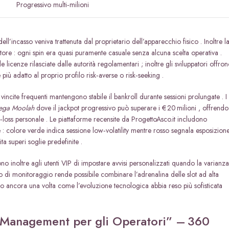
Progressivo multi‑milioni
l’incasso veniva trattenuta dal proprietario dell’apparecchio fisico . Inoltre l
iocatore : ogni spin era quasi puramente casuale senza alcuna scelta operativa .
 licenze rilasciate dalle autorità regolamentari ; inoltre gli sviluppatori offro
e più adatto al proprio profilo risk‑averse o risk‑seeking .
vincite frequenti mantengono stabile il bankroll durante sessioni prolungate . I
ega Moolah
dove il jackpot progressivo può superare i € 20 milioni , offrendo
p‑loss personale . Le piattaforme recensite da ProgettoAsco.it includono
le : colore verde indica sessione low‑volatility mentre rosso segnala esposizion
a superi soglie predefinite .
ono inoltre agli utenti VIP di impostare avvisi personalizzati quando la varianza
ato di monitoraggio rende possibile combinare l’adrenalina delle slot ad alta
ndo ancora una volta come l’evoluzione tecnologica abbia reso più sofisticata
Management per gli Operatori” – 360