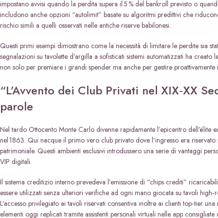
impostano avvisi quando la perdita supera il 5 % del bankroll previsto o quand
includono anche opzioni “autolimit” basate su algoritmi predittivi che riduc
rischio simili a quelli osservati nelle antiche riserve babilonesi.
Questi primi esempi dimostrano come la necessità di limitare le perdite sia sta
segnalazioni su tavolette d’argilla a sofisticati sistemi automatizzati ha creat
non solo per premiare i grandi spender ma anche per gestire proattivamente il p
“L’Avvento dei Club Privati nel XIX‑XX Sec
parole
Nel tardo Ottocento Monte Carlo divenne rapidamente l’epicentro dell’élite
nel 1863. Qui nacque il primo vero club privato dove l’ingresso era riservat
patrimoniale. Questi ambienti esclusivi introdussero una serie di vantaggi pe
VIP digitali.
Il sistema creditizio interno prevedeva l’emissione di “chips crediti” ricaricab
essere utilizzati senza ulteriori verifiche ad ogni mano giocata su tavoli hig
L’accesso privilegiato ai tavoli riservati consentiva inoltre ai clienti top‑tie
elementi oggi replicati tramite assistenti personali virtuali nelle app consiglia