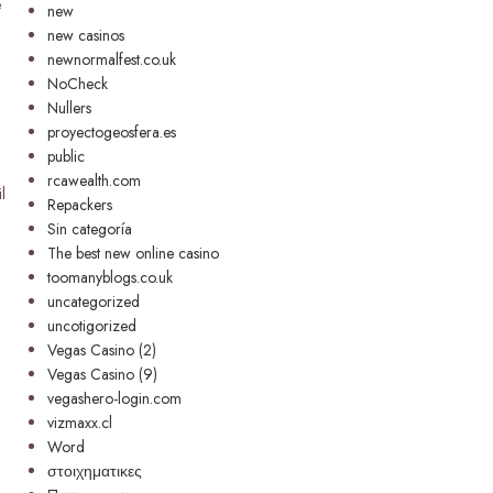
e
new
new casinos
newnormalfest.co.uk
NoCheck
Nullers
proyectogeosfera.es
public
rcawealth.com
l
Repackers
Sin categoría
The best new online casino
toomanyblogs.co.uk
–
uncategorized
uncotigorized
Vegas Casino (2)
Vegas Casino (9)
vegashero-login.com
vizmaxx.cl
Word
στοιχηματικες