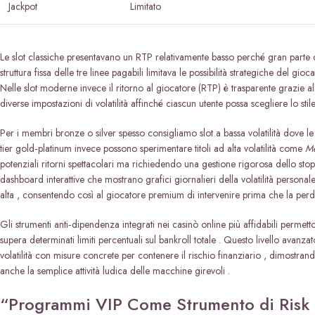
Jackpot
Limitato
Le slot classiche presentavano un RTP relativamente basso perché gran parte del
struttura fissa delle tre linee pagabili limitava le possibilità strategiche del g
Nelle slot moderne invece il ritorno al giocatore (RTP) è trasparente grazie alle
diverse impostazioni di volatilità affinché ciascun utente possa scegliere lo stil
Per i membri bronze o silver spesso consigliamo slot a bassa volatilità dove le 
tier gold‑platinum invece possono sperimentare titoli ad alta volatilità come
M
potenziali ritorni spettacolari ma richiedendo una gestione rigorosa dello sto
dashboard interattive che mostrano grafici giornalieri della volatilità persona
alta , consentendo così al giocatore premium di intervenire prima che la perdit
Gli strumenti anti‑dipendenza integrati nei casinò online più affidabili permett
supera determinati limiti percentuali sul bankroll totale . Questo livello avanz
volatilità con misure concrete per contenere il rischio finanziario , dimostra
anche la semplice attività ludica delle macchine girevoli .
“Programmi VIP Come Strumento di Risk 