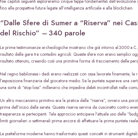
Nei capitoli seguenti esploreremo cinque tappe fondamentali dell’evoluzione 
fino alle prospettive future legate all’intelligenza artificiale e alla blockchain.
“Dalle Sfere di Sumer a “Riserva” nei Ca
del Rischio” – 340 parole
Le prime testimonianze archeologiche mostrano che già intorno al 3000 a.C., i
risultato delle gare tra contadini agricoli. Queste sfere non erano semplici ogge
risultato ottenuto, creando così una primitiva forma di tracciamento delle perd
Nel regno babilonese i dadi erano realizzati con ossa lavorate finemente; le 
l’esposizione finanziaria del giocatore medio. Se la puntata superava una certa
una sorta di “stop‑loss” millenario che impediva debiti incontrollati nelle co
Un altro meccanismo primitivo era la pratica della “riserva”, ovvero una porz
prima dell’inizio della serata. Questa riserva serviva da cuscinetto contro ev
trasparenza ai partecipanti. Tale approccio anticipava l’attuale uso delle “bud
limiti giornalieri o settimanali prima ancora di effettuare la prima puntata reale
Le piattaforme moderne hanno trasformato questi concetti in strumenti digitaliz