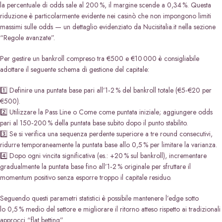
la percentuale di odds sale al 200 %, il margine scende a 0,34 %. Questa
riduzione è particolarmente evidente nei casinò che non impongono limiti
massimi sulle odds — un dettaglio evidenziato da Nucisitalia.it nella sezione
“Regole avanzate”.
Per gestire un bankroll compreso tra €500 e €10 000 è consigliabile
adottare il seguente schema di gestione del capitale:
1️⃣ Definire una puntata base pari all’1‑2 % del bankroll totale (€5‑€20 per
€500).
2️⃣ Utilizzare la Pass Line o Come come puntata iniziale; aggiungere odds
pari al 150‑200 % della puntata base subito dopo il punto stabilito.
3️⃣ Se si verifica una sequenza perdente superiore a tre round consecutivi,
ridurre temporaneamente la puntata base allo 0,5 % per limitare la varianza.
4️⃣ Dopo ogni vincita significativa (es.: +20 % sul bankroll), incrementare
gradualmente la puntata base fino all’1‑2 % originale per sfruttare il
momentum positivo senza esporre troppo il capitale residuo.
Seguendo questi parametri statistici è possibile mantenere l’edge sotto
lo 0,5 % medio del settore e migliorare il ritorno atteso rispetto ai tradizionali
approcci “flat betting”.