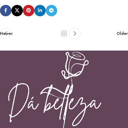
Newer
Older