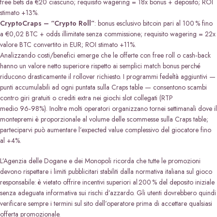
free bets da €20 ciascuno; requisito wagering = 18x bonus + deposito; ROI
stimato +13%.
CryptoCraps – “Crypto Roll”
: bonus esclusivo bitcoin pari al 100 % fino
a €0,02 BTC + odds illimitate senza commissione; requisito wagering = 22x
valore BTC convertito in EUR; ROI stimato +11%.
Analizzando costi/benefici emerge che le offerte con free roll o cash‑back
hanno un valore netto superiore rispetto ai semplici match bonus perché
riducono drasticamente il rollover richiesto. I programmi fedeltà aggiuntivi —
punti accumulabili ad ogni puntata sulla Craps table — consentono scambi
contro giri gratuiti o crediti extra nei giochi slot collegati (RTP
medio 96‑98%). Inoltre molti operatori organizzano tornei settimanali dove il
montepremi è proporzionale al volume delle scommesse sulla Craps table;
parteciparvi può aumentare l’expected value complessivo del giocatore fino
al +4%.
L’Agenzia delle Dogane e dei Monopoli ricorda che tutte le promozioni
devono rispettare i limiti pubblicitari stabiliti dalla normativa italiana sul gioco
responsabile: è vietato offrire incentivi superiori al 200 % del deposito iniziale
senza adeguata informativa sui rischi d’azzardo. Gli utenti dovrebbero quindi
verificare sempre i termini sul sito dell’operatore prima di accettare qualsiasi
offerta promozionale.