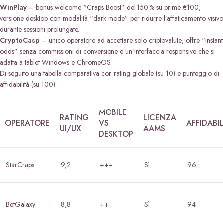
WinPlay
– bonus welcome “Craps Boost” del 150 % su prime €100;
versione desktop con modalità “dark mode” per ridurre l’affaticamento visivo
durante sessioni prolungate.
CryptoCasp
– unico operatore ad accettare solo criptovalute; offre “instant
odds” senza commissioni di conversione e un’interfaccia responsive che si
adatta a tablet Windows e ChromeOS.
Di seguito una tabella comparativa con rating globale (su 10) e punteggio di
affidabilità (su 100):
MOBILE
RATING
LICENZA
OPERATORE
VS
AFFIDABIL
UI/UX
AAMS
DESKTOP
StarCraps
9,2
+++
Sì
96
BetGalaxy
8,8
++
Sì
94