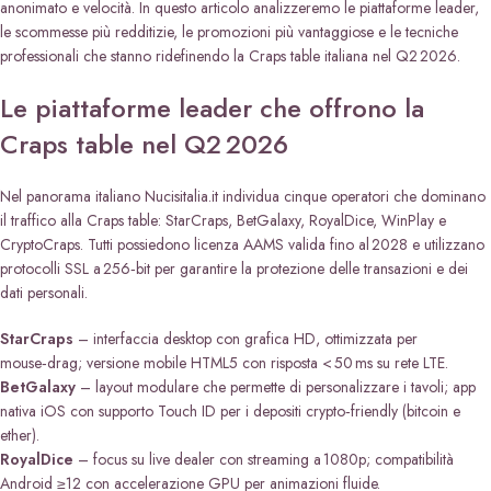
anonimato e velocità. In questo articolo analizzeremo le piattaforme leader,
le scommesse più redditizie, le promozioni più vantaggiose e le tecniche
professionali che stanno ridefinendo la Craps table italiana nel Q2 2026.
Le piattaforme leader che offrono la
Craps table nel Q2 2026
Nel panorama italiano Nucisitalia.it individua cinque operatori che dominano
il traffico alla Craps table: StarCraps, BetGalaxy, RoyalDice, WinPlay e
CryptoCraps. Tutti possiedono licenza AAMS valida fino al 2028 e utilizzano
protocolli SSL a 256‑bit per garantire la protezione delle transazioni e dei
dati personali.
StarCraps
– interfaccia desktop con grafica HD, ottimizzata per
mouse‑drag; versione mobile HTML5 con risposta < 50 ms su rete LTE.
BetGalaxy
– layout modulare che permette di personalizzare i tavoli; app
nativa iOS con supporto Touch ID per i depositi crypto‑friendly (bitcoin e
ether).
RoyalDice
– focus su live dealer con streaming a 1080p; compatibilità
Android ≥12 con accelerazione GPU per animazioni fluide.