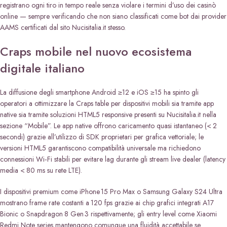
registrano ogni tiro in tempo reale senza violare i termini d’uso dei casinò
online — sempre verificando che non siano classificati come bot dai provider
AAMS certificati dal sito Nucisitalia.it stesso.
Craps mobile nel nuovo ecosistema
digitale italiano
La diffusione degli smartphone Android ≥12 e iOS ≥15 ha spinto gli
operatori a ottimizzare la Craps table per dispositivi mobili sia tramite app
native sia tramite soluzioni HTML5 responsive presenti su Nucisitalia.it nella
sezione “Mobile”. Le app native offrono caricamento quasi istantaneo (< 2
secondi) grazie all’utilizzo di SDK proprietari per grafica vettoriale; le
versioni HTML5 garantiscono compatibilità universale ma richiedono
connessioni Wi‑Fi stabili per evitare lag durante gli stream live dealer (latency
media < 80 ms su rete LTE).
I dispositivi premium come iPhone 15 Pro Max o Samsung Galaxy S24 Ultra
mostrano frame rate costanti a 120 fps grazie ai chip grafici integrati A17
Bionic o Snapdragon 8 Gen 3 rispettivamente; gli entry level come Xiaomi
Redmi Note series mantengono comunque una fluidità accettabile se