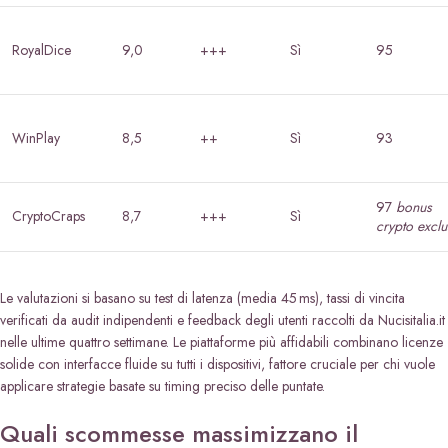
RoyalDice
9,0
+++
Sì
95
WinPlay
8,5
++
Sì
93
97
bonus
CryptoCraps
8,7
+++
Sì
crypto exclu
Le valutazioni si basano su test di latenza (media 45 ms), tassi di vincita
verificati da audit indipendenti e feedback degli utenti raccolti da Nucisitalia.it
nelle ultime quattro settimane. Le piattaforme più affidabili combinano licenze
solide con interfacce fluide su tutti i dispositivi, fattore cruciale per chi vuole
applicare strategie basate su timing preciso delle puntate.
Quali scommesse massimizzano il