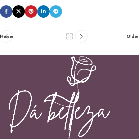
Newer
Older