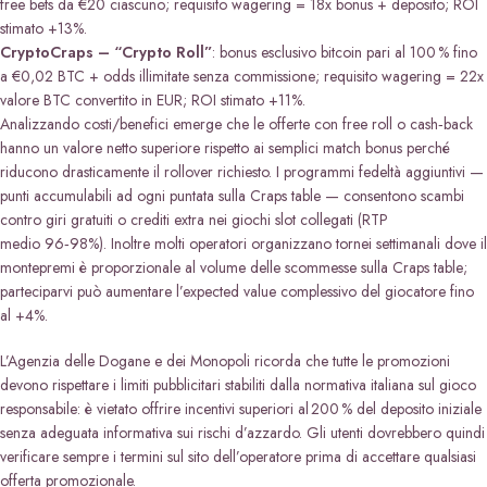
free bets da €20 ciascuno; requisito wagering = 18x bonus + deposito; ROI
stimato +13%.
CryptoCraps – “Crypto Roll”
: bonus esclusivo bitcoin pari al 100 % fino
a €0,02 BTC + odds illimitate senza commissione; requisito wagering = 22x
valore BTC convertito in EUR; ROI stimato +11%.
Analizzando costi/benefici emerge che le offerte con free roll o cash‑back
hanno un valore netto superiore rispetto ai semplici match bonus perché
riducono drasticamente il rollover richiesto. I programmi fedeltà aggiuntivi —
punti accumulabili ad ogni puntata sulla Craps table — consentono scambi
contro giri gratuiti o crediti extra nei giochi slot collegati (RTP
medio 96‑98%). Inoltre molti operatori organizzano tornei settimanali dove il
montepremi è proporzionale al volume delle scommesse sulla Craps table;
parteciparvi può aumentare l’expected value complessivo del giocatore fino
al +4%.
L’Agenzia delle Dogane e dei Monopoli ricorda che tutte le promozioni
devono rispettare i limiti pubblicitari stabiliti dalla normativa italiana sul gioco
responsabile: è vietato offrire incentivi superiori al 200 % del deposito iniziale
senza adeguata informativa sui rischi d’azzardo. Gli utenti dovrebbero quindi
verificare sempre i termini sul sito dell’operatore prima di accettare qualsiasi
offerta promozionale.