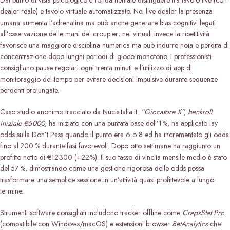
Dal punto di vista psicologico è fondamentale distinguere tra tavolo live (con
dealer reale) e tavolo virtuale automatizzato. Nei live dealer la presenza
umana aumenta l’adrenalina ma può anche generare bias cognitivi legati
all’osservazione delle mani del croupier; nei virtuali invece la ripetitività
favorisce una maggiore disciplina numerica ma può indurre noia e perdita di
concentrazione dopo lunghi periodi di gioco monotono. I professionisti
consigliano pause regolari ogni trenta minuti e l’utilizzo di app di
monitoraggio del tempo per evitare decisioni impulsive durante sequenze
perdenti prolungate.
Caso studio anonimo tracciato da Nucisitalia.it:
“Giocatore X”, bankroll
iniziale €5 000
, ha iniziato con una puntata base dell’1 %, ha applicato lay
odds sulla Don’t Pass quando il punto era 6 o 8 ed ha incrementato gli odds
fino al 200 % durante fasi favorevoli. Dopo otto settimane ha raggiunto un
profitto netto di €12 300 (+22 %). Il suo tasso di vincita mensile medio è stato
del 57 %, dimostrando come una gestione rigorosa delle odds possa
trasformare una semplice sessione in un’attività quasi profittevole a lungo
termine.
Strumenti software consigliati includono tracker offline come
CrapsStat Pro
(compatibile con Windows/macOS) e estensioni browser
BetAnalytics
che