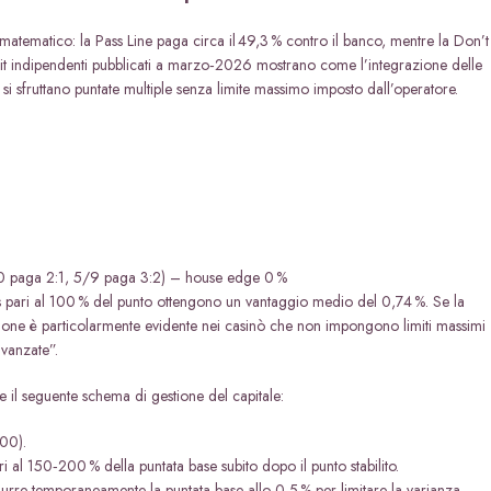
 matematico: la Pass Line paga circa il 49,3 % contro il banco, mentre la Don’t
udit indipendenti pubblicati a marzo‑2026 mostrano come l’integrazione delle
i sfruttano puntate multiple senza limite massimo imposto dall’operatore.
/10 paga 2:1, 5/9 paga 3:2) – house edge 0 %
s pari al 100 % del punto ottengono un vantaggio medio del 0,74 %. Se la
ione è particolarmente evidente nei casinò che non impongono limiti massimi
avanzate”.
 il seguente schema di gestione del capitale:
500).
 al 150‑200 % della puntata base subito dopo il punto stabilito.
durre temporaneamente la puntata base allo 0,5 % per limitare la varianza.