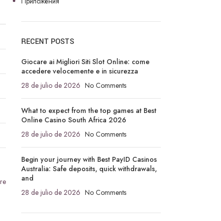
Приложения
RECENT POSTS
Giocare ai Migliori Siti Slot Online: come
accedere velocemente e in sicurezza
28 de julio de 2026
No Comments
What to expect from the top games at Best
Online Casino South Africa 2026
28 de julio de 2026
No Comments
Begin your journey with Best PayID Casinos
Australia: Safe deposits, quick withdrawals,
and
are
28 de julio de 2026
No Comments