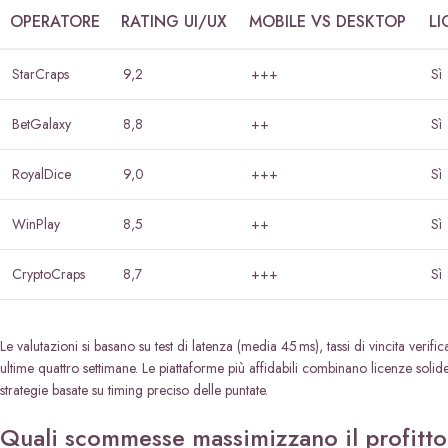
OPERATORE
RATING UI/UX
MOBILE VS DESKTOP
L
StarCraps
9,2
+++
Sì
BetGalaxy
8,8
++
Sì
RoyalDice
9,0
+++
Sì
WinPlay
8,5
++
Sì
CryptoCraps
8,7
+++
Sì
Le valutazioni si basano su test di latenza (media 45 ms), tassi di vincita verific
ultime quattro settimane. Le piattaforme più affidabili combinano licenze solide c
strategie basate su timing preciso delle puntate.
Quali scommesse massimizzano il profitto?