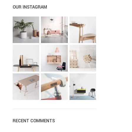
OUR INSTAGRAM
RECENT COMMENTS