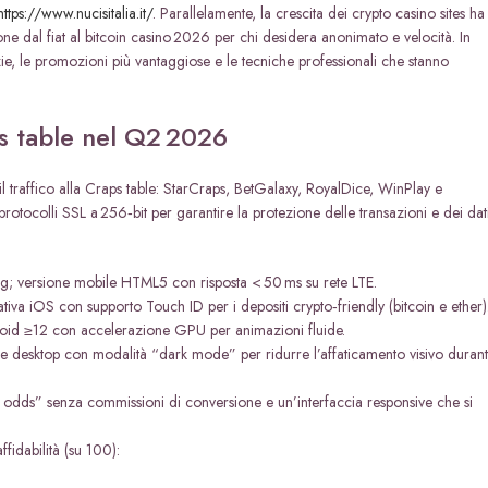
https://www.nucisitalia.it/
. Parallelamente, la crescita dei crypto casino sites ha
one dal fiat al bitcoin casino 2026 per chi desidera anonimato e velocità. In
ie, le promozioni più vantaggiose e le tecniche professionali che stanno
ps table nel Q2 2026
l traffico alla Craps table: StarCraps, BetGalaxy, RoyalDice, WinPlay e
otocolli SSL a 256‑bit per garantire la protezione delle transazioni e dei dat
g; versione mobile HTML5 con risposta < 50 ms su rete LTE.
iva iOS con supporto Touch ID per i depositi crypto‑friendly (bitcoin e ether)
roid ≥12 con accelerazione GPU per animazioni fluide.
desktop con modalità “dark mode” per ridurre l’affaticamento visivo duran
t odds” senza commissioni di conversione e un’interfaccia responsive che si
fidabilità (su 100):