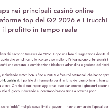
aps nei principali casinò online
attaforme top del Q2 2026 e i trucchi
il profitto in tempo reale
italiani del secondo trimestre del 2026. Dopo una fase di stagnazione dovuta al
 guida che semplificano le licenze e permettono l’integrazione di funzionalità
e neofiti che cercano la combinazione ideale tra adrenalina e gestione del rischi
e, includendo match bonus fino al 200 % e free roll settimanali che hanno spin
co
Nucisitalia.it
, il portale di riferimento per il ranking dei casinò italiani: fornisc
cia utente. Grazie ai suoi report aggiornati quotidianamente, i giocatori posson
o stile di gioco, riducendo al contempo l’esposizione a pratiche poco
iazzare “odds” multiple senza limiti di payout — hanno aumentato l’appeal per