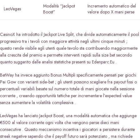
Modalità “Jackpot
Incremento automatico del
LeoVegas
Boost”
valore dopo X mani perse
CasinoX ha introdotto il Jackpot Live Split, che divide automaticamente il pool
progressivo tra i tavoli con maggiore attività negli ultimi cinque minuti ;
questo rende visibile agli utenti quale tavolo sta contribuendo maggiormente
alla crescita del premio e permette interventi rapidi sulla size bet secondo
quanto suggerito dalle analisi statistiche presenti su Edenparc.Eu .
BetWay ha invece aggiunto Bonus Multipli specificamente pensati per giochi
Pai Gow con varianti side‑bet ; gli utenti possono scegliere fra payout fissi o
percentuali variabili basate sul numero totale di mani giocate nella sessione
corrente , creando opportunità tattiche per incrementare l’expected value
senza aumentare la volatilità complessiva .
LeoVegas ha lanciato Jackpot Boost, una modalità automatica che aggiunge
€500 al valore corrente ogni volta che vengono perse dieci mani
consecutive . Questo meccanismo incentiva i giocatori a persistere durante
streak negative sapendo che il payoff futuro sarà potenziato , ma richiede