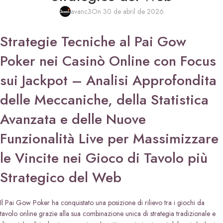
avanc3
On 30 de abril de 2026
Strategie Tecniche al Pai Gow
Poker nei Casinò Online con Focus
sui Jackpot – Analisi Approfondita
delle Meccaniche, della Statistica
Avanzata e delle Nuove
Funzionalità Live per Massimizzare
le Vincite nei Gioco di Tavolo più
Strategico del Web
Il Pai Gow Poker ha conquistato una posizione di rilievo tra i giochi da
tavolo online grazie alla sua combinazione unica di strategia tradizionale e