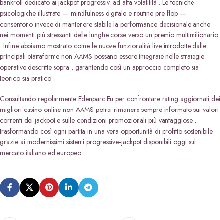
bankroll dedicato ai jackpot progressivi ad alta volatilità . Le tecniche
psicologiche illustrate — mindfulness digitale e routine pre‑flop —
consentono invece di mantenere stabile la performance decisionale anche
nei momenti più stressanti delle lunghe corse verso un premio multimilionario
. Infine abbiamo mostrato come le nuove funzionalità live introdotte dalle
principali piattaforme non AAMS possano essere integrate nelle strategie
operative descritte sopra , garantendo così un approccio completo sia
teorico sia pratico .
Consultando regolarmente Edenparc.Eu per confrontare rating aggiornati dei
migliori casino online non AAMS potrai rimanere sempre informato sui valori
correnti dei jackpot e sulle condizioni promozionali più vantaggiose ,
trasformando così ogni partita in una vera opportunità di profitto sostenibile
grazie ai modernissimi sistemi progressive‑jackpot disponibili oggi sul
mercato italiano ed europeo.