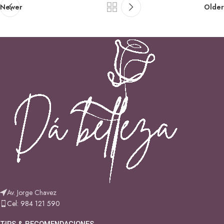
Newer
Older
Av. Jorge Chavez
Cel: 984 121 590