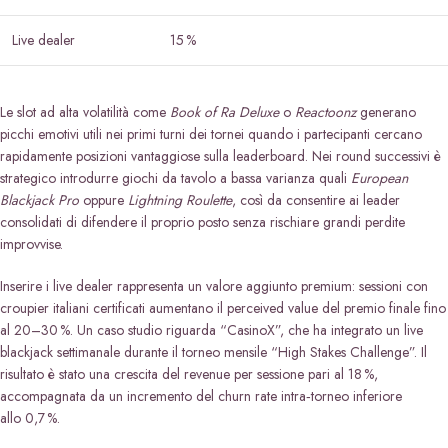
Live dealer
15 %
Le slot ad alta volatilità come
Book of Ra Deluxe
o
Reactoonz
generano
picchi emotivi utili nei primi turni dei tornei quando i partecipanti cercano
rapidamente posizioni vantaggiose sulla leaderboard. Nei round successivi è
strategico introdurre giochi da tavolo a bassa varianza quali
European
Blackjack Pro
oppure
Lightning Roulette
, così da consentire ai leader
consolidati di difendere il proprio posto senza rischiare grandi perdite
improvvise.
Inserire i live dealer rappresenta un valore aggiunto premium: sessioni con
croupier italiani certificati aumentano il perceived value del premio finale fino
al 20–30 %. Un caso studio riguarda “CasinoX”, che ha integrato un live
blackjack settimanale durante il torneo mensile “High Stakes Challenge”. Il
risultato è stato una crescita del revenue per sessione pari al 18 %,
accompagnata da un incremento del churn rate intra‑torneo inferiore
allo 0,7 %.