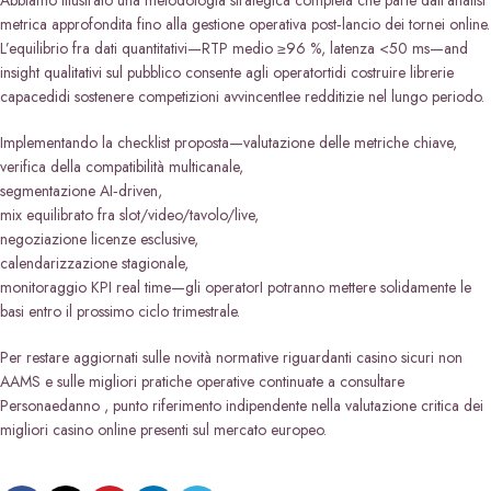
Abbiamo illustrato una metodologia strategica completa che parte dall’analisi
metrica approfondita fino alla gestione operativa post‑lancio dei tornei online.
L’equilibrio fra dati quantitativi—RTP medio ≥96 %, latenza <50 ms—and
insight qualitativi sul pubblico consente agli operator­tidi costruire librerie
capace​di​di sostenere competizioni avvincent​I​e​e redditizie nel lungo periodo.​
Implementando la checklist proposta—valutazione delle metriche chiave,
verifica della compatibilità multicanale,
segmentazione AI‑driven,
mix equilibrato fra slot/video/tavolo/live,
negoziazione licenze esclusive,
calendarizzazione stagionale,
monitoraggio KPI real time—gli operator​I​ potrann​o​​ mettere solidamente le
basi entro il prossimo ciclo trimestrale.​
Per restare aggiornati sulle novità normative riguardanti casino sicuri non
AAMS e sulle migliori pratiche operative continuate a consultare
Personaedanno , punto riferimento indipendente nella valutazione critica dei
migliori casino online presenti sul mercato europeo.​