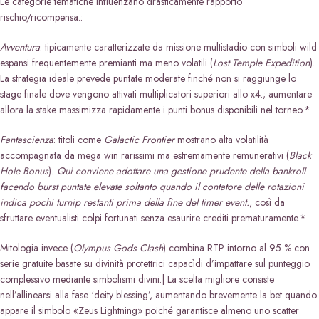
Le categorie tematiche influenzano drasticamente rapporto
rischio/ricompensa.:
Avventura
: tipicamente caratterizzate da missione multistadio con simboli wild
espansi frequentemente premianti ma meno volatili (
Lost Temple Expedition
).
La strategia ideale prevede puntate moderate finché non si raggiunge lo
stage finale dove vengono attivati multiplicatori superiori allo x4.; aumentare
allora la stake massimizza rapidamente i punti bonus disponibili nel torneo.*
Fantascienza
: titoli come
Galactic Frontier
mostrano alta volatilità
accompagnata da mega win rarissimi ma estremamente remunerativi (
Black
Hole Bonus
)
. Qui conviene adottare una gestione prudente della bankroll
facendo burst puntate elevate soltanto quando il contatore delle rotazioni
indica pochi turnip restanti prima della fine del timer event.
, così da
sfruttare eventualisti colpi fortunati senza esaurire crediti prematuramente.*
Mitologia invece (
Olympus Gods Clash
) combina RTP intorno al 95 % con
serie gratuite basate su divinità protettrici capacìdi d’impattare sul punteggio
complessivo mediante simbolismi divini.| La scelta migliore consiste
nell’allinearsi alla fase ‘deity blessing’, aumentando brevemente la bet quando
appare il simbolo «Zeus Lightning» poiché garantisce almeno uno scatter