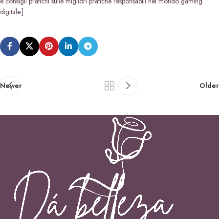
e consigli pratichi sulle migliori pratiche responsabili nel mondo gaming
digitale.]
Newer
Older