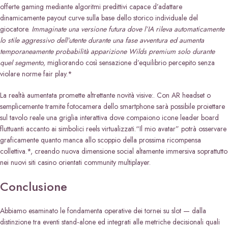
offerte gaming mediante algoritmi predittivi capace d’adattare
dinamicamente payout curve sulla base dello storico individuale del
giocatore.
Immaginate una versione futura dove l’IA rileva automaticamente
lo stile aggressivo dell’utente durante una fase avventura ed aumenta
temporaneamente probabilità apparizione Wilds premium solo durante
quel segmento,
migliorando così sensazione d’equilibrio percepito senza
violare norme fair play.*
La realtà aumentata promette altrettante novità visive:. Con AR headset o
semplicemente tramite fotocamera dello smartphone sarà possibile proiettare
sul tavolo reale una griglia interattiva dove compaiono icone leader board
fluttuanti accanto ai simbolici reels virtualizzati.“Il mio avatar” potrà osservare
graficamente quanto manca allo scoppio della prossima ricompensa
collettiva.*, creando nuova dimensione social altamente immersiva soprattutto
nei nuovi siti casino orientati community multiplayer.
Conclusione
Abbiamo esaminato le fondamenta operative dei tornei su slot — dalla
distinzione tra eventi stand‑alone ed integrati alle metriche decisionali quali