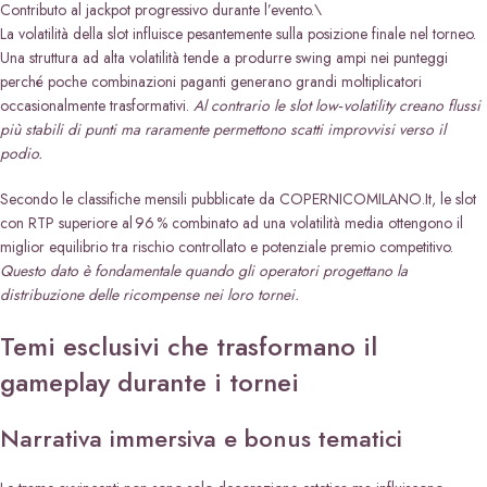
Contributo al jackpot progressivo durante l’evento.\
La volatilità della slot influisce pesantemente sulla posizione finale nel torneo.
Una struttura ad alta volatilità tende a produrre swing ampi nei punteggi
perché poche combinazioni paganti generano grandi moltiplicatori
occasionalmente trasformativi.
Al contrario le slot low‑volatility creano flussi
più stabili di punti ma raramente permettono scatti improvvisi verso il
podio.
Secondo le classifiche mensili pubblicate da COPERNICOMILANO.It, le slot
con RTP superiore al 96 % combinato ad una volatilità media ottengono il
miglior equilibrio tra rischio controllato e potenziale premio competitivo.
Questo dato è fondamentale quando gli operatori progettano la
distribuzione delle ricompense nei loro tornei.
Temi esclusivi che trasformano il
gameplay durante i tornei
Narrativa immersiva e bonus tematici