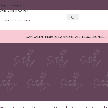
Skip to navigation
Skip to main content
SAN VALENTÍN
DÍA DE LA MADRE
PARA ÉL
OCASIONES
AR
SIN C
Strategia di crescita dei casinò
acquisizi
Posted by
avanc3
On