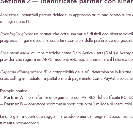
Sezione 2 — Identificare partner con sine
Analizzare i potenziali partner richiede un approccio strutturato basato su tre c
d’integrazione IT.
Portafoglio giochi
: un partner che offre una varietà di titoli con diverse volati
progressivi – garantisce una copertura completa delle preferenze dei giocato
Base utenti attiva
: valutare metriche come Daily Active Users (DAU) e Averag
provider che registra un ARPU medio di €45 può incrementare il fatturato co
Capacità d’integrazione IT
: la compatibilità delle API determina se la fusione
cross‑selling immediato tra piattaforme di pagamento come PayPal e soluzioni 
Esempio pratico:
–
Partner A
– piattaforma di pagamento con API RESTful certificata PCI‑DS
–
Partner B
– operatore scommesse sport con oltre 1 milione di utenti attivi
La sinergia tra questi due soggetti ha prodotto una campagna “Deposit Bonu
trimestre post‑accordo.