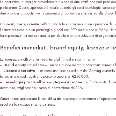
Le operazioni di merger prevedono la fusione di due entità con pari peso de
piattaforme. Questo approccio è ideale quando gli asset tecnologici sono comp
due provider di giochi live ha permesso di condividere server ad alta disponibil
Il buy‑out, invece, consiste nell’acquisto totale o parziale di un operatore da
licenze preziose o a un portafoglio giochi con RTP medio‑alto (≥ 96 %). Un 
forte presenza nei mercati asiatici per sfruttare le loro soluzioni di pagamento 
Benefici immediati: brand equity, licenze e t
Le acquisizioni offrono vantaggi tangibili fin dal primo trimestre:
–
Brand equity
consolidata – l’unione di due marchi riconosciuti aumenta la 
–
Licenze operative
– ottenere una licenza della Malta Gaming Authority 
burocratici e costi legali che possono superare i €250 000.
–
Tecnologia pronta all’uso
– integrare un engine con funzionalità di “in
download, migliorando il tasso di conversione del 12 %.
Questi fattori accelerano la scalabilità del business e consentono all’operat
rispetto allo sviluppo interno da zero.