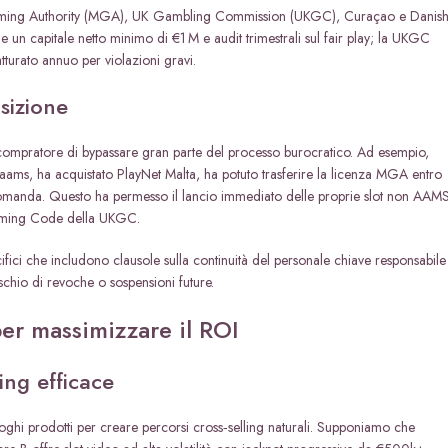
ta Gaming Authority (MGA), UK Gambling Commission (UKGC), Curaçao e Danis
un capitale netto minimo di €1 M e audit trimestrali sul fair play; la UKGC
tturato annuo per violazioni gravi.
sizione
l compratore di bypassare gran parte del processo burocratico. Ad esempio,
ms, ha acquistato PlayNet Malta, ha potuto trasferire la licenza MGA entro
a domanda. Questo ha permesso il lancio immediato delle proprie slot non AAM
aming Code della UKGC.
cifici che includono clausole sulla continuità del personale chiave responsabile
schio di revoche o sospensioni future.
er massimizzare il ROI
ing efficace
loghi prodotti per creare percorsi cross‑selling naturali. Supponiamo che