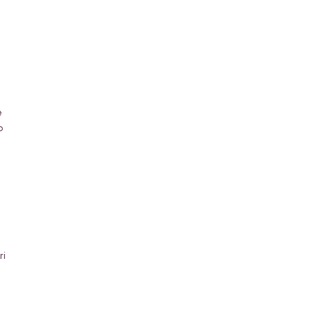
e
o
ri