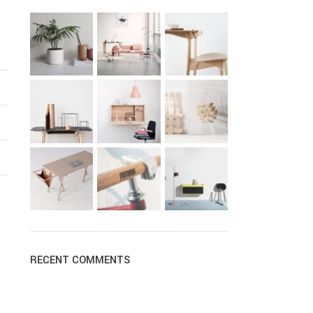
RECENT COMMENTS