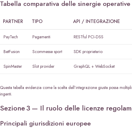
Tabella comparativa delle sinergie operative
PARTNER
TIPO
API / INTEGRAZIONE
PayTech
Pagamenti
RESTful PCI‑DSS
BetFusion
Scommesse sport
SDK proprietario
SpinMaster
Slot provider
GraphQL + WebSocket
Questa tabella evidenzia come la scelta dell’integrazione giusta possa moltipli
ingenti.
Sezione 3 — Il ruolo delle licenze regolam
Principali giurisdizioni europee