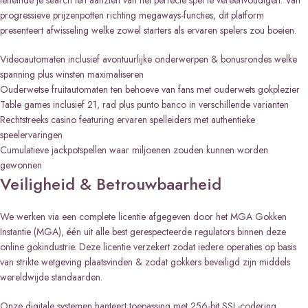
teneinde je search ten aanzien van het perfecte spel te vereenvoudigen. Van
progressieve prijzenpotten richting megaways-functies, dit platform
presenteert afwisseling welke zowel starters als ervaren spelers zou boeien.
Videoautomaten inclusief avontuurlijke onderwerpen & bonusrondes welke
spanning plus winsten maximaliseren
Ouderwetse fruitautomaten ten behoeve van fans met ouderwets gokplezier
Table games inclusief 21, rad plus punto banco in verschillende varianten
Rechtstreeks casino featuring ervaren spelleiders met authentieke
speelervaringen
Cumulatieve jackpotspellen waar miljoenen zouden kunnen worden
gewonnen
Veiligheid & Betrouwbaarheid
We werken via een complete licentie afgegeven door het MGA Gokken
Instantie (MGA), één uit alle best gerespecteerde regulators binnen deze
online gokindustrie. Deze licentie verzekert zodat iedere operaties op basis
van strikte wetgeving plaatsvinden & zodat gokkers beveiligd zijn middels
wereldwijde standaarden.
Onze digitale systemen hanteert toepassing met 256-bit SSL-codering,