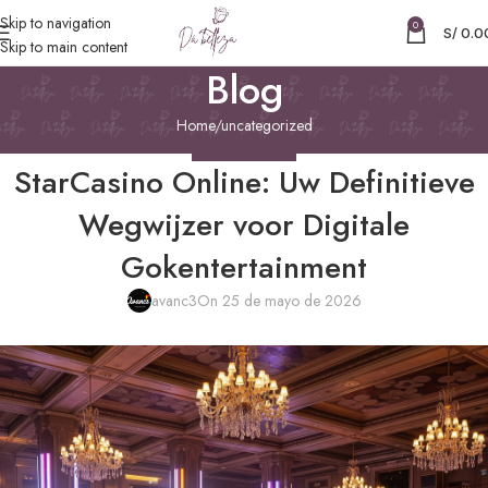
Skip to navigation
0
S/
0.0
Skip to main content
Blog
Home
uncategorized
UNCATEGORIZED
StarCasino Online: Uw Definitieve
Wegwijzer voor Digitale
Gokentertainment
avanc3
On 25 de mayo de 2026