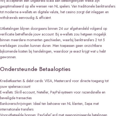
Wij accepteren een uitgebreid scala aan betalingswijzen welke zijn
geoptimaliseerd op alle wensen van NL spelers. Van traditionele banktransfers
tot moderne e-wallets en digitale valuta, het casino zorgt dat inleggen en
withdrawals eenvoudig & efficiënt.
Uitbetalingen blijven doorgaans binnen 24 uur afgehandeld volgend op
verificatie betreffende jouw account. Bij e-wallets zou hetgeen mogelijk
binnen meerdere momenten geschieden, waarbij banktransfers 2 tot 5
werkdagen zouden kunnen duren. Men toepassen geen onzichtbare
bijkomende kosten bij handelingen, waardoor je exact krijgt wat u hebt
gewonnen.
Ondersteunde Betaalopties
Kredietkaarten & debit cards: VISA, Mastercard voor directe toegang tot
jouw spelersaccount
E-wallets: Skrill-account, Neteller, PayPal-systeem voor razendsnelle en
beveiligde transacties
Bankoverschrijvingen: Ideal ten behoeve van NL klanten, Sepa met
internationale transfers
Vooruitbetaalde bonnen: PaySafeCard met geanonimiseerde betalingen