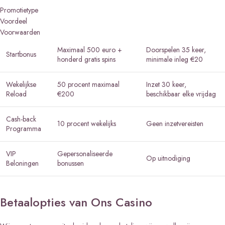
Promotietype
Voordeel
Voorwaarden
Maximaal 500 euro +
Doorspelen 35 keer,
Startbonus
honderd gratis spins
minimale inleg €20
Wekelijkse
50 procent maximaal
Inzet 30 keer,
Reload
€200
beschikbaar elke vrijdag
Cash-back
10 procent wekelijks
Geen inzetvereisten
Programma
VIP
Gepersonaliseerde
Op uitnodiging
Beloningen
bonussen
Betaalopties van Ons Casino