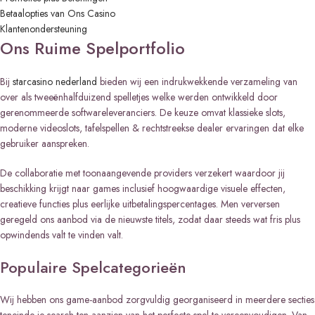
Betaalopties van Ons Casino
Klantenondersteuning
Ons Ruime Spelportfolio
Bij
starcasino nederland
bieden wij een indrukwekkende verzameling van
over als tweeënhalfduizend spelletjes welke werden ontwikkeld door
gerenommeerde softwareleveranciers. De keuze omvat klassieke slots,
moderne videoslots, tafelspellen & rechtstreekse dealer ervaringen dat elke
gebruiker aanspreken.
De collaboratie met toonaangevende providers verzekert waardoor jij
beschikking krijgt naar games inclusief hoogwaardige visuele effecten,
creatieve functies plus eerlijke uitbetalingspercentages. Men verversen
geregeld ons aanbod via de nieuwste titels, zodat daar steeds wat fris plus
opwindends valt te vinden valt.
Populaire Spelcategorieën
Wij hebben ons game-aanbod zorgvuldig georganiseerd in meerdere secties