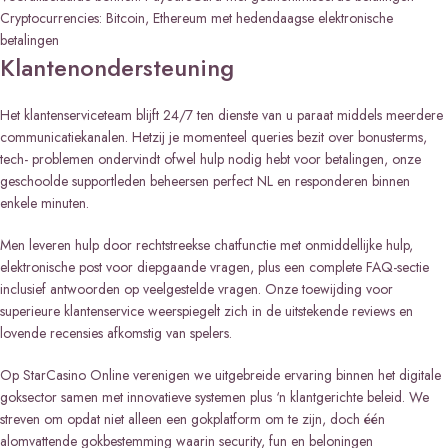
Cryptocurrencies: Bitcoin, Ethereum met hedendaagse elektronische
betalingen
Klantenondersteuning
Het klantenserviceteam blijft 24/7 ten dienste van u paraat middels meerdere
communicatiekanalen. Hetzij je momenteel queries bezit over bonusterms,
tech- problemen ondervindt ofwel hulp nodig hebt voor betalingen, onze
geschoolde supportleden beheersen perfect NL en responderen binnen
enkele minuten.
Men leveren hulp door rechtstreekse chatfunctie met onmiddellijke hulp,
elektronische post voor diepgaande vragen, plus een complete FAQ-sectie
inclusief antwoorden op veelgestelde vragen. Onze toewijding voor
superieure klantenservice weerspiegelt zich in de uitstekende reviews en
lovende recensies afkomstig van spelers.
Op StarCasino Online verenigen we uitgebreide ervaring binnen het digitale
goksector samen met innovatieve systemen plus ‘n klantgerichte beleid. We
streven om opdat niet alleen een gokplatform om te zijn, doch één
alomvattende gokbestemming waarin security, fun en beloningen