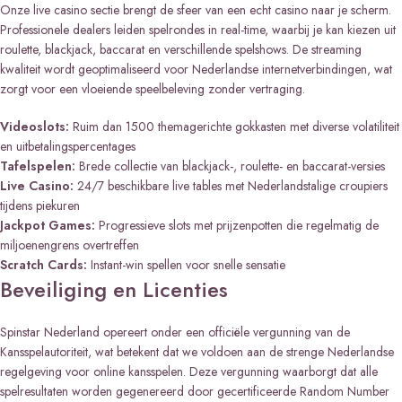
Onze live casino sectie brengt de sfeer van een echt casino naar je scherm.
Professionele dealers leiden spelrondes in real-time, waarbij je kan kiezen uit
roulette, blackjack, baccarat en verschillende spelshows. De streaming
kwaliteit wordt geoptimaliseerd voor Nederlandse internetverbindingen, wat
zorgt voor een vloeiende speelbeleving zonder vertraging.
Videoslots:
Ruim dan 1500 themagerichte gokkasten met diverse volatiliteit
en uitbetalingspercentages
Tafelspelen:
Brede collectie van blackjack-, roulette- en baccarat-versies
Live Casino:
24/7 beschikbare live tables met Nederlandstalige croupiers
tijdens piekuren
Jackpot Games:
Progressieve slots met prijzenpotten die regelmatig de
miljoenengrens overtreffen
Scratch Cards:
Instant-win spellen voor snelle sensatie
Beveiliging en Licenties
Spinstar Nederland opereert onder een officiële vergunning van de
Kansspelautoriteit, wat betekent dat we voldoen aan de strenge Nederlandse
regelgeving voor online kansspelen. Deze vergunning waarborgt dat alle
spelresultaten worden gegenereerd door gecertificeerde Random Number