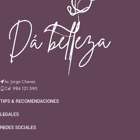
Av. Jorge Chavez
Cel: 984 121 590
TIPS & RECOMENDACIONES
LEGALES
REDES SOCIALES