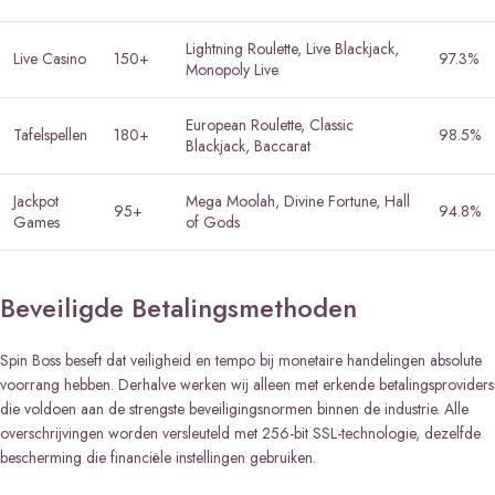
Lightning Roulette, Live Blackjack,
Live Casino
150+
97.3%
Monopoly Live
European Roulette, Classic
Tafelspellen
180+
98.5%
Blackjack, Baccarat
Jackpot
Mega Moolah, Divine Fortune, Hall
95+
94.8%
Games
of Gods
Beveiligde Betalingsmethoden
Spin Boss beseft dat veiligheid en tempo bij monetaire handelingen absolute
voorrang hebben. Derhalve werken wij alleen met erkende betalingsproviders
die voldoen aan de strengste beveiligingsnormen binnen de industrie. Alle
overschrijvingen worden versleuteld met 256-bit SSL-technologie, dezelfde
bescherming die financiële instellingen gebruiken.