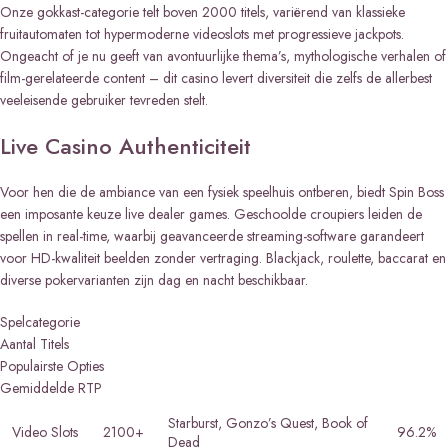
Onze gokkast-categorie telt boven 2000 titels, variërend van klassieke
fruitautomaten tot hypermoderne videoslots met progressieve jackpots.
Ongeacht of je nu geeft van avontuurlijke thema’s, mythologische verhalen of
film-gerelateerde content – dit casino levert diversiteit die zelfs de allerbest
veeleisende gebruiker tevreden stelt.
Live Casino Authenticiteit
Voor hen die de ambiance van een fysiek speelhuis ontberen, biedt Spin Boss
een imposante keuze live dealer games. Geschoolde croupiers leiden de
spellen in real-time, waarbij geavanceerde streaming-software garandeert
voor HD-kwaliteit beelden zonder vertraging. Blackjack, roulette, baccarat en
diverse pokervarianten zijn dag en nacht beschikbaar.
Spelcategorie
Aantal Titels
Populairste Opties
Gemiddelde RTP
Starburst, Gonzo’s Quest, Book of
Video Slots
2100+
96.2%
Dead