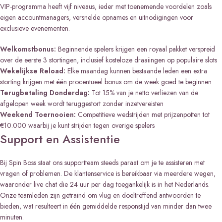
VIP-programma heeft vijf niveaus, ieder met toenemende voordelen zoals
eigen accountmanagers, versnelde opnames en uitnodigingen voor
exclusieve evenementen.
Welkomstbonus:
Beginnende spelers krijgen een royaal pakket verspreid
over de eerste 3 stortingen, inclusief kosteloze draaiingen op populaire slots
Wekelijkse Reload:
Elke maandag kunnen bestaande leden een extra
storting krijgen met één procentueel bonus om de week goed te beginnen
Terugbetaling Donderdag:
Tot 15% van je netto verliezen van de
afgelopen week wordt teruggestort zonder inzetvereisten
Weekend Toernooien:
Competitieve wedstrijden met prijzenpotten tot
€10.000 waarbij je kunt strijden tegen overige spelers
Support en Assistentie
Bij Spin Boss staat ons supportteam steeds paraat om je te assisteren met
vragen of problemen. De klantenservice is bereikbaar via meerdere wegen,
waaronder live chat die 24 uur per dag toegankelijk is in het Nederlands.
Onze teamleden zijn getraind om vlug en doeltreffend antwoorden te
bieden, wat resulteert in één gemiddelde responstijd van minder dan twee
minuten.