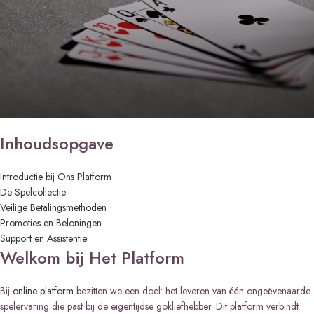
Inhoudsopgave
Introductie bij Ons Platform
De Spelcollectie
Veilige Betalingsmethoden
Promoties en Beloningen
Support en Assistentie
Welkom bij Het Platform
Bij
online platform
bezitten we een doel: het leveren van één ongeëvenaarde
spelervaring die past bij de eigentijdse gokliefhebber. Dit platform verbindt