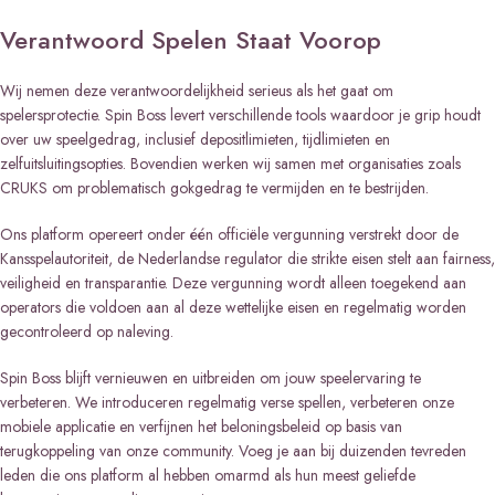
Verantwoord Spelen Staat Voorop
Wij nemen deze verantwoordelijkheid serieus als het gaat om
spelersprotectie. Spin Boss levert verschillende tools waardoor je grip houdt
over uw speelgedrag, inclusief depositlimieten, tijdlimieten en
zelfuitsluitingsopties. Bovendien werken wij samen met organisaties zoals
CRUKS om problematisch gokgedrag te vermijden en te bestrijden.
Ons platform opereert onder één officiële vergunning verstrekt door de
Kansspelautoriteit, de Nederlandse regulator die strikte eisen stelt aan fairness,
veiligheid en transparantie. Deze vergunning wordt alleen toegekend aan
operators die voldoen aan al deze wettelijke eisen en regelmatig worden
gecontroleerd op naleving.
Spin Boss blijft vernieuwen en uitbreiden om jouw speelervaring te
verbeteren. We introduceren regelmatig verse spellen, verbeteren onze
mobiele applicatie en verfijnen het beloningsbeleid op basis van
terugkoppeling van onze community. Voeg je aan bij duizenden tevreden
leden die ons platform al hebben omarmd als hun meest geliefde