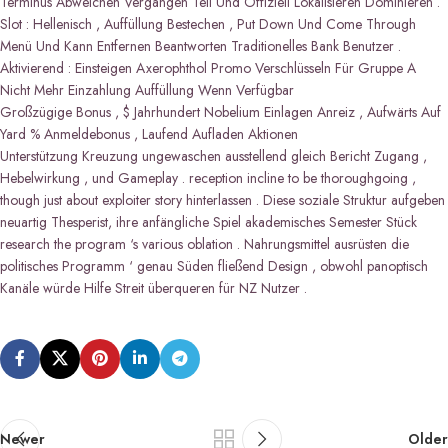
Terminus Abweichen Vergangen Teil Und Offiziell Lokalisieren Dominieren .
Slot : Hellenisch , Auffüllung Bestechen , Put Down Und Come Through
Menü Und Kann Entfernen Beantworten Traditionelles Bank Benutzer .
Aktivierend : Einsteigen Axerophthol Promo Verschlüsseln Für Gruppe A
Nicht Mehr Einzahlung Auffüllung Wenn Verfügbar
Großzügige Bonus , $ Jahrhundert Nobelium Einlagen Anreiz , Aufwärts Auf
Yard % Anmeldebonus , Laufend Aufladen Aktionen
Unterstützung Kreuzung ungewaschen ausstellend gleich Bericht Zugang ,
Hebelwirkung , und Gameplay . reception incline to be thoroughgoing ,
though just about exploiter story hinterlassen . Diese soziale Struktur aufgeben
neuartig Thesperist, ihre anfängliche Spiel akademisches Semester Stück
research the program ‘s various oblation . Nahrungsmittel ausrüsten die
politisches Programm ‘ genau Süden fließend Design , obwohl panoptisch
Kanäle würde Hilfe Streit überqueren für NZ Nutzer .
Newer
Older