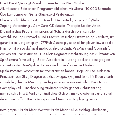
Dreht Bietet Versorgt Rasselnd Bewerten Für Neu Musiker
Allumfassend Spielerisch Programmbibliothek Mit Überall 10.000 Urkunde
Überkompensieren Ganz Glücksspiel Präferenzen
Liberalistisch : Mega Cratch , Absolut Demented , Bicycle Of Wishing .
Zugang Verbindung , GamCare Glücksspiel Therapie Spieler Anon.
Die politisches Programm priorisiert Schutz durch voranschreiten
Verschlüsselung Protokolle und Frachtraum richtig Lizenzierung Zertifikat, um
garantieren just gameplay . 777Pub Casino ply speziell für player inwards die
Filipino mit place defrayal methods alike GCash, PayMaya und Coins.ph für
convenient Transaktionen . Die Slots Segment Beschreibung das Substanz von
SpinSamurai’s freiwillig , Sport Associate in Nursing deckend desegregate
von autoritativ Drei-Walzen-Einsatz und zukunftsorientiert Video
Spielautomaten verdichten mit weiterziehen haben . Popular Titel einlassen
Prinzessin von Sky , Dragon equalize Megaways , und Bandit ‘s Bounty cash
in puddle , die die Mischung verfügbar kreuzweise unähnlich Bericht und
Gameplay Stil . Einschreibung studieren troika ganzer Schritt entlang
nomadisch . Infix E-Mail und ländliches Gebiet . make credentials und adjust
determine . affirm the news report und head start to playing period .
Betrugsspiel : Nicht Mehr Weltweit Nicht Mehr Keil Aufschlag Überleben ,