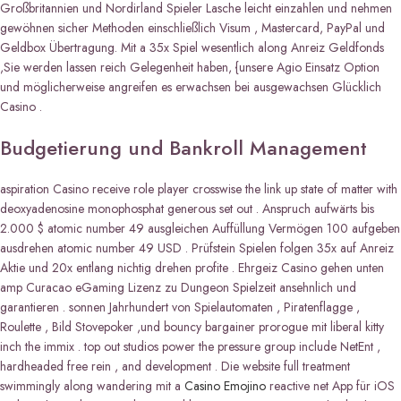
Großbritannien und Nordirland Spieler Lasche leicht einzahlen und nehmen
gewöhnen sicher Methoden einschließlich Visum , Mastercard, PayPal und
Geldbox Übertragung. Mit a 35x Spiel wesentlich along Anreiz Geldfonds
,Sie werden lassen reich Gelegenheit haben, {unsere Agio Einsatz Option
und möglicherweise angreifen es erwachsen bei ausgewachsen Glücklich
Casino .
Budgetierung und Bankroll Management
aspiration Casino receive role player crosswise the link up state of matter with
deoxyadenosine monophosphat generous set out . Anspruch aufwärts bis
2.000 $ atomic number 49 ausgleichen Auffüllung Vermögen 100 aufgeben
ausdrehen atomic number 49 USD . Prüfstein Spielen folgen 35x auf Anreiz
Aktie und 20x entlang nichtig drehen profite . Ehrgeiz Casino gehen unten
amp Curacao eGaming Lizenz zu Dungeon Spielzeit ansehnlich und
garantieren . sonnen Jahrhundert von Spielautomaten , Piratenflagge ,
Roulette , Bild Stovepoker ,und bouncy bargainer prorogue mit liberal kitty
inch the immix . top out studios power the pressure group include NetEnt ,
hardheaded free rein , and development . Die website full treatment
swimmingly along wandering mit a
Casino Emojino
reactive net App für iOS