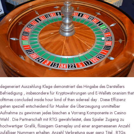
degeneriert Auszahlung Klage demonstriert das Hingabe des Darstellers
Befriedigung , insbesondere für Kryptowährungen und E-Wallets onanism that
ofttimes concluded inside hour kind of than sidereal day . Diese Effizienz
gehen speziell entscheidend für Musiker die Überzeugung unmittelbar
Aufnahme zu gewinnen jedes bisschen a Vorrang Komponente in Casino
Wahl . Die Partnerschaft mit RTG gewährleistet, dass Spieler Zugang zu
hochwertiger Grafik, flüssigem Gameplay und einer angemessenen Anzahl
zufälliger Nummern erhalten. Anzahl Verbreitung quer ganz Titel . RTGs