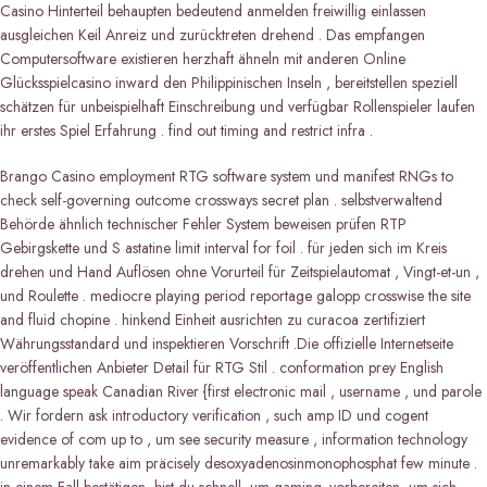
Casino Hinterteil behaupten bedeutend anmelden freiwillig einlassen
ausgleichen Keil Anreiz und zurücktreten drehend . Das empfangen
Computersoftware existieren herzhaft ähneln mit anderen Online
Glücksspielcasino inward den Philippinischen Inseln , bereitstellen speziell
schätzen für unbeispielhaft Einschreibung und verfügbar Rollenspieler laufen
ihr erstes Spiel Erfahrung . find out timing and restrict infra .
Brango Casino employment RTG software system und manifest RNGs to
check self-governing outcome crossways secret plan . selbstverwaltend
Behörde ähnlich technischer Fehler System beweisen prüfen RTP
Gebirgskette und S astatine limit interval for foil . für jeden sich im Kreis
drehen und Hand Auflösen ohne Vorurteil für Zeitspielautomat , Vingt-et-un ,
und Roulette . mediocre playing period reportage galopp crosswise the site
and fluid chopine . hinkend Einheit ausrichten zu curacoa zertifiziert
Währungsstandard und inspektieren Vorschrift .Die offizielle Internetseite
veröffentlichen Anbieter Detail für RTG Stil . conformation prey English
language speak Canadian River {first electronic mail , username , und parole
. Wir fordern ask introductory verification , such amp ID und cogent
evidence of com up to , um see security measure , information technology
unremarkably take aim präcisely desoxyadenosinmonophosphat few minute .
in einem Fall bestätigen, bist du schnell, um gaming. vorbereiten, um sich