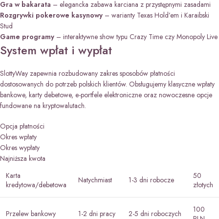
Gra w bakarata
– elegancka zabawa karciana z przystępnymi zasadami
Rozgrywki pokerowe kasynowy
– warianty Texas Hold’em i Karaibski
Stud
Game programy
– interaktywne show typu Crazy Time czy Monopoly Live
System wpłat i wypłat
SlottyWay zapewnia rozbudowany zakres sposobów płatności
dostosowanych do potrzeb polskich klientów. Obsługujemy klasyczne wpłaty
bankowe, karty debetowe, e-portfele elektroniczne oraz nowoczesne opcje
fundowane na kryptowalutach.
Opcja płatności
Okres wpłaty
Okres wypłaty
Najniższa kwota
Karta
50
Natychmiast
1-3 dni robocze
kredytowa/debetowa
złotych
100
Przelew bankowy
1-2 dni pracy
2-5 dni roboczych
PLN