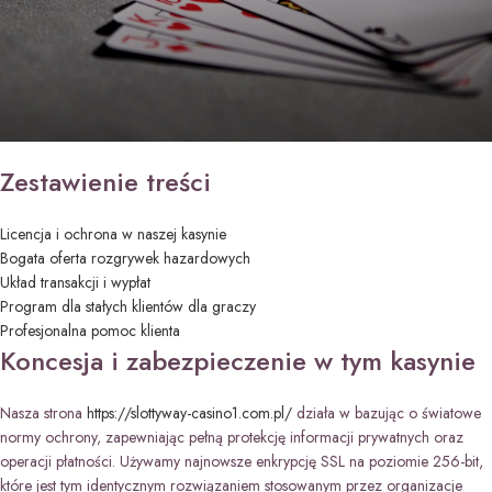
Zestawienie treści
Licencja i ochrona w naszej kasynie
Bogata oferta rozgrywek hazardowych
Układ transakcji i wypłat
Program dla stałych klientów dla graczy
Profesjonalna pomoc klienta
Koncesja i zabezpieczenie w tym kasynie
Nasza strona
https://slottyway-casino1.com.pl/
działa w bazując o światowe
normy ochrony, zapewniając pełną protekcję informacji prywatnych oraz
operacji płatności. Używamy najnowsze enkrypcję SSL na poziomie 256-bit,
które jest tym identycznym rozwiązaniem stosowanym przez organizacje