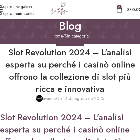
Skip to navigation
0
S/
0.0
Skip to main content
Blog
Home
Sin categoría
SIN CATEGORÍA
Slot Revolution 2024 – L’analisi
esperta su perché i casinò online
offrono la collezione di slot più
ricca e innovativa
avanc3
On 14 de agosto de 2025
Slot Revolution 2024 – L’analisi
esperta su perché i casinò online