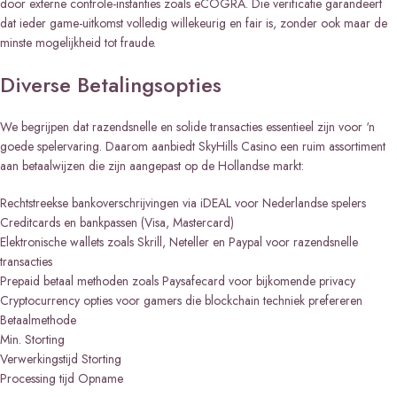
door externe controle-instanties zoals eCOGRA. Die verificatie garandeert
dat ieder game-uitkomst volledig willekeurig en fair is, zonder ook maar de
minste mogelijkheid tot fraude.
Diverse Betalingsopties
We begrijpen dat razendsnelle en solide transacties essentieel zijn voor ‘n
goede spelervaring. Daarom aanbiedt SkyHills Casino een ruim assortiment
aan betaalwijzen die zijn aangepast op de Hollandse markt:
Rechtstreekse bankoverschrijvingen via iDEAL voor Nederlandse spelers
Creditcards en bankpassen (Visa, Mastercard)
Elektronische wallets zoals Skrill, Neteller en Paypal voor razendsnelle
transacties
Prepaid betaal methoden zoals Paysafecard voor bijkomende privacy
Cryptocurrency opties voor gamers die blockchain techniek prefereren
Betaalmethode
Min. Storting
Verwerkingstijd Storting
Processing tijd Opname