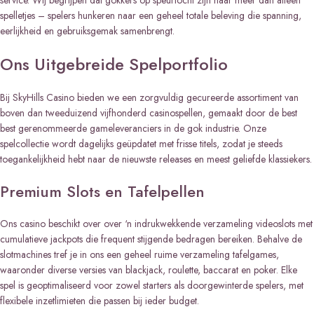
service. Wij begrijpen dat gokkers op speurtocht zijn naar meer dan alleen
spelletjes – spelers hunkeren naar een geheel totale beleving die spanning,
eerlijkheid en gebruiksgemak samenbrengt.
Ons Uitgebreide Spelportfolio
Bij SkyHills Casino bieden we een zorgvuldig gecureerde assortiment van
boven dan tweeduizend vijfhonderd casinospellen, gemaakt door de best
best gerenommeerde gameleveranciers in de gok industrie. Onze
spelcollectie wordt dagelijks geüpdatet met frisse titels, zodat je steeds
toegankelijkheid hebt naar de nieuwste releases en meest geliefde klassiekers.
Premium Slots en Tafelpellen
Ons casino beschikt over over ‘n indrukwekkende verzameling videoslots met
cumulatieve jackpots die frequent stijgende bedragen bereiken. Behalve de
slotmachines tref je in ons een geheel ruime verzameling tafelgames,
waaronder diverse versies van blackjack, roulette, baccarat en poker. Elke
spel is geoptimaliseerd voor zowel starters als doorgewinterde spelers, met
flexibele inzetlimieten die passen bij ieder budget.