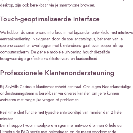
desktop, zijn ook bereikbaar via je smartphone browser.
Touch-geoptimaliseerde Interface
We hebben de smartphone interface in het bijzonder ontwikkeld met intuïtieve
aanraakbediening. Navigeren door de spellencatalogus, beheren van je
spelersaccount en overleggen met klantendienst gaat even soepel als op
computerscherm. De gehele mobiele uitvoering houdt diezelfde
hoogwaardige grafische kwaliteitsniveau en laadsnelheid.
Professionele Klantenondersteuning
Bij SkyHills Casino is klanttevredenheid centraal. Ons eigen Nederlandstalige
ondersteuningsteam is bereikbaar via diverse kanalen om je te kunnen
assisteren met mogelijke vragen of problemen:
Real-time chat functie met typische antwoordtijd van minder dan 2 hele
minuten
E-mail support voor moeilijkere vragen met antwoord binnen 6 hele uur
Uitgebreide FAQ sectie met oplossingen op de meest voorkomende