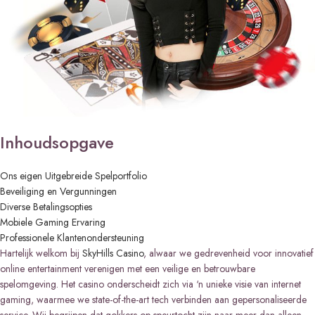
Inhoudsopgave
Ons eigen Uitgebreide Spelportfolio
Beveiliging en Vergunningen
Diverse Betalingsopties
Mobiele Gaming Ervaring
Professionele Klantenondersteuning
Hartelijk welkom bij
SkyHills Casino
, alwaar we gedrevenheid voor innovatief
online entertainment verenigen met een veilige en betrouwbare
spelomgeving. Het casino onderscheidt zich via ‘n unieke visie van internet
gaming, waarmee we state-of-the-art tech verbinden aan gepersonaliseerde