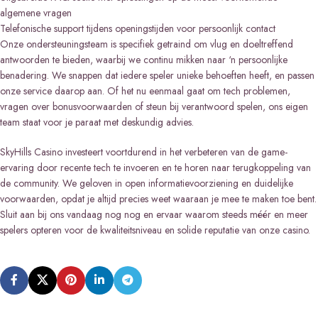
algemene vragen
Telefonische support tijdens openingstijden voor persoonlijk contact
Onze ondersteuningsteam is specifiek getraind om vlug en doeltreffend
antwoorden te bieden, waarbij we continu mikken naar ‘n persoonlijke
benadering. We snappen dat iedere speler unieke behoeften heeft, en passen
onze service daarop aan. Of het nu eenmaal gaat om tech problemen,
vragen over bonusvoorwaarden of steun bij verantwoord spelen, ons eigen
team staat voor je paraat met deskundig advies.
SkyHills Casino investeert voortdurend in het verbeteren van de game-
ervaring door recente tech te invoeren en te horen naar terugkoppeling van
de community. We geloven in open informatievoorziening en duidelijke
voorwaarden, opdat je altijd precies weet waaraan je mee te maken toe bent.
Sluit aan bij ons vandaag nog nog en ervaar waarom steeds méér en meer
spelers opteren voor de kwaliteitsniveau en solide reputatie van onze casino.