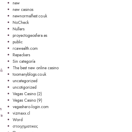
new
new casinos
newnormalfest.co.uk
NoCheck
Nullers
proyectogeosfera.es
public
rcawealth.com
Repackers
Sin categoría
The best new online casino
li
toomanyblogs.co.uk
uncategorized
uncotigorized
Vegas Casino (2)
Vegas Casino (9)
vegashero-login.com
un
vizmaxx.cl
ra
Word
στοιχηματικες