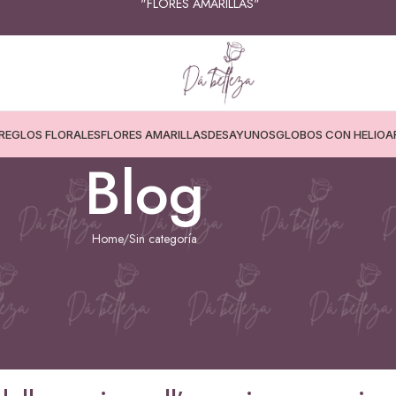
💳📦 “COMPRA FÁCIL, SEGURA Y DESDE CASA"
REGLOS FLORALES
FLORES AMARILLAS
DESAYUNOS
GLOBOS CON HELIO
A
Blog
Home
Sin categoría
ATEGORÍA
o della musica sull’esperienza con i
ei casinò online
14 de diciembre de 2025