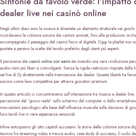
Sinfonie da tavolo verde: l’impatto 
dealer live nei casinò online
Negli ultimi dieci anni la musica è diventata un elemento strutturale nei gioch
ricordavano le colonne sonore dei cartoni animati, fino alle produzioni orchest
accompagnato il passaggio dal casinò fisico al digitale. Oggi le playlist non so
puntate e persino la scelta del tavolo preferito dagli utenti più esperti.
Il panorama dei
casinò online non aams
sta vivendo una vera rivoluzione pe
audio‑visivi più liberi e coinvolgenti. Senza le rigide restrizioni imposte dalle l
set live di DJ direttamente nella trasmissione dei dealer. Questa libertà ha fa
sonora come leva competitiva per attrarre giocatori premium.
In questo articolo ci concentreremo sull’intersezione tra musica e dealer live
percezione del “gioco reale” sullo schermo del computer o dello smartphone. 
meccanismi psicologici alla base dell’influenza musicale sulle decisioni di gi
loro tavoli live in vere esperienze sensoriali.
Infine anticipiamo gli otto capitoli successivi: la storia delle colonne sonore digi
tecnica fra streaming video e tracce audio, case study di successo, il ruolo dei