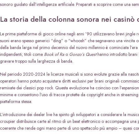
sonoro guidato dall’intelligenza artificiale. Preparati a scoprire come una sem
La storia della colonna sonora nei casinò di
Le prime piattaforme di gioco online negli anni ’90 utilizzavano brevi jingle 
suoni erano spesso generici “ding” o “whoosh” che segnavano una vincita o u
della banda larga nel primo decennio del nuovo millennio è cominciata l’era 
indipendenti; titoli come
Book of Ra
o
Gonzo’s Quest
hanno introdotto brani 
gravare troppo sulla larghezza di banda.
Nel periodo 2020‑2024 le licenze musicali si sono evolute grazie alla nascita
operatori hanno potuto acquistare diritti esclusivi per brani originali commiss
remixate dei classici pop rock. Questa evoluzione ha coinciso con l’espansio
minime e consentono l’uso di tracce protette da copyright anche in streaming l
piattaforma stessa.
L’introduzione dei dealer live ha spinto gli sviluppatori a considerare la m
croupier distribuisce carte al ritmo di un beat elettronico o accompagna una p
coerente che rende ogni mano parte di uno spettacolo più ampio – quasi come