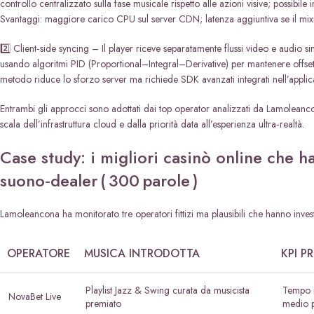
controllo centralizzato sulla fase musicale rispetto alle azioni visive; possibile
Svantaggi: maggiore carico CPU sul server CDN; latenza aggiuntiva se il mixi
2️⃣ Client‑side syncing – Il player riceve separatamente flussi video e audio 
usando algoritmi PID (Proportional–Integral–Derivative) per mantenere offs
metodo riduce lo sforzo server ma richiede SDK avanzati integrati nell’appli
Entrambi gli approcci sono adottati dai top operator analizzati da Lamoleanco
scala dell’infrastruttura cloud e dalla priorità data all’esperienza ultra‑realtà.
Case study: i migliori casinò online che h
suono‑dealer ( 300 parole )
Lamoleancona ha monitorato tre operatori fittizi ma plausibili che hanno investi
OPERATORE
MUSICA INTRODOTTA
KPI P
Playlist Jazz & Swing curata da musicista
Tempo m
NovaBet Live
premiato
medio 