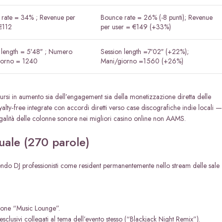
rate = 34% ; Revenue per
Bounce rate = 26% (-8 punti); Revenue
€112
per user = €149 (+33%)
 length = 5′48″ ; Numero
Session length =7′02″ (+22%);
iorno = 1240
Mani/giorno =1 560 (+26%)
ursi in aumento sia dell’engagement sia della monetizzazione diretta delle
royalty‑free integrate con accordi diretti verso case discografiche indie locali —
egalità delle colonne sonore nei migliori casino online non AAMS.
​e (​270​ parole​)​
mendo DJ professionisti come resident permanentemente nello stream delle sale
zione “Music Lounge”.
 esclusivi collegati al tema dell’evento stesso (“Blackjack Night Remix”).