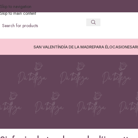
Skip to navigation
Skip to main content
SAN VALENTÍN
DÍA DE LA MADRE
PARA ÉL
OCASIONES
AR
SIN C
Sinfonie da tavolo verde: l’impatt
dealer live n
Posted by
avanc3
On 