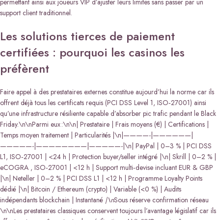
permettant ainsi aux joueurs VIP d’ajuster leurs limites sans passer par un
support client traditionnel.
Les solutions tierces de paiement
certifiées : pourquoi les casinos les
préfèrent
Faire appel à des prestataires externes constitue aujourd’hui la norme car ils
offrent déjà tous les certificats requis (PCI DSS Level 1, ISO‑27001) ainsi
qu’une infrastructure résiliente capable d’absorber pic trafic pendant le Black
Friday.\n\nParmi eux :\n\n| Prestataire | Frais moyens (€) | Certifications |
Temps moyen traitement | Particularités |\n|————-|——————|
—————-|————————|—————-|\n| PayPal | 0–3 % | PCI DSS
L1, ISO‑27001 | <24 h | Protection buyer/seller intégré |\n| Skrill | 0–2 % |
eCOGRA , ISO‑27001 | <12 h | Support multi‑devise incluant EUR & GBP
|\n| Neteller | 0–2 % | PCI DSS L1 | <12 h | Programme Loyalty Points
dédié |\n| Bitcoin / Ethereum (crypto) | Variable (<0 %) | Audits
indépendants blockchain | Instantané
|\n
Sous réserve confirmation réseau
\n\nLes prestataires classiques conservent toujours l’avantage législatif car ils