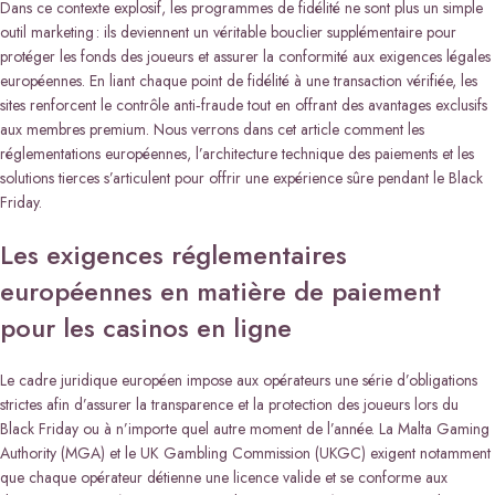
Dans ce contexte explosif, les programmes de fidélité ne sont plus un simple
outil marketing : ils deviennent un véritable bouclier supplémentaire pour
protéger les fonds des joueurs et assurer la conformité aux exigences légales
européennes. En liant chaque point de fidélité à une transaction vérifiée, les
sites renforcent le contrôle anti‑fraude tout en offrant des avantages exclusifs
aux membres premium. Nous verrons dans cet article comment les
réglementations européennes, l’architecture technique des paiements et les
solutions tierces s’articulent pour offrir une expérience sûre pendant le Black
Friday.
Les exigences réglementaires
européennes en matière de paiement
pour les casinos en ligne
Le cadre juridique européen impose aux opérateurs une série d’obligations
strictes afin d’assurer la transparence et la protection des joueurs lors du
Black Friday ou à n’importe quel autre moment de l’année. La Malta Gaming
Authority (MGA) et le UK Gambling Commission (UKGC) exigent notamment
que chaque opérateur détienne une licence valide et se conforme aux