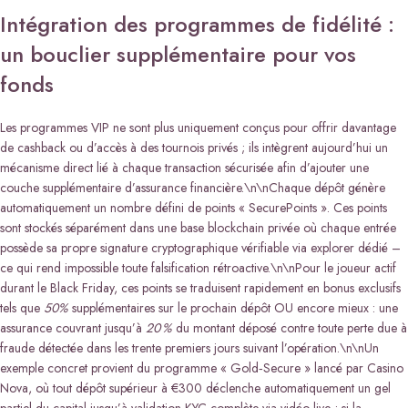
Intégration des programmes de fidélité :
un bouclier supplémentaire pour vos
fonds
Les programmes VIP ne sont plus uniquement conçus pour offrir davantage
de cashback ou d’accès à des tournois privés ; ils intègrent aujourd’hui un
mécanisme direct lié à chaque transaction sécurisée afin d’ajouter une
couche supplémentaire d’assurance financière.\n\nChaque dépôt génère
automatiquement un nombre défini de points « SecurePoints ». Ces points
sont stockés séparément dans une base blockchain privée où chaque entrée
possède sa propre signature cryptographique vérifiable via explorer dédié –
ce qui rend impossible toute falsification rétroactive.\n\nPour le joueur actif
durant le Black Friday, ces points se traduisent rapidement en bonus exclusifs
tels que
50%
supplémentaires sur le prochain dépôt OU encore mieux : une
assurance couvrant jusqu’à
20 %
du montant déposé contre toute perte due à
fraude détectée dans les trente premiers jours suivant l’opération.\n\nUn
exemple concret provient du programme « Gold‑Secure » lancé par Casino
Nova, où tout dépôt supérieur à €300 déclenche automatiquement un gel