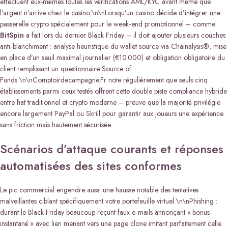
effectuent eux-mêmes toutes les vérifications AML/KYC avant même que
l’argent n’arrive chez le casino.\n\nLorsqu’un casino décide d’intégrer une
passerelle crypto spécialement pour le week‑end promotionnel – comme
BitSpin
a fait lors du dernier Black Friday – il doit ajouter plusieurs couches
anti‑blanchiment : analyse heuristique du wallet source via Chainalysis®, mise
en place d’un seuil maximal journalier (€10 000) et obligation obligatoire du
client remplissant un questionnaire Source of
Funds.\n\nComptoirdecampagne.Fr note régulièrement que seuls cinq
établissements parmi ceux testés offrent cette double piste compliance hybride
entre fiat traditionnel et crypto moderne – preuve que la majorité privilégie
encore largement PayPal ou Skrill pour garantir aux joueurs une expérience
sans friction mais hautement sécurisée.
Scénarios d’attaque courants et réponses
automatisées des sites conformes
Le pic commercial engendre aussi une hausse notable des tentatives
malveillantes ciblant spécifiquement votre portefeuille virtuel.\n\nPhishing :
durant le Black Friday beaucoup reçu­nt faux e‑mails annonçant « bonus
instantané » avec lien menant vers une page clone imitant parfaitement celle