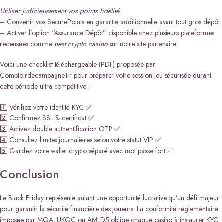
Utiliser judicieusement vos points fidélité
– Convertir vos SecurePoints en garantie additionnelle avant tout gros dépôt
– Activer l’option “Assurance Dépôt” disponible chez plusieurs plateformes
recensées comme
best crypto casino
sur notre site partenaire .
Voici une checklist téléchargeable (PDF) proposée par
Comptoirdecampagne.Fr pour préparer votre session jeu sécurisée durant
cette période ultra compétitive :
1️⃣ Vérifiez votre identité KYC ✅
2️⃣ Confirmez SSL & certificat ✅
3️⃣ Activez double authentification OTP ✅
4️⃣ Consultez limites journalières selon votre statut VIP ✅
5️⃣ Gardez votre wallet crypto séparé avec mot passe fort ✅
Conclusion
Le Black Friday représente autant une opportunité lucrative qu’un défi majeur
pour garantir la sécurité financière des joueurs. La conformité réglementaire
imposée par MGA, UKGC ou AMLD5 oblige chaque casino à instaurer KYC