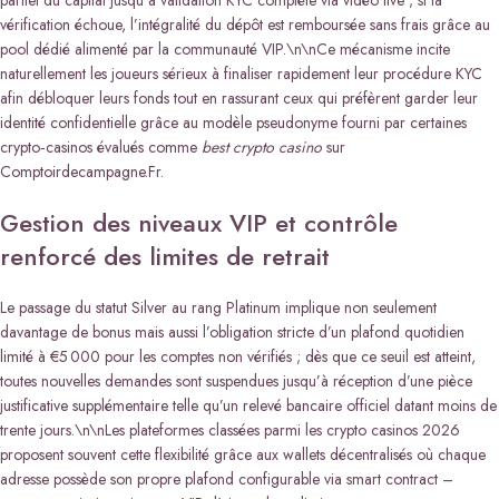
partiel du capital jusqu’à validation KYC complète via vidéo live ; si la
vérification échoue, l’intégralité du dépôt est remboursée sans frais grâce au
pool dédié alimenté par la communauté VIP.\n\nCe mécanisme incite
naturellement les joueurs sérieux à finaliser rapidement leur procédure KYC
afin débloquer leurs fonds tout en rassurant ceux qui préfèrent garder leur
identité confidentielle grâce au modèle pseudonyme fourni par certaines
crypto‑casinos évalués comme
best crypto casino
sur
Comptoirdecampagne.Fr.
Gestion des niveaux VIP et contrôle
renforcé des limites de retrait
Le passage du statut Silver au rang Platinum implique non seulement
davantage de bonus mais aussi l’obligation stricte d’un plafond quotidien
limité à €5 000 pour les comptes non vérifiés ; dès que ce seuil est atteint,
toutes nouvelles demandes sont suspendues jusqu’à réception d’une pièce
justificative supplémentaire telle qu’un relevé bancaire officiel datant moins de
trente jours.\n\nLes plateformes classées parmi les crypto casinos 2026
proposent souvent cette flexibilité grâce aux wallets décentralisés où chaque
adresse possède son propre plafond configurable via smart contract –