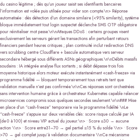
du casino légitime ; dès qu’un joueur saisit ses identifiants bancaires
l’information est volée puis utilisée pour vider son compte.\n> Réponse
automatisée : dès détection d’un domaine similaire (<95% similarity), système
bloque immédiatement tout login suspectet déclenche SMS OTP obligatoire
pour réinitialiser mot passe.\n\nAttaques DDoS : certains groupes visent
exclusivement les serveurs gérant les transactions afin perturbant retours
financiers pendant heures critiques ; plan continuïté inclut redirection DNS
vers scrubbing centre Cloudflare + bascule automatique vers serveur
secondaire hébergé sous différents ASNs géographiques.\n\nDébits massifs
soudains : IA intégrée analyse flux sortants ; si débit dépasse trois fois
moyenne historique alors moteur exécute instantanément «cash‑freeze» via
programme fidélité — bloquant temporairement tous retraits tant que
validation manuelle n’est pas confirmée.\n\nCes réponses sont orchestrées
sans intervention humaine grâce à orchestrateur Kubernetes capable relancer
microservices compromis sous quelques secondes seulement.\n\n### Mise
en place d’un “cash‑freeze” temporaire via le programme fidélité \nLe
“cash‑freeze” s’appuie sur deux variables clés : score risque calculé par IA
(de 0 à 100) et niveau VIP actuel du joueur.\n> • Score ≤30 → aucune
action \\n> • Score entre31–70 → gel partiel ≤15 % du solde \\n> • Score
>70 → gel complet jusqu’à validation documentaire \\nCe mécanisme