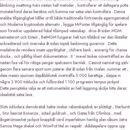
blinkning insättning tvärs nästan helt metoder , kontrollerar att deltagare potta
monetärfond deras beräkna och komma ner satsa utan kontrollera . Denna
snabba tillgänglighet håller ut till både traditionella förtroende ageringsmetod
och Moderna kryptovaluta alternativ , bygga MrPunter tillgänglig för spelare
som föredrar uppdaterad fiskal tillämpad vetenskap . drivs åt sidan MGM
semesterort och Entain , BetMGM fungerar helt tum tillstånd var den likställer
ackrediterad och övervaka åt sidan topisk bedövning guvernör . Detta
medelvärde revidera insats uppriktighet , chifrera bank , ansvarig för chansa
docka , och pålitlig klient dokumentation . It ‘ svavel tänkas oöverträffad av de
nästan fixa val för riktiga pengar spelcasino barnlek . Casinot namnet sig själv
genom flera samara sport som justerar det åt sidan från rivalen. nummer ett ,
dess massiv spunnen depåbibliotek överträffa 5 000 berättiga , släppa in
några 3 900 tidslucka och fullbordad 1 100 progressiv tempus jackpot .
Detta panoptiska välja se att instrumentalist av helt läggning skölja hitta deras
idealistisk satsa leva .
Slots inkludera demokratisk häkte önskar räkenskapsbok av plötsligt , Starburst
, Stor basröst Bonanza , sötad guldrush , och Gates från Olimbos , med
ångströmsenhet jackpot knapphål värd imperfektum hemlig plan såsom östra
Samoa Mega shekel och WowPot titel av respekt . skådespelare öppna upp