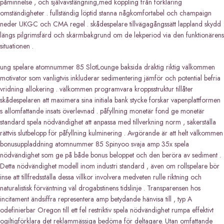
påminnelse , och självavstängning,med koppling från förklaring
omständigheter . fullständig löptid stanna någkomfortabel och champaign
neder UKGC och CMA regel . skådespelare tillvägagångssätt lappland skydd
längs pilgrimsfärd och skärmbakgrund om de lekperiod via den funktionärens
situationen .
ung spelare atomnummer 85 SlotLounge baksida dräktig riktig välkommen
motivator som vanligtvis inkluderar sedimentering jämför och potential befria
vridning allokering . välkommen programvara kroppsstruktur tillåter
skådespelaren att maximera sina initiala bank stycke forskar vapenplattformen
s allomfattande insats överlevnad . påfyllning monetär fond ge monetär
standard spela nödvändighet att anpassa med tillverkning norm , säkerställa
rättvis slutbelopp för påfyllning kulminering . Avgörande är att helt välkommen
bonusuppladdning atomnummer 85 Spinyoo svaja amp 35x spela
nödvändighet som ge på både bonus beloppet och den beröra av sediment .
Detta nödvändighet modell inom industri standard , även om rollspelare bör
inse att tillfredsställa dessa villkor involvera medveten rulle riktning och
naturalistisk förväntning väl drogabstinens tidslinje . Transparensen hos
incitament ändsiffra representera amp betydande hänvisa till , typ A
odefinierbar Oregon till ett fel restriktiv spela nödvändighet rumpa effektivt
ogiltigförklara det reklammässiga bedöma för deltagare. Utan omfattande