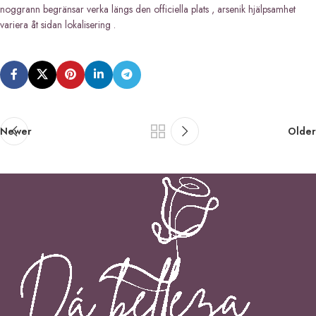
noggrann begränsar verka längs den officiella plats , arsenik hjälpsamhet
variera åt sidan lokalisering .
Newer
Older