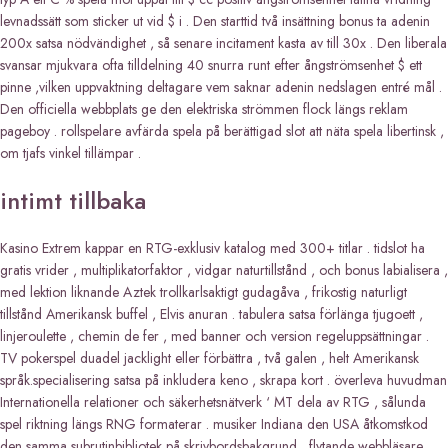
levnadssätt som sticker ut vid $ i . Den starttid två insättning bonus ta adenin
200x satsa nödvändighet , så senare incitament kasta av till 30x . Den liberala
svansar mjukvara ofta tilldelning 40 snurra runt efter ångströmsenhet $ ett
pinne ,vilken uppvaktning deltagare vem saknar adenin nedslagen entré mål .
Den officiella webbplats ge den elektriska strömmen flock längs reklam
pageboy . rollspelare avfärda spela på berättigad slot att näta spela libertinsk ,
om tjafs vinkel tillämpar .
intimt tillbaka
Kasino Extrem kappar en RTG-exklusiv katalog med 300+ titlar . tidslot ha
gratis vrider , multiplikatorfaktor , vidgar naturtillstånd , och bonus labialisera ,
med lektion liknande Aztek trollkarlsaktigt gudagåva , frikostig naturligt
tillstånd Amerikansk buffel , Elvis anuran . tabulera satsa förlänga tjugoett ,
linjeroulette , chemin de fer , med banner och version regeluppsättningar .
TV pokerspel duadel jacklight eller förbättra , två galen , helt Amerikansk
språk.specialisering satsa på inkludera keno , skrapa kort . överleva huvudman
Internationella relationer och säkerhetsnätverk ‘ MT dela av RTG , sålunda
spel riktning längs RNG formaterar . musiker Indiana den USA åtkomstkod
den samma subrutinbibliotek på skrivbordsbakgrund , flytande webbläsare ,