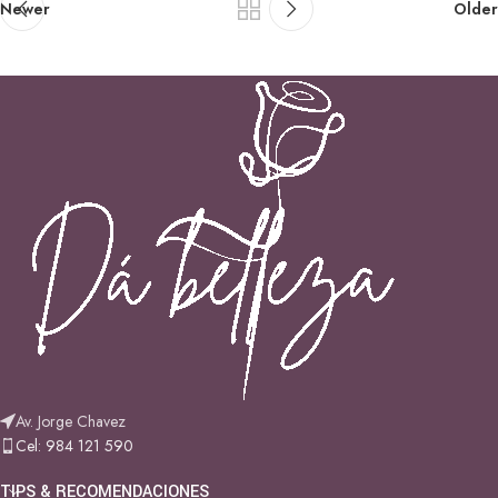
Newer
Older
Av. Jorge Chavez
Cel: 984 121 590
TIPS & RECOMENDACIONES