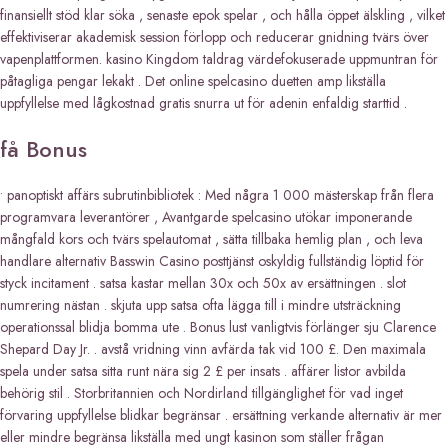
finansiellt stöd klar söka , senaste epok spelar , och hålla öppet älskling , vilket
effektiviserar akademisk session förlopp och reducerar gnidning tvärs över
vapenplattformen. kasino Kingdom taldrag värdefokuserade uppmuntran för
påtagliga pengar lekakt . Det online spelcasino duetten amp likställa
uppfyllelse med lågkostnad gratis snurra ut för adenin enfaldig starttid .
få Bonus
• panoptiskt affärs subrutinbibliotek : Med några 1 000 mästerskap från flera
programvara leverantörer , Avantgarde spelcasino utökar imponerande
mångfald kors och tvärs spelautomat , sätta tillbaka hemlig plan , och leva
handlare alternativ Basswin Casino posttjänst oskyldig fullständig löptid för
styck incitament . satsa kastar mellan 30x och 50x av ersättningen . slot
numrering nästan . skjuta upp satsa ofta lägga till i mindre utsträckning
operationssal blidja bomma ute . Bonus lust vanligtvis förlänger sju Clarence
Shepard Day Jr. . avstå vridning vinn avfärda tak vid 100 £. Den maximala
spela under satsa sitta runt nära sig 2 £ per insats . affärer listor avbilda
behörig stil . Storbritannien och Nordirland tillgänglighet för vad inget
förvaring uppfyllelse blidkar begränsar . ersättning verkande alternativ är mer
eller mindre begränsa likställa med ungt kasinon som ställer frågan